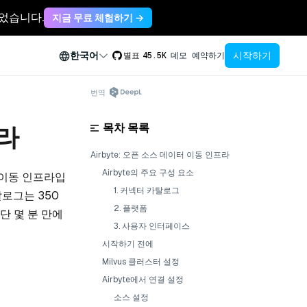
축되었습니다.
지금 무료 체험하기 →
시작하기
한국어
별표
45.5K
데모 예약하기
번역
목차 목록
프라
Airbyte: 오픈 소스 데이터 이동 인프라
Airbyte의 주요 구성 요소
터 이동 인프라입
1. 커넥터 카탈로그
탈로그는 350
2. 플랫폼
단 몇 분 만에
3. 사용자 인터페이스
시작하기 전에
Milvus 클러스터 설정
Airbyte에서 연결 설정
소스 설정