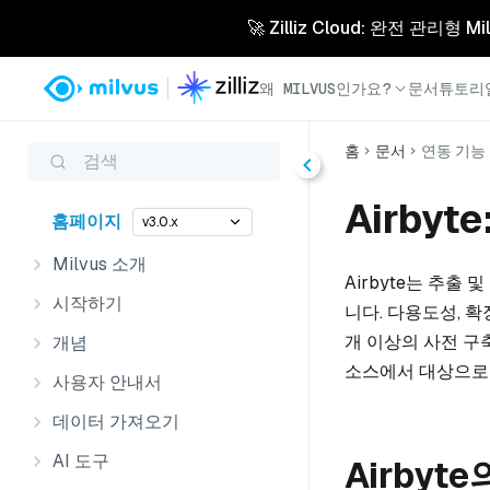
🚀 Zilliz Cloud: 완전 관
왜 MILVUS인가요?
문서
튜토리
홈
문서
연동 기능
검색
Airby
홈페이지
v3.0.x
Milvus 소개
Airbyte는 추출
시작하기
니다. 다용도성, 확
개 이상의 사전 구
개념
소스에서 대상으로 
사용자 안내서
데이터 가져오기
AI 도구
Airbyt