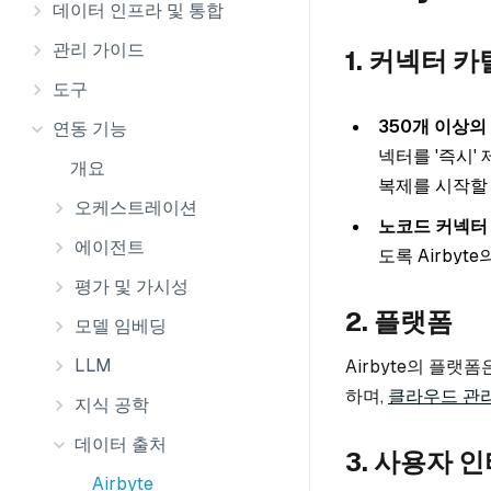
데이터 인프라 및 통합
관리 가이드
1. 커넥터 
도구
350개 이상의
연동 기능
넥터를 '즉시'
개요
복제를 시작할 
오케스트레이션
노코드 커넥터
에이전트
도록 Airbyt
평가 및 가시성
2. 플랫폼
모델 임베딩
LLM
Airbyte의 플
하며,
클라우드 관
지식 공학
데이터 출처
3. 사용자 
Airbyte