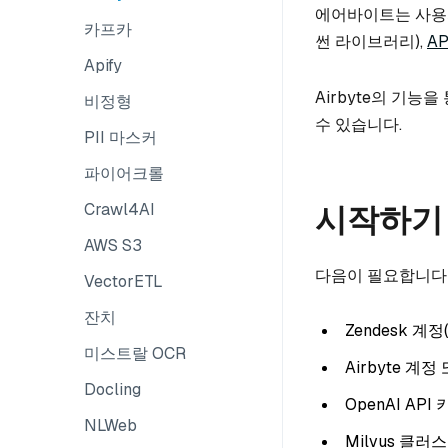
에어바이트는 사용자
카프카
썬 라이브러리),
AP
Apify
Airbyte의 기능
비정형
수 있습니다.
PII 마스커
파이어크롤
시작하기
Crawl4AI
AWS S3
다음이 필요합니다
VectorETL
잔치
Zendesk 
미스트랄 OCR
Airbyte 계
Docling
OpenAI API 
NLWeb
Milvus 클러