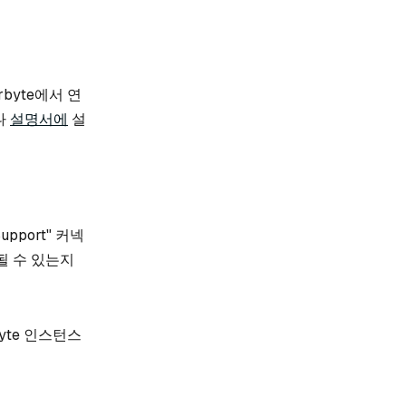
byte에서 연
나
설명서에
설
pport" 커넥
될 수 있는지
yte 인스턴스