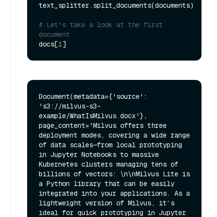
text_splitter.split_documents(documents)

# Let's take a look at the first 
document
docs[
1
Document(metadata={'source': 
's3://milvus-s3-
example/WhatIsMilvus.docx'}, 
page_content='Milvus offers three 
deployment modes, covering a wide range 
of data scales—from local prototyping 
in Jupyter Notebooks to massive 
Kubernetes clusters managing tens of 
billions of vectors: \n\nMilvus Lite is 
a Python library that can be easily 
integrated into your applications. As a 
lightweight version of Milvus, it’s 
ideal for quick prototyping in Jupyter 