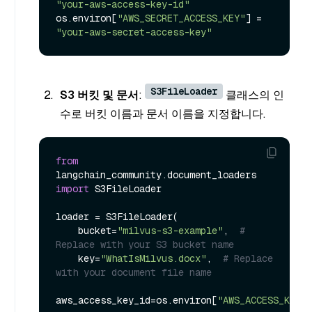
"your-aws-access-key-id"
os.environ[
"AWS_SECRET_ACCESS_KEY"
] = 
"your-aws-secret-access-key"
S3FileLoader
S3 버킷 및 문서
:
클래스의 인
수로 버킷 이름과 문서 이름을 지정합니다.
from
langchain_community.document_loaders 
import
 S3FileLoader

loader = S3FileLoader(

    bucket=
"milvus-s3-example"
,  
# 
Replace with your S3 bucket name
    key=
"WhatIsMilvus.docx"
,  
# Replace 
with your document file name
aws_access_key_id=os.environ[
"AWS_ACCESS_KEY_I