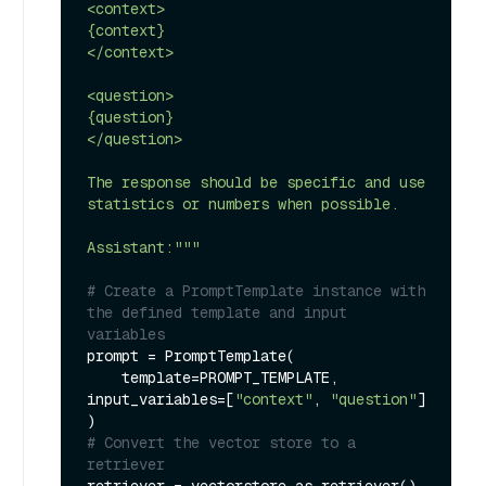
<context>

{context}

</context>

<question>

{question}

</question>

The response should be specific and use 
statistics or numbers when possible.

Assistant:"""
# Create a PromptTemplate instance with 
the defined template and input 
variables
prompt = PromptTemplate(

    template=PROMPT_TEMPLATE, 
input_variables=[
"context"
, 
"question"
]

# Convert the vector store to a 
retriever
retriever = vectorstore.as_retriever()
