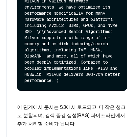
Milvus in various hardware 
environments, we have optimized its 
performance specifically for many 
hardware architectures and platforms, 
including AVX512, SIMD, GPUs, and NVMe 
SSD. \n\nAdvanced Search Algorithms: 
Milvus supports a wide range of in-
memory and on-disk indexing/search 
algorithms, including IVF, HNSW, 
DiskANN, and more, all of which have 
been deeply optimized. Compared to 
popular implementations like FAISS and 
HNSWLib, Milvus delivers 30%-70% better 
이 단계에서 문서는 S3에서 로드되고, 더 작은 청크
로 분할되며, 검색 증강 생성(RAG) 파이프라인에서
추가 처리할 준비가 됩니다.