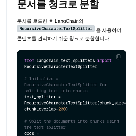
문서를 청크로 분할
문서를 로드한 후 LangChain의
RecursiveCharacterTextSplitter
을 사용하여
콘텐츠를 관리하기 쉬운 청크로 분할합니다:
from
 langchain_text_splitters 
import
RecursiveCharacterTextSplitter

# Initialize a 
RecursiveCharacterTextSplitter for 
splitting text into chunks
text_splitter = 
RecursiveCharacterTextSplitter(chunk_size=
2000
chunk_overlap=
200
)

# Split the documents into chunks using 
the text_splitter
docs = 