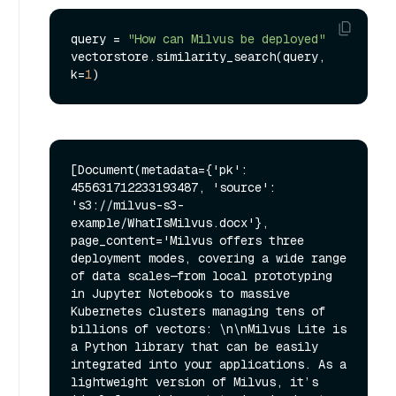
query = 
"How can Milvus be deployed"
vectorstore.similarity_search(query, 
k=
1
[Document(metadata={'pk': 
455631712233193487, 'source': 
's3://milvus-s3-
example/WhatIsMilvus.docx'}, 
page_content='Milvus offers three 
deployment modes, covering a wide range 
of data scales—from local prototyping 
in Jupyter Notebooks to massive 
Kubernetes clusters managing tens of 
billions of vectors: \n\nMilvus Lite is 
a Python library that can be easily 
integrated into your applications. As a 
lightweight version of Milvus, it’s 