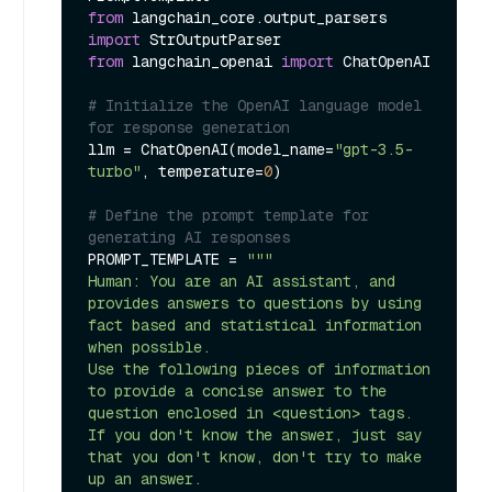
from
 langchain_core.output_parsers 
import
from
 langchain_openai 
import
 ChatOpenAI

# Initialize the OpenAI language model 
for response generation
llm = ChatOpenAI(model_name=
"gpt-3.5-
turbo"
, temperature=
0
)

# Define the prompt template for 
generating AI responses
PROMPT_TEMPLATE = 
"""

Human: You are an AI assistant, and 
provides answers to questions by using 
fact based and statistical information 
when possible.

Use the following pieces of information 
to provide a concise answer to the 
question enclosed in <question> tags.

If you don't know the answer, just say 
that you don't know, don't try to make 
up an answer.
