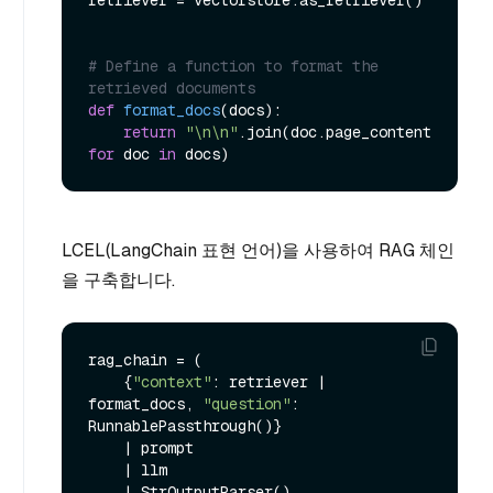
# Define a function to format the 
retrieved documents
def
format_docs
(
docs
):

return
"\n\n"
.join(doc.page_content 
for
 doc 
in
LCEL(LangChain 표현 언어)을 사용하여 RAG 체인
을 구축합니다.
rag_chain = (

    {
"context"
: retriever | 
format_docs, 
"question"
: 
RunnablePassthrough()}

    | prompt

    | llm

    | StrOutputParser()
