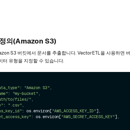
의(Amazon S3)
zon S3 버킷에서 문서를 추출합니다. VectorETL을 사용하면 
데이터 유형을 지정할 수 있습니다.
ata_type"
: 
"Amazon S3"
,

ame"
: 
"my-bucket"
,

ath/to/files/"
,

e"
: 
".csv"
,

ss_key_id"
: os.environ[
"AWS_ACCESS_KEY_ID"
],

et_access_key"
: os.environ[
"AWS_SECRET_ACCESS_KEY"
],
