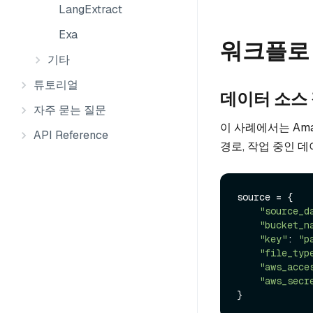
LangExtract
Exa
워크플로
기타
튜토리얼
데이터 소스 정
자주 묻는 질문
이 사례에서는 Ama
API Reference
경로, 작업 중인 
source = {

"source_d
"bucket_n
"key"
: 
"p
"file_typ
"aws_acce
"aws_secr