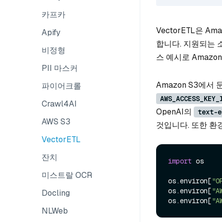
카프카
VectorETL은 A
Apify
합니다. 지원되는 
비정형
스 예시로 Amaz
PII 마스커
Amazon S3에
파이어크롤
AWS_ACCESS_KEY_
Crawl4AI
OpenAI의
text-e
AWS S3
것입니다. 또한 환
VectorETL
잔치
import
 os

미스트랄 OCR
os.environ[
"O
os.environ[
"A
Docling
os.environ[
"A
NLWeb