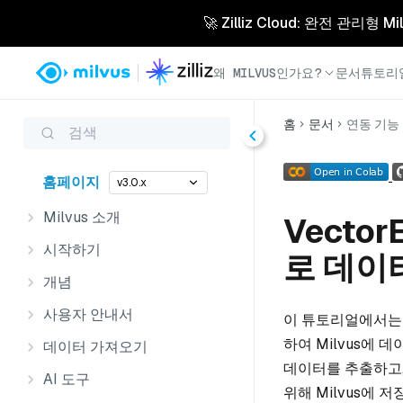
🚀 Zilliz Cloud: 완전 관
왜 MILVUS인가요?
문서
튜토리
홈
문서
연동 기능
검색
홈페이지
v3.0.x
Milvus 소개
Vecto
시작하기
로 데이
개념
사용자 안내서
이 튜토리얼에서는 
하여 Milvus에 
데이터 가져오기
데이터를 추출하고,
AI 도구
위해 Milvus에