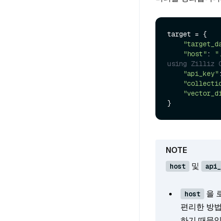
target = {

"target_d
"host"
: 
"
using Zilliz 
"api_key"
"collecti
"vector_d
및
host
api_
을 
host
편리한 방법
하기 때문입