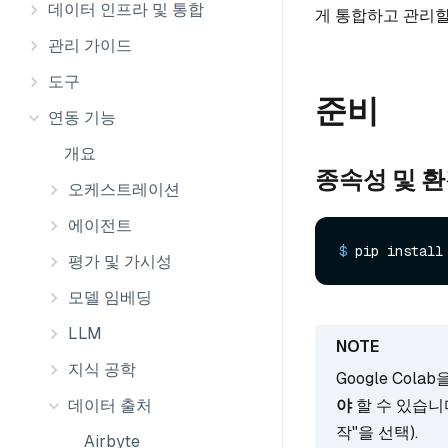
데이터 인프라 및 통합
게 통합하고 관리할
관리 가이드
도구
준비
연동 기능
개요
종속성 및 
오케스트레이션
에이전트
$ 
pip install
평가 및 가시성
모델 임베딩
LLM
지식 공학
Google Co
야
할 수 있습니
데이터 출처
작"을 선택).
Airbyte