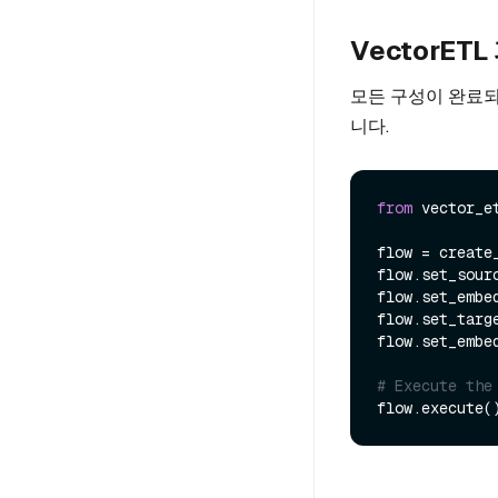
VectorE
모든 구성이 완료되
니다.
from
 vector_e
flow = create_
flow.set_sourc
flow.set_embed
flow.set_targe
flow.set_embe
# Execute the