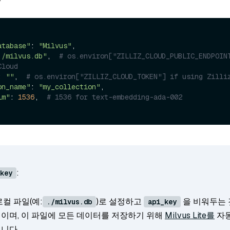
atabase"
: 
"Milvus"
,

./milvus.db"
,  
# os.environ["ZILLIZ_CLOUD_PUBLIC_ENDPOINT
Cloud
: 
""
,  
# os.environ["ZILLIZ_CLOUD_TOKEN"] if using Zilli
on_name"
: 
"my_collection"
,

im"
: 
1536
,  
# 1536 for text-embedding-ada-002
:
key
로컬 파일(예:
)로 설정하고
을 비워두는 
./milvus.db
api_key
이며, 이 파일에 모든 데이터를 저장하기 위해
Milvus Lite를
자동
니다.