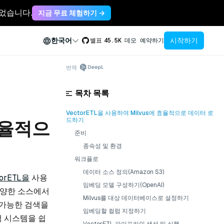
축되었습니다.
지금 무료 체험하기 →
시작하기
한국어
별표
45.5K
데모 예약하기
번역
목차 목록
VectorETL을 사용하여 Milvus에 효율적으로 데이터 로
드하기
 효율적으
준비
종속성 및 환경
워크플로
데이터 소스 정의(Amazon S3)
torETL을
사용
임베딩 모델 구성하기(OpenAI)
 다양한 소스에서
Milvus를 대상 데이터베이스로 설정하기
 가능한 검색을
임베딩할 컬럼 지정하기
색 시스템을 쉽