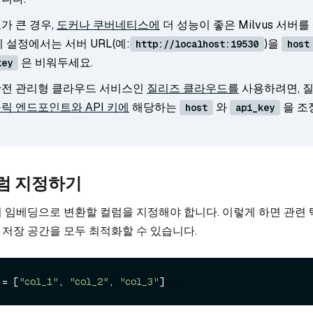
가 큰 경우,
도커나 쿠버네티스에
더 성능이 좋은 Milvus 서버를
 설정에서는 서버 URL(예:
)을
http://localhost:19530
host
은 비워두세요.
key
완전 관리형 클라우드 서비스인
질리즈 클라우드를
사용하려면, 
릭 엔드포인트와 API 키에
해당하는
와
을 조
host
api_key
럼 지정하기
서 임베딩으로 변환할 컬럼을 지정해야 합니다. 이렇게 하면 관련
저장 공간을 모두 최적화할 수 있습니다.
 = [
"col_1"
, 
"col_2"
, 
"col_3"