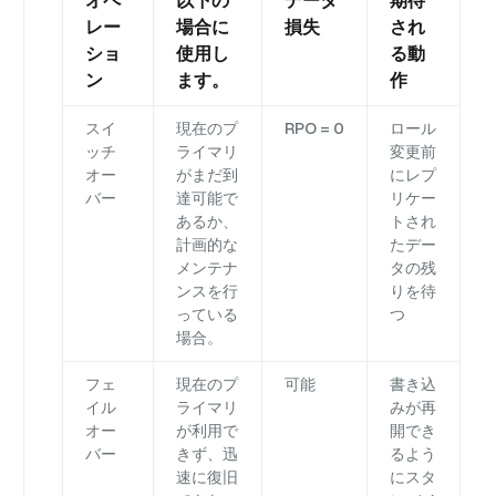
オペ
以下の
データ
期待
レー
場合に
損失
され
ショ
使用し
る動
ン
ます。
作
スイ
現在のプ
RPO = 0
ロール
ッチ
ライマリ
変更前
オー
がまだ到
にレプ
バー
達可能で
リケー
あるか、
トされ
計画的な
たデー
メンテナ
タの残
ンスを行
りを待
っている
つ
場合。
フェ
現在のプ
可能
書き込
イル
ライマリ
みが再
オー
が利用で
開でき
バー
きず、迅
るよう
速に復旧
にスタ