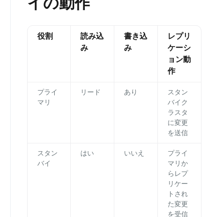
イの動作
役割
読み込
書き込
レプリ
み
み
ケーシ
ョン動
作
プライ
リード
あり
スタン
マリ
バイク
ラスタ
に変更
を送信
スタン
はい
いいえ
プライ
バイ
マリか
らレプ
リケー
トされ
た変更
を受信