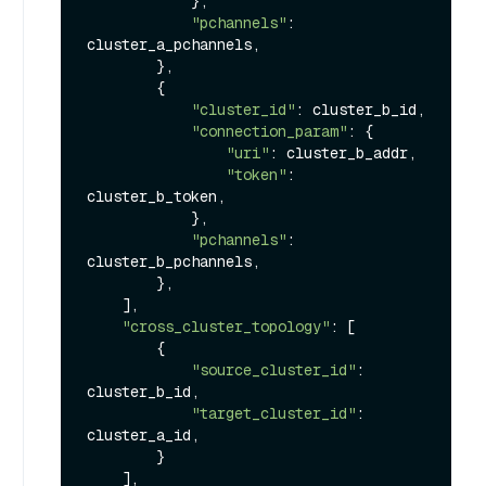
            },

"pchannels"
: 
cluster_a_pchannels,

        },

        {

"cluster_id"
: cluster_b_id,

"connection_param"
: {

"uri"
: cluster_b_addr,

"token"
: 
cluster_b_token,

            },

"pchannels"
: 
cluster_b_pchannels,

        },

    ],

"cross_cluster_topology"
: [

        {

"source_cluster_id"
: 
cluster_b_id,

"target_cluster_id"
: 
cluster_a_id,

        }

    ],
