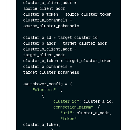
cluster_a_client_addr = 
source_client_addr

cluster_a_token = source_cluster_token

cluster_a_pchannels = 
source_cluster_pchannels

cluster_b_id = target_cluster_id

cluster_b_addr = target_cluster_addr

cluster_b_client_addr = 
target_client_addr

cluster_b_token = target_cluster_token

cluster_b_pchannels = 
target_cluster_pchannels

switchover_config = {

"clusters"
: [

        {

"cluster_id"
: cluster_a_id,

"connection_param"
: {

"uri"
: cluster_a_addr,

"token"
: 
cluster_a_token,
