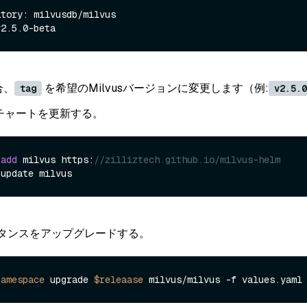
合、
を希望のMilvusバージョンに変更します（例:
tag
v2.5.0
elmチャートを更新する。
 
add
 milvus https:
//zilliztech.github.io/milvus-helm
ンスタンスをアップグレードする。
namespace
 upgrade 
$releaase