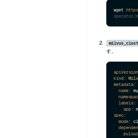
wget 
http
operator/
milvus_clus
す。
apiVersio
kind
: 
Mil
metadata
:

name
: my
namespa
labels
:

app
spec
:

mode
: cl
depende
pulsa