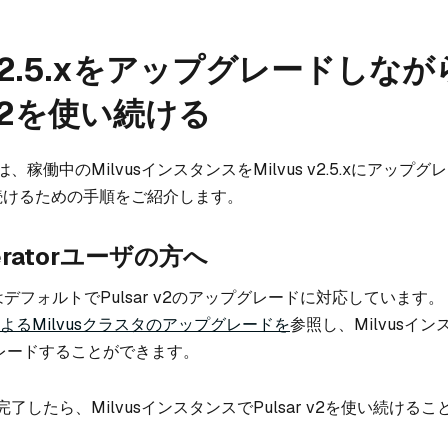
s v2.5.xをアップグレードしなが
r v2を使い続ける
稼働中のMilvusインスタンスをMilvus v2.5.xにアップ
を使い続けるための手順をご紹介します。
peratorユーザの方へ
atorはデフォルトでPulsar v2のアップグレードに対応しています。
orによるMilvusクラスタのアップグレードを
参照し、Milvusイ
プグレードすることができます。
了したら、MilvusインスタンスでPulsar v2を使い続ける