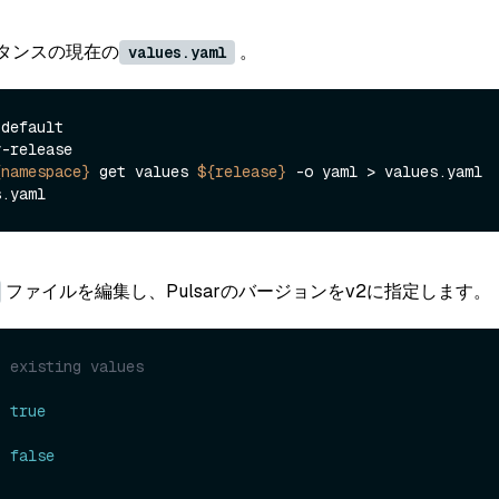
ンスタンスの現在の
。
values.yaml
default

-release

{namespace}
 get values 
${release}
ファイルを編集し、Pulsarのバージョンをv2に指定します。
t existing values
: 
true
: 
false