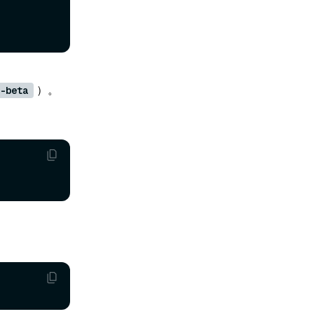
）。
-beta