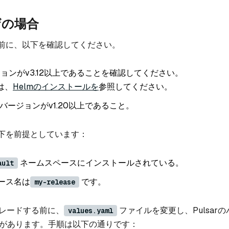
ザの場合
前に、以下を確認してください。
ジョンがv3.12以上であることを確認してください。
は、
Helmのインストールを
参照してください。
esのバージョンがv1.20以上であること。
下を前提としています：
ネームスペースにインストールされている。
ault
リース名は
です。
my-release
プグレードする前に、
ファイルを変更し、Pulsar
values.yaml
要があります。手順は以下の通りです：