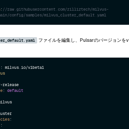
s
:
//raw.githubusercontent.com/zilliztech/milvus-
main/config/samples/milvus_cluster_default.yaml
ファイルを編集し、Pulsarのバージョンを
ter_default.yaml
n
: milvus.
io
vus
-release

ce
: 
default
uster

ncies
:

r
:
