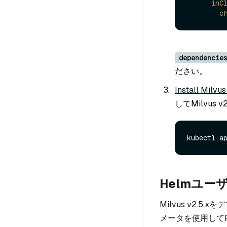
inC
c
dependencie
ださい。
Install Milvu
してMilvus 
Helmユー
Milvus v2.5
メータを使用してP