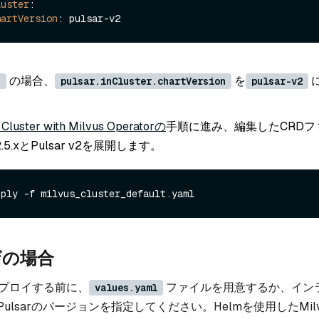
luster
:

hartVersion
の場合、
を
s
pulsar.inCluster.chartVersion
pulsar-v2
s Cluster with Milvus Operatorの
手順に進み、編集したCRDフ
v2.5.xとPulsar v2を展開します。
ザの場合
.xをデプロイする前に、
ファイルを用意するか、イン
values.yaml
ulsarのバージョンを指定してください。Helmを使用したMil