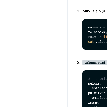
Milvusイ
namespace=
release=my
helm -n 
$
cat
values.yaml
# ... omi
pulsar:

  enabled
pulsarv3:

  enabled
image:
