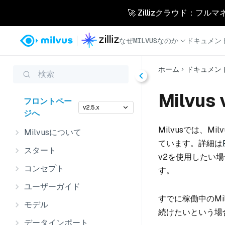
🚀 Zillizクラウド：フル
なぜMILVUSなのか
ドキュメン
ホーム
ドキュメン
検索
Milvus
フロントペー
v2.5.x
ジへ
Milvusでは、M
Milvusについて
ています。詳細は
スタート
v2を使用したい場合
コンセプト
す。
ユーザーガイド
すでに稼働中のMil
モデル
続けたいという場
データインポート