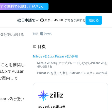
すぐ無料でお試しください。
始める
日本語で
スター
45.5K
デモを予約する
翻訳
v2を使い続ける
目次
Milvus v2.5.xとPulsar v2の併用
Milvus v2.5.xをアップグレードしながらPulsar v2を
ドすることを推奨し
使い続ける
.xでPulsar
Pulsar v2を使った新しいMilvusインスタンスの作成
をご案内しま
ar v2は使い
advertise.titleA