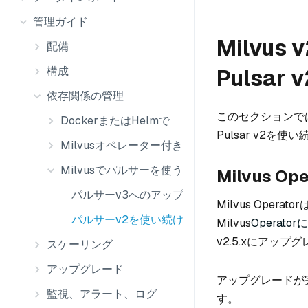
管理ガイド
Milvu
配備
Pulsa
構成
依存関係の管理
このセクションでは、
DockerまたはHelmで
Pulsar v2
Milvusオペレーター付き
Milvusでパルサーを使う
Milvus O
パルサーv3へのアップグレード
Milvus Oper
パルサーv2を使い続ける
Milvus
Operat
v2.5.xにアッ
スケーリング
アップグレード
アップグレードが完
監視、アラート、ログ
す。