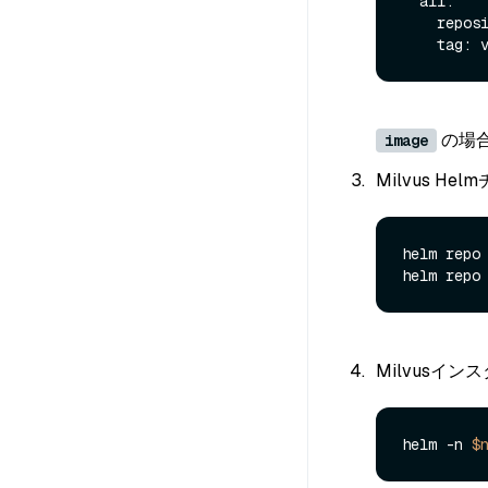
  all:

    repository: milvusdb/milvus

の場
image
Milvus H
helm repo
Milvusイ
helm -n 
$