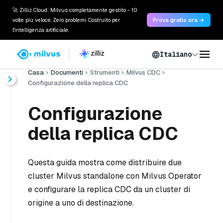
🚀 Zilliz Cloud: Milvus completamente gestito - 10
volte più veloce. Zero problemi. Costruito per
Prova gratis ora →
l'intelligenza artificiale.
Italiano
Casa
Documenti
Strumenti
Milvus CDC
Configurazione della replica CDC
Configurazione
della replica CDC
Questa guida mostra come distribuire due
cluster Milvus standalone con Milvus Operator
e configurare la replica CDC da un cluster di
origine a uno di destinazione.