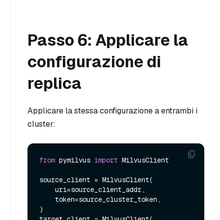
Passo 6: Applicare la
configurazione di
replica
Applicare la stessa configurazione a entrambi i
cluster:
from
 pymilvus 
import
 MilvusClient

source_client = MilvusClient(

    uri=source_client_addr,

    token=source_cluster_token,

)

target_client = MilvusClient(
