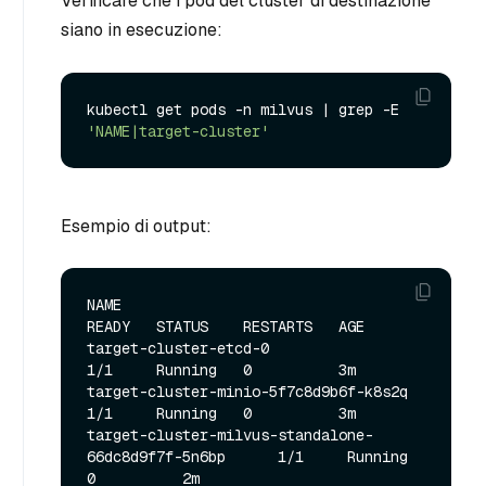
Verificare che i pod del cluster di destinazione
siano in esecuzione:
kubectl get pods -n milvus | grep -E 
'NAME|target-cluster'
Esempio di output:
NAME                                                   
READY   STATUS    RESTARTS   AGE

target-cluster-etcd-0                                  
1/1     Running   0          3m

target-cluster-minio-5f7c8d9b6f-k8s2q                  
1/1     Running   0          3m

target-cluster-milvus-standalone-
66dc8d9f7f-5n6bp      1/1     Running   
0          2m
