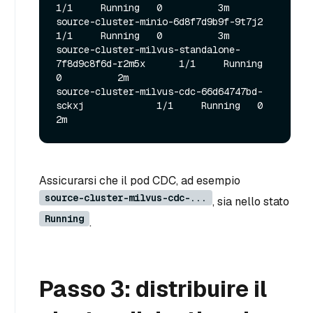
1/1     Running   0          3m

source-cluster-minio-6d8f7d9b9f-9t7j2                  
1/1     Running   0          3m

source-cluster-milvus-standalone-
7f8d9c8f6d-r2m5x      1/1     Running   
0          2m

source-cluster-milvus-cdc-66d64747bd-
sckxj             1/1     Running   0          
Assicurarsi che il pod CDC, ad esempio
source-cluster-milvus-cdc-...
, sia nello stato
Running
.
Passo 3: distribuire il