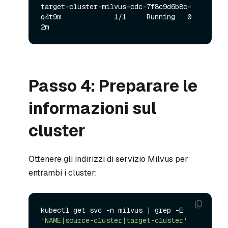
target-cluster-milvus-cdc-7f8c9d6b8c-
q4t9m             1/1     Running   0          
Passo 4: Preparare le
informazioni sul
cluster
Ottenere gli indirizzi di servizio Milvus per
entrambi i cluster:
kubectl get svc -n milvus | grep -E 
'NAME|source-cluster|target-cluster'