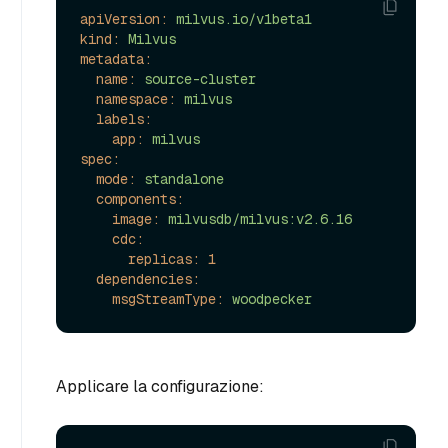
apiVersion:
milvus.io/v1beta1
kind:
Milvus
metadata:
name:
source-cluster
namespace:
milvus
labels:
app:
milvus
spec:
mode:
standalone
components:
image:
milvusdb/milvus:v2.6.16
cdc:
replicas:
1
dependencies:
msgStreamType:
woodpecker
Applicare la configurazione: