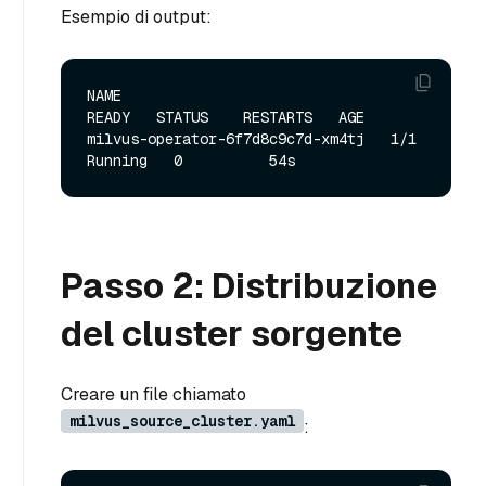
Esempio di output:
NAME                               
READY   STATUS    RESTARTS   AGE

milvus-operator-6f7d8c9c7d-xm4tj   1/1     
Passo 2: Distribuzione
del cluster sorgente
Creare un file chiamato
milvus_source_cluster.yaml
: