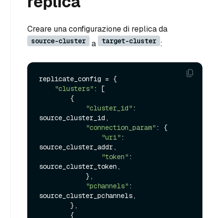
replica
Creare una configurazione di replica da
source-cluster
target-cluster
a
:
replicate_config = {

"clusters"
: [

        {

"cluster_id"
: 
source_cluster_id,

"connection_param"
: {

"uri"
: 
source_cluster_addr,

"token"
: 
source_cluster_token,

            },

"pchannels"
: 
source_cluster_pchannels,

        },

        {
