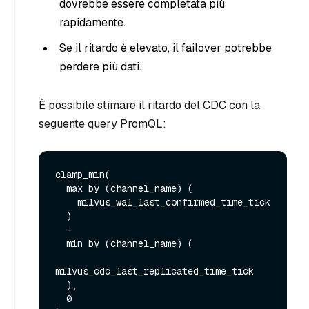
dovrebbe essere completata più
rapidamente.
Se il ritardo è elevato, il failover potrebbe
perdere più dati.
È possibile stimare il ritardo del CDC con la
seguente query PromQL:
clamp_min(

  max by (channel_name) (

    milvus_wal_last_confirmed_time_tick

  )

  -

  min by (channel_name) (

milvus_cdc_last_replicated_time_tick

  ),

  0
