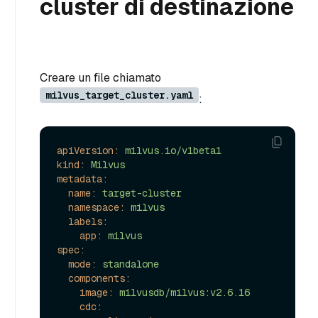
cluster di destinazione
Creare un file chiamato
milvus_target_cluster.yaml
:
apiVersion:
milvus.io/v1beta1
kind:
Milvus
metadata:
name:
target-cluster
namespace:
milvus
labels:
app:
milvus
spec:
mode:
standalone
components:
image:
milvusdb/milvus:v2.6.16
cdc: