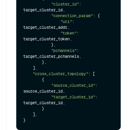
"cluster_id"
: 
target_cluster_id,

"connection_param"
: {

"uri"
: 
target_cluster_addr,

"token"
: 
target_cluster_token,

            },

"pchannels"
: 
target_cluster_pchannels,

        },

    ],

"cross_cluster_topology"
: [

        {

"source_cluster_id"
: 
source_cluster_id,

"target_cluster_id"
: 
target_cluster_id,

        }

    ],
