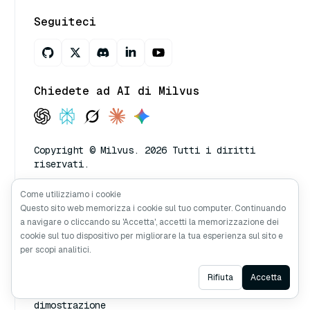
Seguiteci
Chiedete ad AI di Milvus
Copyright © Milvus. 2026 Tutti i diritti
riservati.
Come utilizziamo i cookie
Risorse
Tutorial
Questo sito web memorizza i cookie sul tuo computer. Continuando
a navigare o cliccando su 'Accetta', accetti la memorizzazione dei
Documenti
Bootcamp
cookie sul tuo dispositivo per migliorare la tua esperienza sul sito e
per scopi analitici.
Blog
Demo
Milvus Gestito
Video
Ask AI
Rifiuta
Accetta
Prenota una
dimostrazione