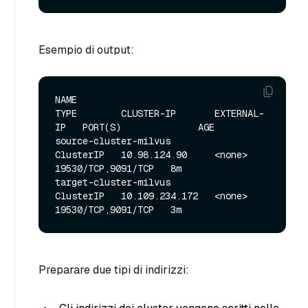
Esempio di output:
NAME                                  
TYPE        CLUSTER-IP       EXTERNAL-
IP   PORT(S)              AGE

source-cluster-milvus                 
ClusterIP   10.98.124.90     <none>        
19530/TCP,9091/TCP   8m

target-cluster-milvus                 
ClusterIP   10.109.234.172   <none>        
Preparare due tipi di indirizzi: