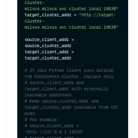
cluster-
milvus.milvus.svc.cluster.local:19530"
target_cluster_addr = 
"http://target-
cluster-
milvus.milvus.svc.cluster.local:19530"
source_client_addr = 
source_cluster_addr

target_client_addr = 
target_cluster_addr

# If your Python client runs outside 
the Kubernetes cluster, replace only
# source_client_addr and 
target_client_addr with externally 
reachable addresses.
# Keep source_cluster_addr and 
target_cluster_addr reachable from CDC 
pods.
# For example:
# source_client_addr = 
"http://127.0.0.1:19530"