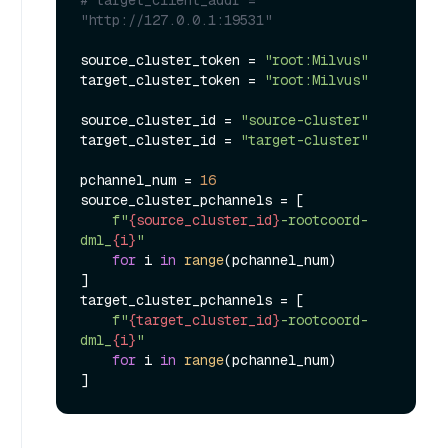
# target_client_addr = 
"http://127.0.0.1:19531"
source_cluster_token = 
"root:Milvus"
target_cluster_token = 
"root:Milvus"
source_cluster_id = 
"source-cluster"
target_cluster_id = 
"target-cluster"
pchannel_num = 
16
source_cluster_pchannels = [

f"
{source_cluster_id}
-rootcoord-
dml_
{i}
"
for
 i 
in
range
(pchannel_num)

]

target_cluster_pchannels = [

f"
{target_cluster_id}
-rootcoord-
dml_
{i}
"
for
 i 
in
range
(pchannel_num)
