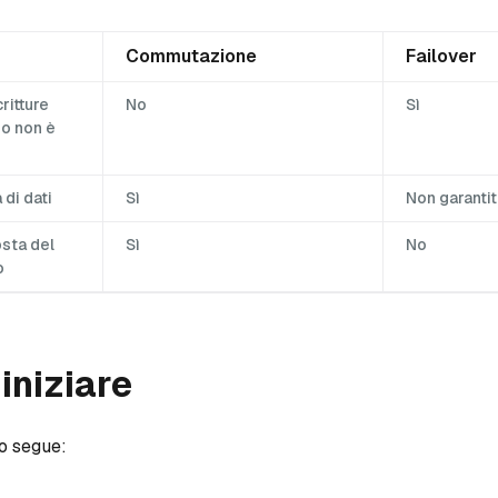
Commutazione
Failover
critture
No
Sì
io non è
 di dati
Sì
Non garanti
osta del
Sì
No
o
 iniziare
o segue: