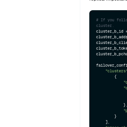
# If you foll
cluster.
cluster_b_id =
cluster_b_addr
cluster_b_cli
cluster_b_tok
cluster_b_pch
failover_confi
"clusters
        {

"
"
            },

"
        }

    ],
