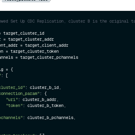
owed Set Up CDC Replication, cluster B is the original ta
 target_cluster_id

 = target_cluster_addr

ent_addr = target_client_addr

en = target_cluster_token

annels = target_cluster_pchannels

g = {

"
: [

cluster_id"
: cluster_b_id,

connection_param"
: {

"uri"
: cluster_b_addr,

"token"
: cluster_b_token,

pchannels"
: cluster_b_pchannels,
