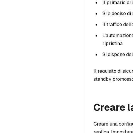
Il primario or
Si è deciso di 
Il traffico de
L'automazione 
ripristina.
Si dispone del
Il requisito di sic
standby promosso 
Creare l
Creare una config
replica. Impostar