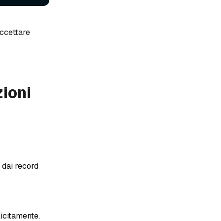
ccettare
zioni
, dai record
licitamente.