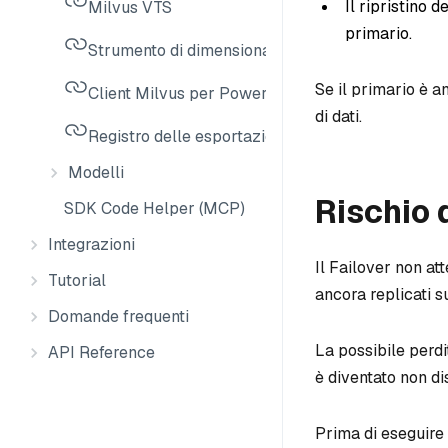
Il ripristino d
Milvus VTS
primario.
Strumento di dimensionamento Milvus
Se il primario è a
Client Milvus per PowerShell
di dati.
Registro delle esportazioni
Modelli
Rischio d
SDK Code Helper (MCP)
Integrazioni
Il Failover non att
Tutorial
ancora replicati 
Domande frequenti
La possibile perdi
API Reference
è diventato non di
Prima di eseguire