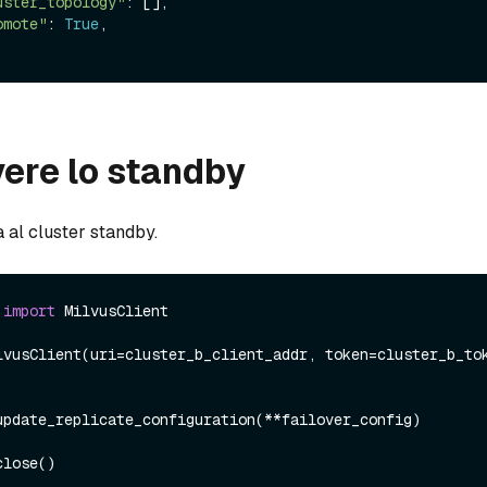
uster_topology"
: [],

omote"
: 
True
,

ere lo standby
a al cluster standby.
 
import
 MilvusClient

lvusClient(uri=cluster_b_client_addr, token=cluster_b_tok