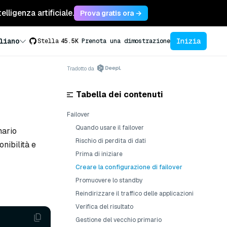
lligenza artificiale.
Prova gratis ora →
Inizia
liano
Stella
45.5K
Prenota una dimostrazione
Tradotto da
Tabella dei contenuti
Failover
Quando usare il failover
mario
Rischio di perdita di dati
nibilità e
Prima di iniziare
Creare la configurazione di failover
Promuovere lo standby
Reindirizzare il traffico delle applicazioni
Verifica del risultato
Gestione del vecchio primario