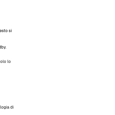
esto si
dby.
solo lo
logia di