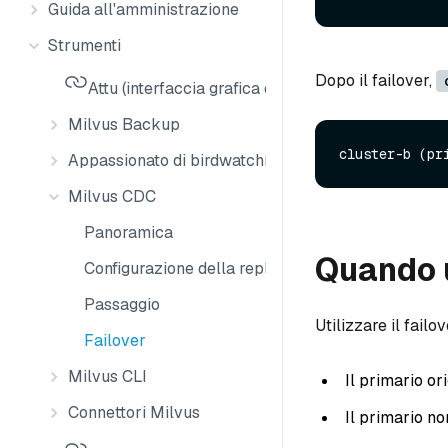
Guida all'amministrazione
Strumenti
Dopo il failover,
Attu (interfaccia grafica di Milvus)
Milvus Backup
Appassionato di birdwatching
Milvus CDC
Panoramica
Quando u
Configurazione della replica CDC
Passaggio
Utilizzare il failo
Failover
Milvus CLI
Il primario or
Connettori Milvus
Il primario no