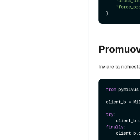
"cross_cl
"force_pr
Promuov
Inviare la richiest
from
 pymilvus
client_b = Mi
try
:

finally
:
