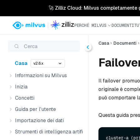
🚀 Zilliz Cloud: Milvus completamente ges
PERCHÉ MILVUS
DOCUMENTI
TU
Casa
Documenti
Cerca
Failove
Casa
v2.6.x
Informazioni su Milvus
Il failover promu
Inizia
originale è comple
può comportare la 
Concetti
Guida per l'utente
Questa guida pres
Importazione dei dati
Strumenti di intelligenza artificiale