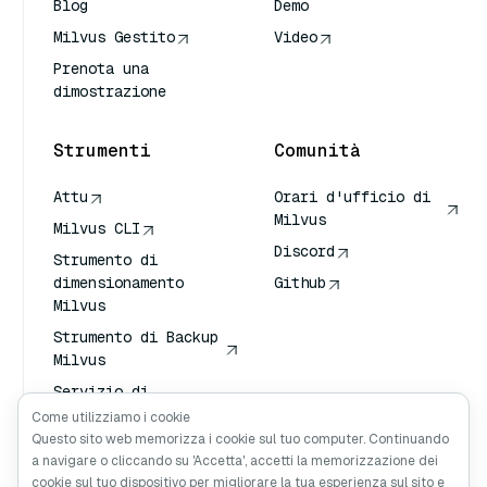
Blog
Demo
Milvus Gestito
Video
Prenota una
dimostrazione
Strumenti
Comunità
Attu
Orari d'ufficio di
Milvus
Milvus CLI
Discord
Strumento di
dimensionamento
Github
Milvus
Strumento di Backup
Milvus
Servizio di
Trasporto
Come utilizziamo i cookie
Vettoriale (VTS)
Questo sito web memorizza i cookie sul tuo computer. Continuando
a navigare o cliccando su 'Accetta', accetti la memorizzazione dei
Cercatore profondo
cookie sul tuo dispositivo per migliorare la tua esperienza sul sito e