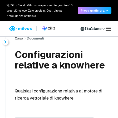
🚀 Zilliz Cloud: Milvus completamente gestito - 10
volte più veloce. Zero problemi. Costruito per
Prova gratis ora →
l'intelligenza artificiale.
Italiano
Casa
Documenti
Configurazioni
relative a knowhere
Qualsiasi configurazione relativa al motore di
ricerca vettoriale di knowhere