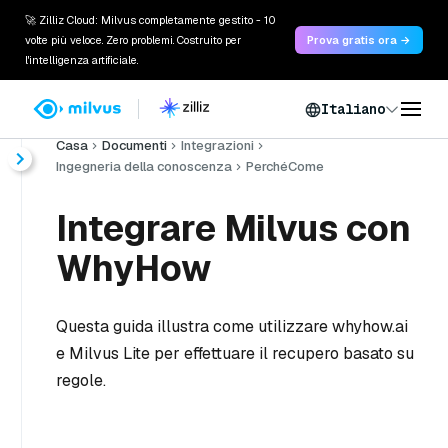
🚀 Zilliz Cloud: Milvus completamente gestito - 10
volte più veloce. Zero problemi. Costruito per
Prova gratis ora →
l'intelligenza artificiale.
Italiano
Casa
Documenti
Integrazioni
Ingegneria della conoscenza
PerchéCome
Integrare Milvus con
WhyHow
Questa guida illustra come utilizzare whyhow.ai
e Milvus Lite per effettuare il recupero basato su
regole.