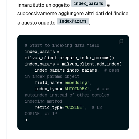
index_params
innanzitutto un oggetto
e
successivamente aggiungere altri dati dell'indice
IndexParams
a questo oggetto
.
# Start to indexing data field
index_params = 
milvus_client.prepare_index_params()

index_params = milvus_client.add_index(

    index_params=index_params,  
# pass 
in index_params object
    field_name=
"embedding"
,

    index_type=
"AUTOINDEX"
,  
# use 
autoindex instead of other complex 
indexing method
    metric_type=
"COSINE"
,  
# L2, 
COSINE, or IP