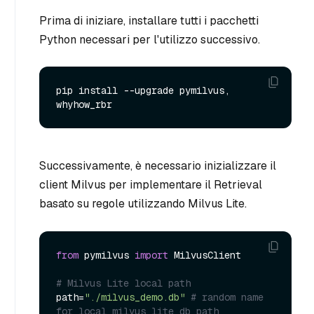
Prima di iniziare, installare tutti i pacchetti
Python necessari per l'utilizzo successivo.
pip install --upgrade pymilvus, 
Successivamente, è necessario inizializzare il
client Milvus per implementare il Retrieval
basato su regole utilizzando Milvus Lite.
from
 pymilvus 
import
 MilvusClient

# Milvus Lite local path
path=
"./milvus_demo.db"
# random name 
for local milvus lite db path