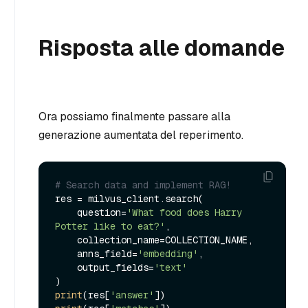
Risposta alle domande
Ora possiamo finalmente passare alla
generazione aumentata del reperimento.
# Search data and implement RAG!
res = milvus_client.search(

    question=
'What food does Harry 
Potter like to eat?'
,

    collection_name=COLLECTION_NAME,

    anns_field=
'embedding'
,

    output_fields=
'text'
print
(res[
'answer'