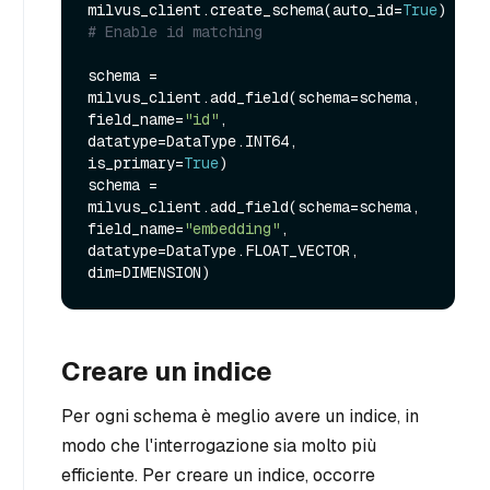
milvus_client.create_schema(auto_id=
True
) 
# Enable id matching
schema = 
milvus_client.add_field(schema=schema, 
field_name=
"id"
, 
datatype=DataType.INT64, 
is_primary=
True
)

schema = 
milvus_client.add_field(schema=schema, 
field_name=
"embedding"
, 
datatype=DataType.FLOAT_VECTOR, 
Creare un indice
Per ogni schema è meglio avere un indice, in
modo che l'interrogazione sia molto più
efficiente. Per creare un indice, occorre