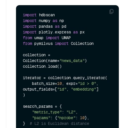
import
import
 numpy 
as
import
 pandas 
as
import
 plotly.express 
as
from
 umap 
import
from
 pymilvus 
import
 Collection

collection = 
Collection(name=
"news_data"
)

collection.load()

iterator = collection.query_iterator(

    batch_size=
10
, expr=
"id > 0"
, 
output_fields=[
"id"
, 
"embedding"
]

)

search_params = {

"metric_type"
: 
"L2"
,

"params"
: {
"nprobe"
: 
10
},

}  
# L2 is Euclidean distance