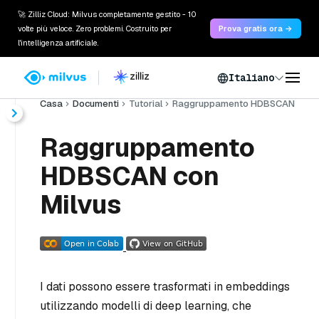
🚀 Zilliz Cloud: Milvus completamente gestito - 10
volte più veloce. Zero problemi. Costruito per
Prova gratis ora →
l'intelligenza artificiale.
Italiano
Casa
Documenti
Tutorial
Raggruppamento HDBSCAN
Raggruppamento
HDBSCAN con
Milvus
I dati possono essere trasformati in embeddings
utilizzando modelli di deep learning, che