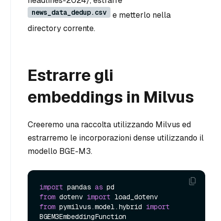
headlines-2024/, estrarre
news_data_dedup.csv
e metterlo nella
directory corrente.
Estrarre gli
embeddings in Milvus
Creeremo una raccolta utilizzando Milvus ed
estrarremo le incorporazioni dense utilizzando il
modello BGE-M3.
import
 pandas 
as
from
 dotenv 
import
from
 pymilvus.model.hybrid 
import