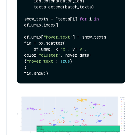
    ids.extend(batch_ids)

    texts.extend(batch_texts)

show_texts = [texts[i] 
for
 i 
in
df_umap.index]

df_umap[
"hover_text"
] = show_texts

fig = px.scatter(

    df_umap, x=
"x"
, y=
"y"
, 
color=
"cluster"
, hover_data=
{
"hover_text"
: 
True
}

)
