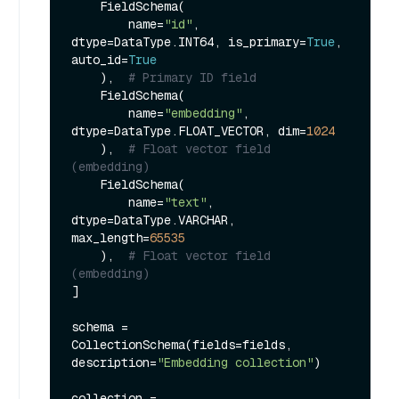
    FieldSchema(

        name=
"id"
, 
dtype=DataType.INT64, is_primary=
True
, 
auto_id=
True
    ),  
# Primary ID field
    FieldSchema(

        name=
"embedding"
, 
dtype=DataType.FLOAT_VECTOR, dim=
1024
    ),  
# Float vector field 
(embedding)
    FieldSchema(

        name=
"text"
, 
dtype=DataType.VARCHAR, 
max_length=
65535
    ),  
# Float vector field 
(embedding)
]

schema = 
CollectionSchema(fields=fields, 
description=
"Embedding collection"
)

collection = 