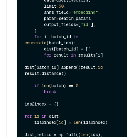
        data=query_vectors,

        limit=
50
,

        anns_field=
"embedding"
,

        param=search_params,

        output_fields=[
"id"
],

    )

for
 i, batch_id 
in
enumerate
(batch_ids):

        dist[batch_id] = []

for
 result 
in
 results[i]:

dist[batch_id].append((result.
id
, 
result.distance))

if
len
(batch) == 
0
:

break
ids2index = {}

for
id
in
 dist:

    ids2index[
id
] = 
len
(ids2index)

dist_metric = np.full((
len
(ids), 