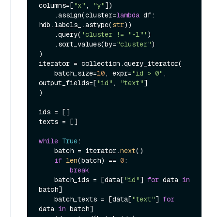
columns=[
"x"
, 
"y"
])

    .assign(cluster=
lambda
 df: 
hdb.labels_.astype(
str
))

    .query(
'cluster != "-1"'
)

    .sort_values(by=
"cluster"
)

)

iterator = collection.query_iterator(

    batch_size=
10
, expr=
"id > 0"
, 
output_fields=[
"id"
, 
"text"
]

)

ids = []

texts = []

while
True
:

    batch = iterator.
next
()

if
len
(batch) == 
0
:

break
    batch_ids = [data[
"id"
] 
for
 data 
in
batch]

    batch_texts = [data[
"text"
] 
for
data 
in
 batch]
