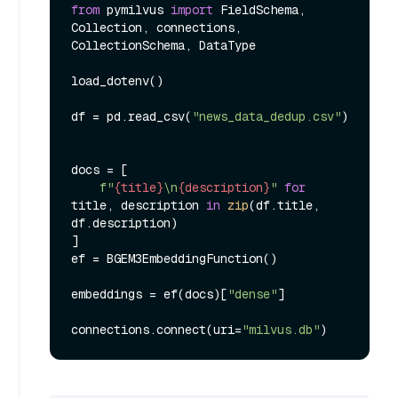
from
 pymilvus 
import
 FieldSchema, 
Collection, connections, 
CollectionSchema, DataType

load_dotenv()

df = pd.read_csv(
"news_data_dedup.csv"
)

docs = [

f"
{title}
\n
{description}
"
for
title, description 
in
zip
(df.title, 
df.description)

]

ef = BGEM3EmbeddingFunction()

embeddings = ef(docs)[
"dense"
]

connections.connect(uri=
"milvus.db"