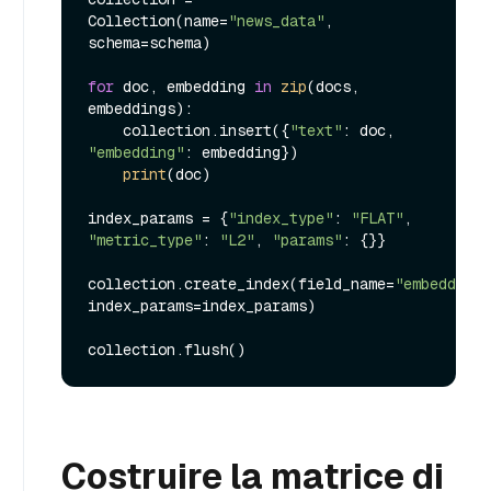
Collection(name=
"news_data"
, 
schema=schema)

for
 doc, embedding 
in
zip
(docs, 
embeddings):

    collection.insert({
"text"
: doc, 
"embedding"
: embedding})

print
(doc)

index_params = {
"index_type"
: 
"FLAT"
, 
"metric_type"
: 
"L2"
, 
"params"
: {}}

collection.create_index(field_name=
"embedding"
index_params=index_params)

Costruire la matrice di