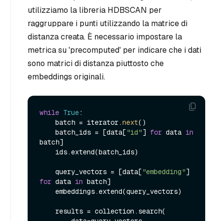
utilizziamo la libreria HDBSCAN per
raggruppare i punti utilizzando la matrice di
distanza creata. È necessario impostare la
metrica su 'precomputed' per indicare che i dati
sono matrici di distanza piuttosto che
embeddings originali.
while
True
:

    batch = iterator.
next
()

    batch_ids = [data[
"id"
] 
for
 data 
in
batch]

    ids.extend(batch_ids)

    query_vectors = [data[
"embedding"
] 
for
 data 
in
 batch]

    embeddings.extend(query_vectors)

    results = collection.search(
