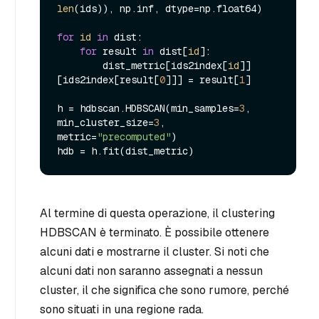
len
(ids)), np.inf, dtype=np.float64)

for
id
in
 dist:

for
 result 
in
 dist[
id
]:

        dist_metric[ids2index[
id
]]
[ids2index[result[
0
]]] = result[
1
]

h = hdbscan.HDBSCAN(min_samples=
3
, 
min_cluster_size=
3
, 
metric=
"precomputed"
)

Al termine di questa operazione, il clustering
HDBSCAN è terminato. È possibile ottenere
alcuni dati e mostrarne il cluster. Si noti che
alcuni dati non saranno assegnati a nessun
cluster, il che significa che sono rumore, perché
sono situati in una regione rada.