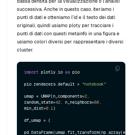
bassa densità per la visualizzazione o l'analisi
successiva. Anche in questo caso, iteriamo i
punti di dati e otteniamo l'id e il testo dei dati
originali, quindi usiamo ploty per tracciare i
punti di dati con questi metainfo in una figura e
usiamo colori diversi per rappresentare i diversi
cluster.
import
 plotly.io 
as
 pio

pio.renderers.default = 
"notebook"
umap = UMAP(n_components=
2
, 
random_state=
42
, n_neighbors=
80
, 
min_dist=
0.1
)

df_umap = (

pd.DataFrame(umap.fit_transform(np.array(embed