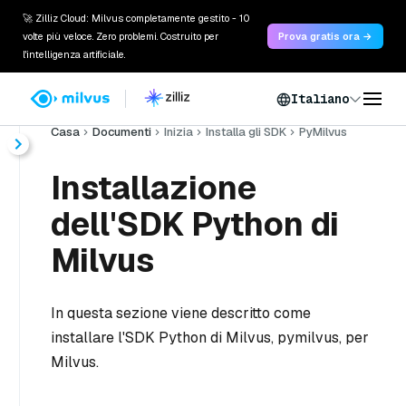
🚀 Zilliz Cloud: Milvus completamente gestito - 10
volte più veloce. Zero problemi. Costruito per
Prova gratis ora →
l'intelligenza artificiale.
Italiano
Casa
Documenti
Inizia
Installa gli SDK
PyMilvus
Installazione
dell'SDK Python di
Milvus
In questa sezione viene descritto come
installare l'SDK Python di Milvus, pymilvus, per
Milvus.