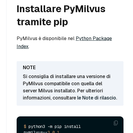
Installare PyMilvus
tramite pip
PyMilvus è disponibile nel
Python Package
Index
.
Si consiglia di installare una versione di
PyMilvus compatibile con quella del
server Milvus installato. Per ulteriori
informazioni, consultare
le Note di rilascio
.
$ 
python3 -m pip install 
pymilvus==
3.0
.
1