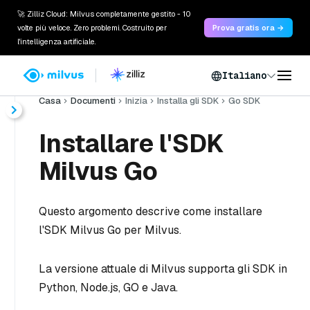
🚀 Zilliz Cloud: Milvus completamente gestito - 10
volte più veloce. Zero problemi. Costruito per
Prova gratis ora →
l'intelligenza artificiale.
Italiano
Casa
Documenti
Inizia
Installa gli SDK
Go SDK
Installare l'SDK
Milvus Go
Questo argomento descrive come installare
l'SDK Milvus Go per Milvus.
La versione attuale di Milvus supporta gli SDK in
Python, Node.js, GO e Java.