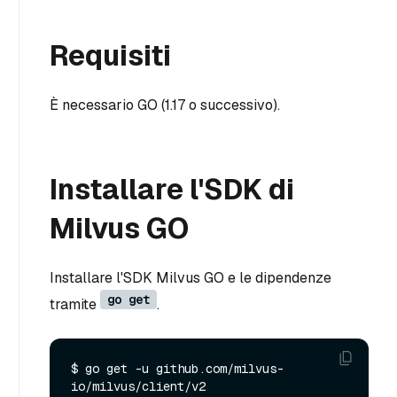
Requisiti
È necessario GO (1.17 o successivo).
Installare l'SDK di
Milvus GO
Installare l'SDK Milvus GO e le dipendenze
go get
tramite
.
$ go get -u github.com/milvus-