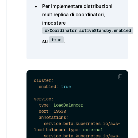
Per implementare distribuzioni
multireplica di coordinatori,
impostare
xxCoordinator.activeStandby.enabled
true
su
.
cluster:
enabled:
true
service:
type:
LoadBalancer
port:
19530
annotations:
service.beta.kubernetes.io/aws-
load-balancer-type:
external
service.beta.kubernetes.io/aws-