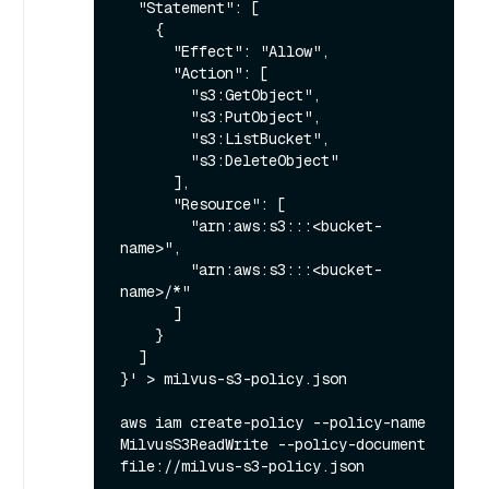
  "Statement": [

    {

      "Effect": "Allow",

      "Action": [

        "s3:GetObject",

        "s3:PutObject",

        "s3:ListBucket",

        "s3:DeleteObject"

      ],

      "Resource": [

        "arn:aws:s3:::<bucket-
name>",

        "arn:aws:s3:::<bucket-
name>/*"

      ]

    }

  ]

}' > milvus-s3-policy.json

aws iam create-policy --policy-name 
MilvusS3ReadWrite --policy-document 