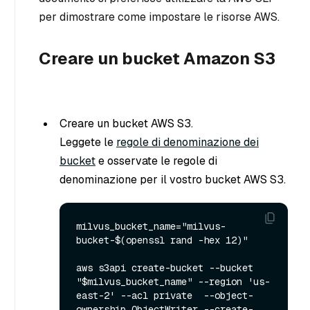
per dimostrare come impostare le risorse AWS.
Creare un bucket Amazon S3
Creare un bucket AWS S3.
Leggete le
regole di denominazione dei
bucket
e osservate le regole di
denominazione per il vostro bucket AWS S3.
milvus_bucket_name="milvus-
bucket-$(openssl rand -hex 12)"

aws s3api create-bucket --bucket 
"$milvus_bucket_name" --region 'us-
east-2' --acl private  --object-
ownership ObjectWriter --create-