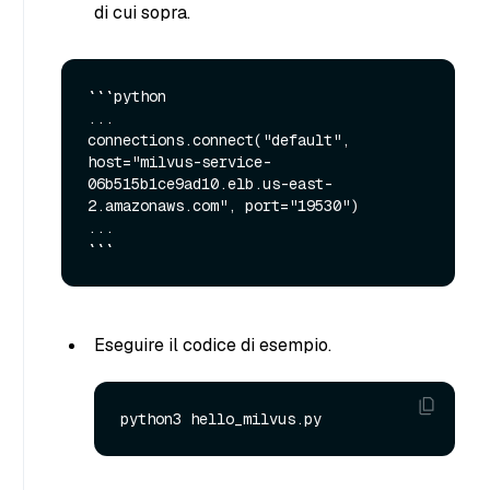
di cui sopra.
```python

...

connections.connect("default", 
host="milvus-service-
06b515b1ce9ad10.elb.us-east-
2.amazonaws.com", port="19530")

...

Eseguire il codice di esempio.