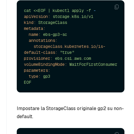
cat
<<EOF
|
kubectl
apply
-f
-
apiVersion:
storage.k8s.io/v1
kind:
StorageClass
metadata:
name:
ebs-gp3-sc
annotations:
storageclass.kubernetes.io/is-
default-class:
"true"
provisioner:
ebs.csi.aws.com
volumeBindingMode:
WaitForFirstConsumer
parameters:
type:
gp3
EOF
Impostare la StorageClass originale gp2 su non-
default.