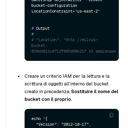
bucket-configuration 
# 
Output
#
# "Location": "http://milvus-
bucket-
039dd013c0712f085d60e21f.s3.amazonaws.com/
Creare un criterio IAM per la lettura e la
scrittura di oggetti all'interno del bucket
creato in precedenza.
Sostituire il nome del
bucket con il proprio.
echo '{

  "Version": "2012-10-17",
