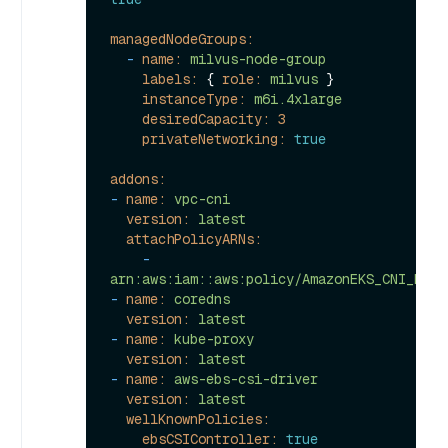
managedNodeGroups:
-
name:
milvus-node-group
labels:
 { 
role:
milvus
 }

instanceType:
m6i.4xlarge
desiredCapacity:
3
privateNetworking:
true
addons:
-
name:
vpc-cni
version:
latest
attachPolicyARNs:
-
arn:aws:iam::aws:policy/AmazonEKS_CNI_Poli
-
name:
coredns
version:
latest
-
name:
kube-proxy
version:
latest
-
name:
aws-ebs-csi-driver
version:
latest
wellKnownPolicies:
ebsCSIController:
true