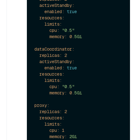
activeStandby:
enabled:
true
resources:
limits:
cpu:
"0.5"
memory:
0.
5Gi
dataCoordinator:
replicas:
2
activeStandby:
enabled:
true
resources:
limits:
cpu:
"0.5"
memory:
0.
5Gi
proxy:
replicas:
2
resources:
limits:
cpu:
1
memory:
2Gi