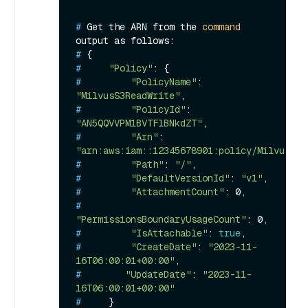
# 
Get the ARN from the 
command
output as follows:
# 
{
# 
"Policy"
: {
# 
"PolicyName"
: 
"MilvusS3ReadWrite"
,
# 
"PolicyId"
: 
"AN5QQVVPM1BVTFlBNkdZT"
,
# 
"Arn"
: 
"arn:aws:iam::12345678901:policy/MilvusS3R
# 
"Path"
: 
"/"
,
# 
"DefaultVersionId"
: 
"v1"
,
# 
"AttachmentCount"
: 0,
# 
"PermissionsBoundaryUsageCount"
: 0,
# 
"IsAttachable"
: 
true
,
# 
"CreateDate"
: 
"2023-11-
16T06:00:01+00:00"
,
# 
"UpdateDate"
: 
"2023-11-
16T06:00:01+00:00"
# 
    }