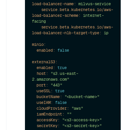
load-balancer-name:
milvus-service
service.beta.kubernetes.io/aws-
load-balancer-scheme:
internet-
facing
service.beta.kubernetes.io/aws-
load-balancer-nlb-target-type:
ip
minio:
enabled:
false
externalS3:
enabled:
true
host:
"s3.us-east-
2.amazonaws.com"
port:
"443"
useSSL:
true
bucketName:
"<bucket-name>"
useIAM:
false
cloudProvider:
"aws"
iamEndpoint:
""
accessKey:
"<s3-access-key>"
secretKey:
"<s3-secret-key>"