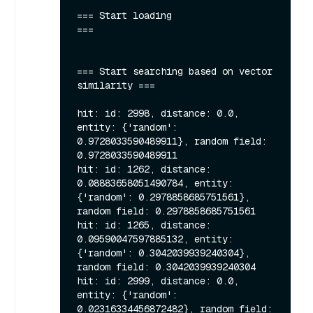
=== Start loading                  
===

=== Start searching based on vector 
similarity ===

hit: id: 2998, distance: 0.0, 
entity: {'random': 
0.9728033590489911}, random field: 
0.9728033590489911

hit: id: 1262, distance: 
0.08883658051490784, entity: 
{'random': 0.2978858685751561}, 
random field: 0.2978858685751561

hit: id: 1265, distance: 
0.09590047597885132, entity: 
{'random': 0.3042039939240304}, 
random field: 0.3042039939240304

hit: id: 2999, distance: 0.0, 
entity: {'random': 
0.02316334456872482}, random field: 