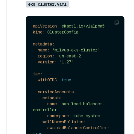
eks_cluster.yaml
.
apiVersion:
eksctl.io/v1alpha5
kind:
ClusterConfig
metadata:
name:
'milvus-eks-cluster'
region:
'us-east-2'
version:
"1.27"
iam:
withOIDC:
true
serviceAccounts:
-
metadata:
name:
aws-load-balancer-
controller
namespace:
kube-system
wellKnownPolicies:
awsLoadBalancerController:
true