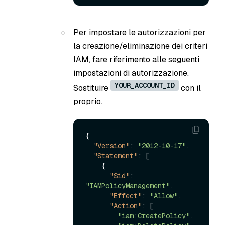
Per impostare le autorizzazioni per
la creazione/eliminazione dei criteri
IAM, fare riferimento alle seguenti
impostazioni di autorizzazione.
YOUR_ACCOUNT_ID
Sostituire
con il
proprio.
{
"Version"
:
"2012-10-17"
,
"Statement"
:
[
{
"Sid"
:
"IAMPolicyManagement"
,
"Effect"
:
"Allow"
,
"Action"
:
[
"iam:CreatePolicy"
,