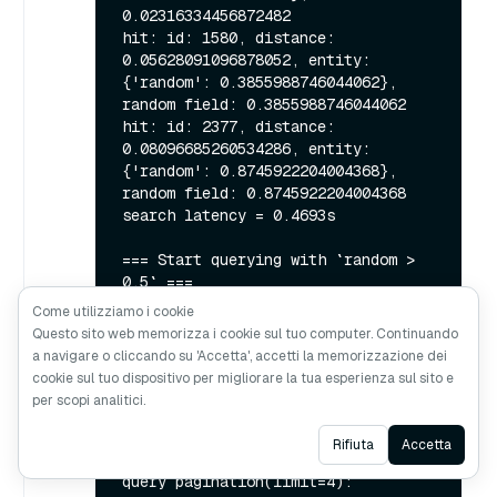
0.02316334456872482

hit: id: 1580, distance: 
0.05628091096878052, entity: 
{'random': 0.3855988746044062}, 
random field: 0.3855988746044062

hit: id: 2377, distance: 
0.08096685260534286, entity: 
{'random': 0.8745922204004368}, 
random field: 0.8745922204004368

search latency = 0.4693s

=== Start querying with `random > 
0.5` ===

Come utilizziamo i cookie
query result:

Questo sito web memorizza i cookie sul tuo computer. Continuando
-{'embeddings': [0.20963514, 
a navigare o cliccando su 'Accetta', accetti la memorizzazione dei
0.39746657, 0.12019053, 0.6947492, 
cookie sul tuo dispositivo per migliorare la tua esperienza sul sito e
0.9535575, 0.5454552, 0.82360446, 
per scopi analitici.
0.21096309], 'pk': '0', 'random': 
0.6378742006852851}

Ask AI
Rifiuta
Accetta
search latency = 0.9407s

query pagination(limit=4):
