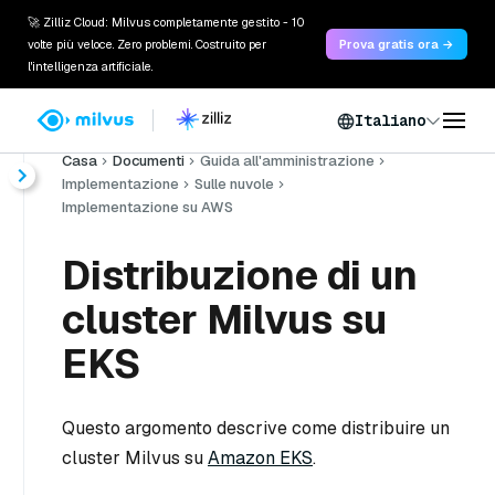
🚀 Zilliz Cloud: Milvus completamente gestito - 10
volte più veloce. Zero problemi. Costruito per
Prova gratis ora →
l'intelligenza artificiale.
Italiano
Casa
Documenti
Guida all'amministrazione
Implementazione
Sulle nuvole
Implementazione su AWS
Distribuzione di un
cluster Milvus su
EKS
Questo argomento descrive come distribuire un
cluster Milvus su
Amazon EKS
.