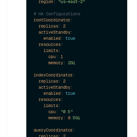
region:
"us-east-2"
# HA Configurations
rootCoordinator:
replicas:
2
activeStandby:
enabled:
true
resources:
limits:
cpu:
1
memory:
2Gi
indexCoordinator:
replicas:
2
activeStandby:
enabled:
true
resources:
limits:
cpu:
"0.5"
memory:
0.
5Gi
queryCoordinator:
replicas:
2