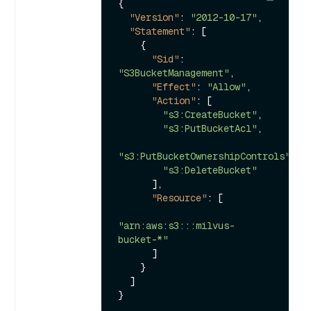
{
"Version"
:
"2012-10-17"
,
"Statement"
:
[
{
"Sid"
:
"S3BucketManagement"
,
"Effect"
:
"Allow"
,
"Action"
:
[
"s3:CreateBucket"
,
"s3:PutBucketAcl"
,
"s3:PutBucketOwnershipControls"
,
"s3:DeleteBucket"
]
,
"Resource"
:
[
"arn:aws:s3:::milvus-
bucket-*"
]
}
]
}