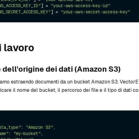
WS_ACCESS_KEY_ID"
] = 
"your-aws-access-key-id"
WS_SECRET_ACCESS_KEY"
] = 
"your-aws-secret-access-key"
i lavoro
 dell'origine dei dati (Amazon S3)
tiamo estraendo documenti da un bucket Amazon S3. VectorE
care il nome del bucket, il percorso dei file e il tipo di dati c
ata_type"
: 
"Amazon S3"
,

ame"
: 
"my-bucket"
,
