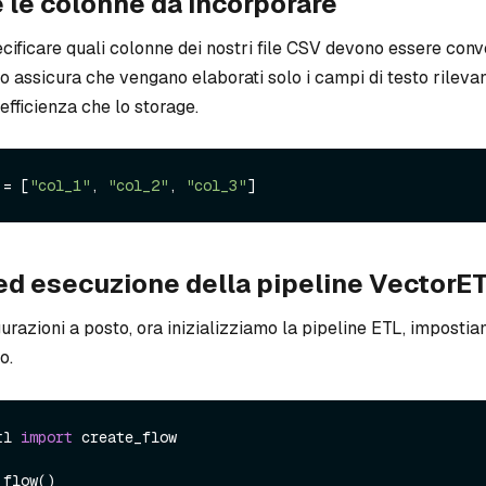
 le colonne da incorporare
ficare quali colonne dei nostri file CSV devono essere conve
assicura che vengano elaborati solo i campi di testo rilevan
'efficienza che lo storage.
 = [
"col_1"
, 
"col_2"
, 
"col_3"
ed esecuzione della pipeline VectorE
gurazioni a posto, ora inizializziamo la pipeline ETL, impostiam
o.
tl 
import
 create_flow

flow()
