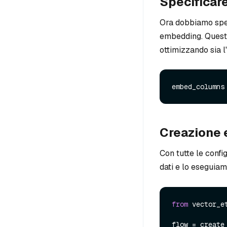
Specificare
Ora dobbiamo speci
embedding. Questo 
ottimizzando sia l
embed_columns
Creazione 
Con tutte le confi
dati e lo eseguiam
from
 vector_e
flow = create_