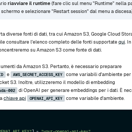
ario
riavviare il runtime
(fare clic sul menu "Runtime" nella p
 schermo e selezionare "Restart session" dal menu a discesa)
a diverse fonti di dati, tra cui Amazon S3, Google Cloud Stor
bile consultare l'elenco completo delle fonti supportate
qui
. I
concentreremo su Amazon S3 come fonte di dati.
umenti da Amazon S3. Pertanto, è necessario preparare
e
come variabili d'ambiente per
ID
AWS_SECRET_ACCESS_KEY
ket S3. Inoltre, utilizzeremo il modello di embedding
di OpenAI per generare embeddings per i dati. È nec
ada-002
la
chiave api
come variabile d'ambiente.
OPENAI_API_KEY
PENAI_API_KEY"
] = 
"your-openai-api-key"