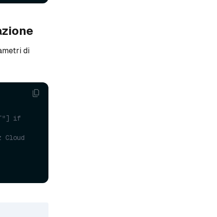
azione
metri di
"] if 
z Cloud