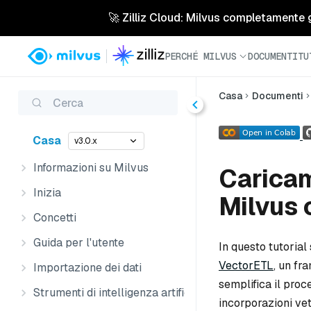
🚀 Zilliz Cloud: Milvus completamente ges
PERCHÉ MILVUS
DOCUMENTI
TU
Casa
Documenti
Cerca
Casa
v3.0.x
Informazioni su Milvus
Caricam
Inizia
Milvus 
Concetti
Guida per l'utente
In questo tutorial
VectorETL
, un fr
Importazione dei dati
semplifica il proce
Strumenti di intelligenza artificiale
incorporazioni vet