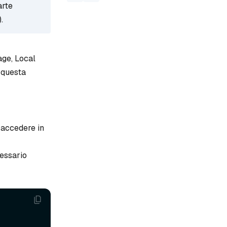
arte
.
age, Local
n questa
 accedere in
essario