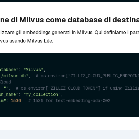
ne di Milvus come database di destin
are gli embeddings generati in Milvus. Qui definiamo i para
vus usando Milvus Lite.
atabase"
: 
"Milvus"
,

./milvus.db"
,  
# os.environ["ZILLIZ_CLOUD_PUBLIC_ENDPOINT
Cloud
: 
""
,  
# os.environ["ZILLIZ_CLOUD_TOKEN"] if using Zilli
on_name"
: 
"my_collection"
,

im"
: 
1536
,  
# 1536 for text-embedding-ada-002