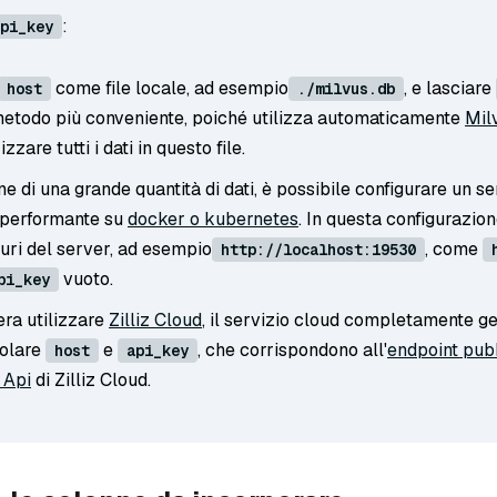
:
pi_key
come file locale, ad esempio
, e lasciare
host
./milvus.db
 metodo più conveniente, poiché utilizza automaticamente
Mil
zare tutti i dati in questo file.
ne di una grande quantità di dati, è possibile configurare un s
 performante su
docker o kubernetes
. In questa configurazion
l'uri del server, ad esempio
, come
http://localhost:19530
vuoto.
pi_key
era utilizzare
Zilliz Cloud
, il servizio cloud completamente ge
golare
e
, che corrispondono all'
endpoint pub
host
api_key
 Api
di Zilliz Cloud.