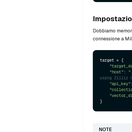
Impostazio
Dobbiamo memorizz
connessione a Mil
target = {

"target_d
"host"
: 
"
using Zilliz 
"api_key"
"collecti
"vector_d