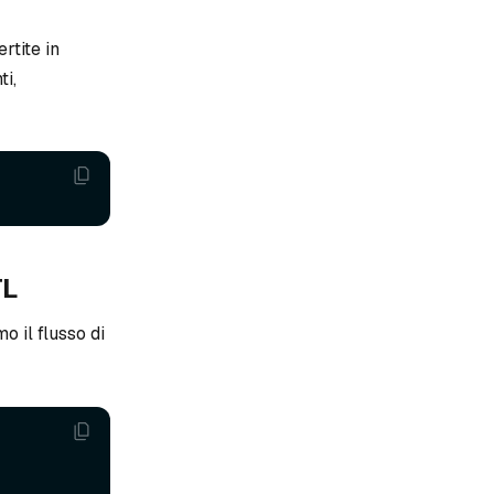
rtite in
ti,
TL
o il flusso di