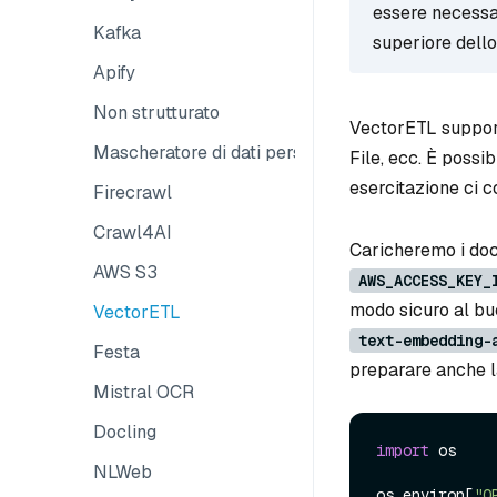
essere necess
Kafka
superiore dello
Apify
Non strutturato
VectorETL support
Mascheratore di dati personali
File, ecc. È possi
esercitazione ci 
Firecrawl
Crawl4AI
Caricheremo i doc
AWS S3
AWS_ACCESS_KEY_
modo sicuro al buc
VectorETL
text-embedding-
Festa
preparare anche 
Mistral OCR
Docling
import
 os

NLWeb
os.environ[
"O