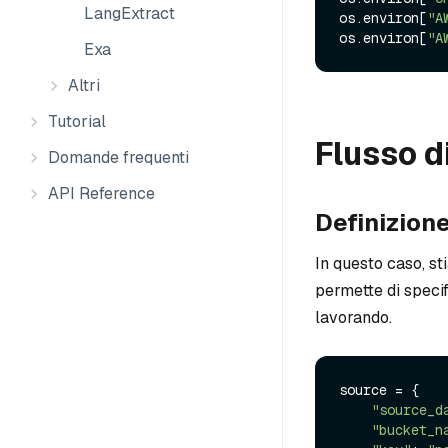
LangExtract
os.environ[
"A
os.environ[
"A
Exa
Altri
Tutorial
Flusso d
Domande frequenti
API Reference
Definizione
In questo caso, s
permette di specifi
lavorando.
source = {

"source_d
"bucket_n