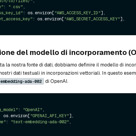
ath/to/files/"
,

e"
: 
".csv"
,

ss_key_id"
: os.environ[
"AWS_ACCESS_KEY_ID"
],

et_access_key"
: os.environ[
"AWS_SECRET_ACCESS_KEY"
],

ione del modello di incorporamento (
a la nostra fonte di dati, dobbiamo definire il modello di in
nostri dati testuali in incorporazioni vettoriali. In questo ese
di OpenAI.
-embedding-ada-002
g_model"
: 
"OpenAI"
,

: os.environ[
"OPENAI_API_KEY"
],

me"
: 
"text-embedding-ada-002"
,
