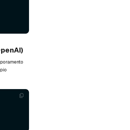
OpenAI)
corporamento
mpio