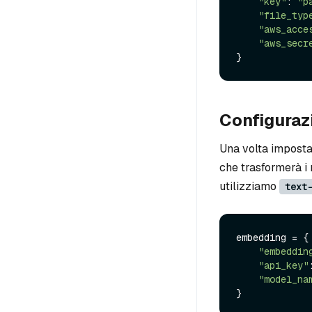
"key"
: 
"p
"file_typ
"aws_acce
"aws_secr
Configuraz
Una volta impostat
che trasformerà i 
utilizziamo
text
embedding = {

"embeddin
"api_key"
"model_na