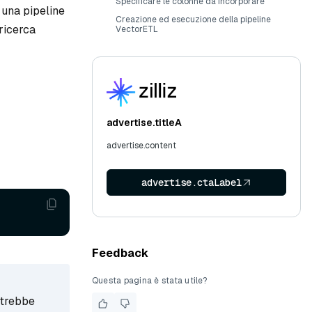
Specificare le colonne da incorporare
e una pipeline
Creazione ed esecuzione della pipeline
 ricerca
VectorETL
advertise.titleA
advertise.content
advertise.ctaLabel
Feedback
Questa pagina è stata utile?
otrebbe