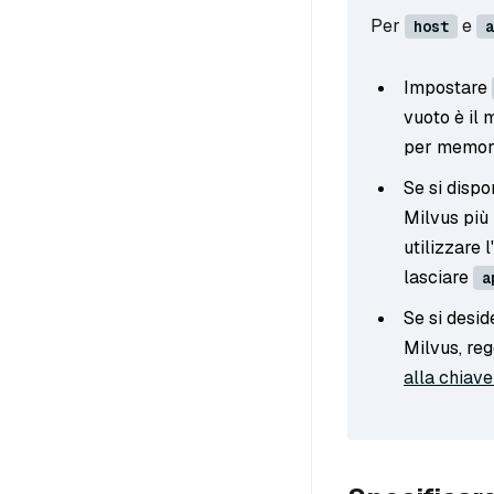
Per
e
host
a
Impostare
vuoto è il
per memoriz
Se si dispo
Milvus più
utilizzare 
lasciare
a
Se si desid
Milvus, re
alla chiave