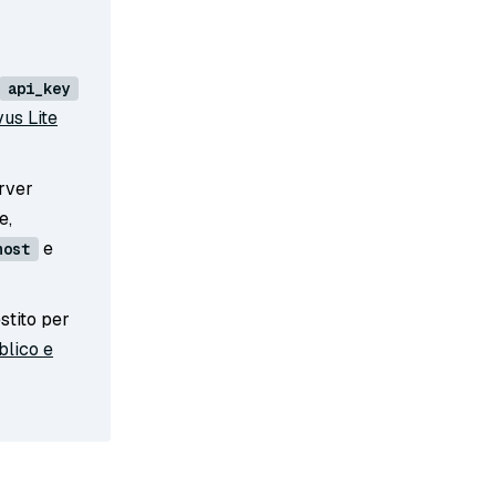
api_key
vus Lite
erver
e,
e
host
stito per
blico e