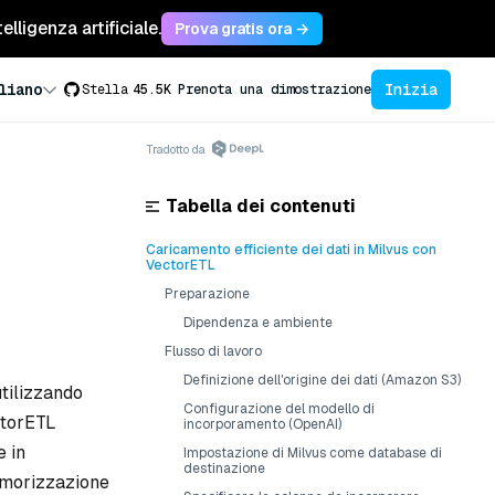
lligenza artificiale.
Prova gratis ora →
Inizia
liano
Stella
45.5K
Prenota una dimostrazione
Tradotto da
Tabella dei contenuti
Caricamento efficiente dei dati in Milvus con
VectorETL
Preparazione
Dipendenza e ambiente
Flusso di lavoro
Definizione dell'origine dei dati (Amazon S3)
utilizzando
Configurazione del modello di
ctorETL
incorporamento (OpenAI)
e in
Impostazione di Milvus come database di
destinazione
memorizzazione