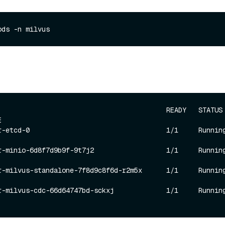
                                         READY   STATUS    


etcd-0                                  1/1     Running   0     
minio-6d8f7d9b9f-9t7j2                  1/1     Running   0     
milvus-standalone-7f8d9c8f6d-r2m5x      1/1     Running   0     
milvus-cdc-66d64747bd-sckxj             1/1     Running   0     