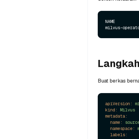
NAME         
Langkah
Buat berkas ber
apiVersion:
m
kind:
Milvus
metadata:
name:
sourc
namespace:
labels: