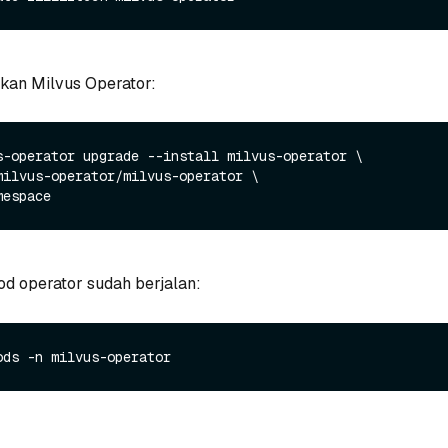
atkan Milvus Operator:
s-operator upgrade --install milvus-operator \

d operator sudah berjalan: