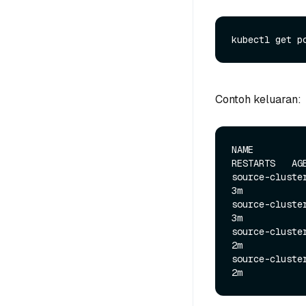
Contoh keluaran:
NAME          
RESTARTS   AGE
source-cluster-
3m

source-cluster-
3m

source-cluster-
2m

source-cluster-