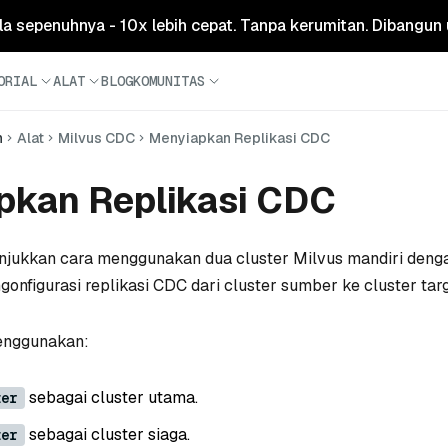
ola sepenuhnya - 10x lebih cepat. Tanpa kerumitan. Dibangun 
ORIAL
ALAT
BLOG
KOMUNITAS
n
Alat
Milvus CDC
Menyiapkan Replikasi CDC
pkan Replikasi CDC
njukkan cara menggunakan dua cluster Milvus mandiri deng
onfigurasi replikasi CDC dari cluster sumber ke cluster targ
enggunakan:
sebagai cluster utama.
ter
sebagai cluster siaga.
ter