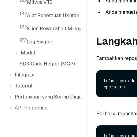
Anda memiliki
Milvus VTS
Anda mengetah
Alat Penentuan Ukuran Milvus
Klien PowerShell Milvus
Langkah 
Log Ekspor
Model
Tambahkan reposi
SDK Code Helper (MCP)
Integrasi
helm repo add
Tutorial
Pertanyaan yang Sering Diajukan
API Reference
Perbarui repositor