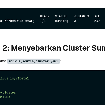
                      READY   STATUS    RESTARTS   AGE

 2: Menyebarkan Cluster Su
nama
:
milvus_source_cluster.yaml
ilvus.io/v1beta1
e-cluster
milvus