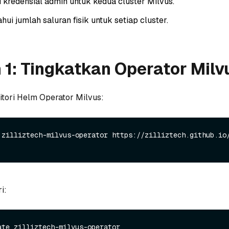
 kredensial admin untuk kedua cluster Milvus.
ui jumlah saluran fisik untuk setiap cluster.
1: Tingkatkan Operator Milv
tori Helm Operator Milvus:
 zilliztech-milvus-operator https://zilliztech.github.io
i: