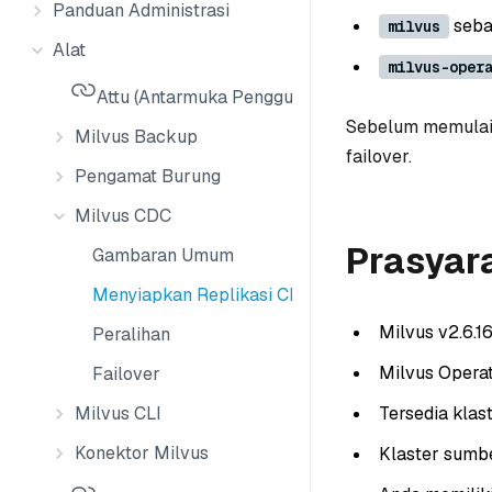
Panduan Administrasi
seba
milvus
Alat
milvus-oper
Attu (Antarmuka Pengguna Milvus)
Sebelum memulai
Milvus Backup
failover.
Pengamat Burung
Milvus CDC
Prasyar
Gambaran Umum
Menyiapkan Replikasi CDC
Milvus v2.6.16
Peralihan
Milvus Operat
Failover
Milvus CLI
Tersedia klas
Konektor Milvus
Klaster sumbe