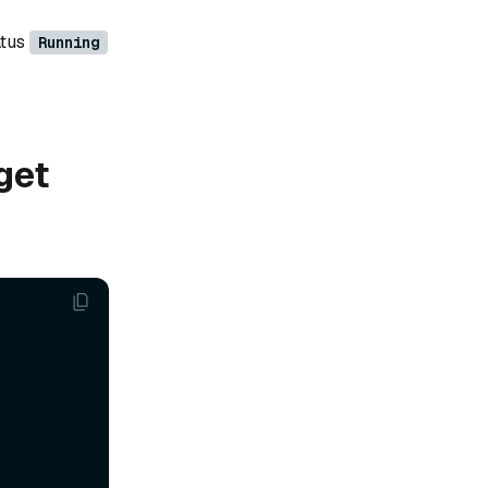
atus
Running
get