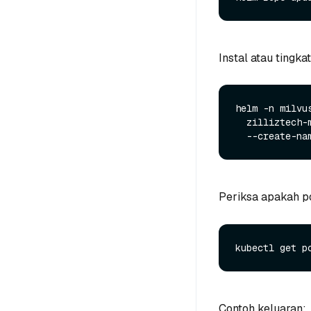
Instal atau tingk
helm -n milvu
  zilliztech-milvus-operator/milvus-operator \

Periksa apakah po
Contoh keluaran: