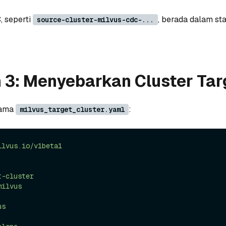
, seperti
, berada dalam st
source-cluster-milvus-cdc-...
 3: Menyebarkan Cluster Tar
nama
:
milvus_target_cluster.yaml
ilvus.io/v1beta1
t-cluster
milvus
us