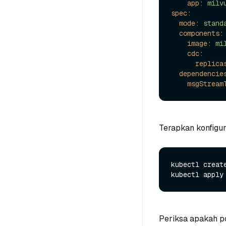
app:
milv
spec:
mode:
stand
components:
image:
mi
cdc:
replica
dependencie
msgStream
Terapkan konfigur
kubectl create
Periksa apakah p