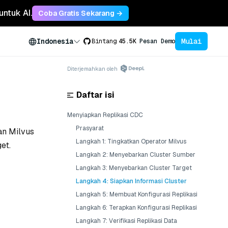
untuk AI.
Coba Gratis Sekarang →
Mulai
Indonesia
Bintang
45.5K
Pesan Demo
Diterjemahkan oleh
Daftar isi
Menyiapkan Replikasi CDC
Prasyarat
an Milvus
Langkah 1: Tingkatkan Operator Milvus
et.
Langkah 2: Menyebarkan Cluster Sumber
Langkah 3: Menyebarkan Cluster Target
Langkah 4: Siapkan Informasi Cluster
Langkah 5: Membuat Konfigurasi Replikasi
Langkah 6: Terapkan Konfigurasi Replikasi
Langkah 7: Verifikasi Replikasi Data