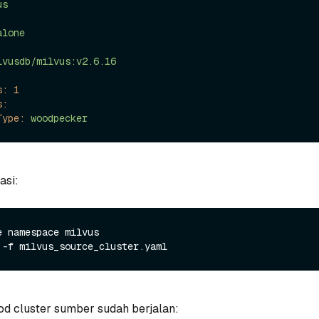
us
alone
lvusdb/milvus:v2.6.16
s:
1
s:
Type:
woodpecker
asi:
 namespace milvus

od cluster sumber sudah berjalan: