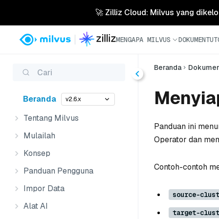
🚀 Zilliz Cloud: Milvus yang dikel
MENGAPA MILVUS
DOKUMEN
TUT
Beranda
Dokume
Cari
Menyia
Beranda
v2.6.x
Tentang Milvus
Panduan ini menu
Mulailah
Operator dan meng
Konsep
Contoh-contoh m
Panduan Pengguna
Impor Data
source-clus
Alat AI
target-clus