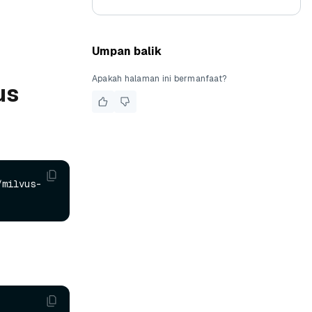
Umpan balik
Apakah halaman ini bermanfaat?
us
/milvus-