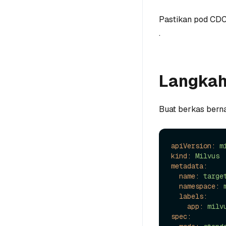
Pastikan pod CDC
.
Langkah
Buat berkas ber
apiVersion:
m
kind:
Milvus
metadata:
name:
targe
namespace:
labels:
app:
milv
spec: