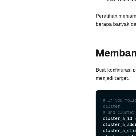
Peralihan menjami
berapa banyak dat
Membang
Buat konfigurasi
menjadi target.
# If you foll
cluster,
# and cluster
cluster_a_id =
cluster_a_addr
cluster_a_cli