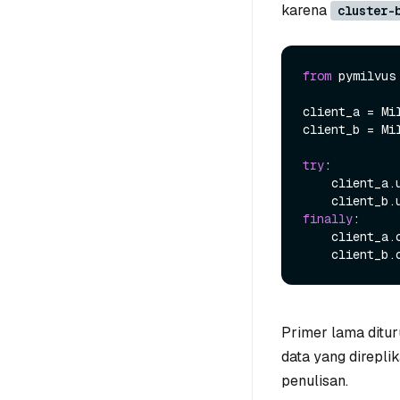
karena
cluster-
from
 pymilvus
client_a = Mi
client_b = Mi
try
:

    client_a.update_replicate_configuration(**switchover_config)

finally
:

    client_a.close()

Primer lama ditu
data yang direpli
penulisan.