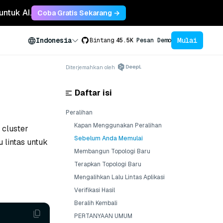
untuk AI.
Coba Gratis Sekarang →
Mulai
Indonesia
Bintang
45.5K
Pesan Demo
Diterjemahkan oleh
Daftar isi
Peralihan
Kapan Menggunakan Peralihan
 cluster
Sebelum Anda Memulai
 lintas untuk
Membangun Topologi Baru
Terapkan Topologi Baru
Mengalihkan Lalu Lintas Aplikasi
Verifikasi Hasil
Beralih Kembali
PERTANYAAN UMUM