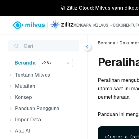
🚀 Zilliz Cloud: Milvus yang dikel
MENGAPA MILVUS
DOKUMEN
TUT
Beranda
Dokume
Cari
Peralih
Beranda
v2.6.x
Tentang Milvus
Peralihan menguba
Mulailah
utama saat ini ma
pemeliharaan.
Konsep
Panduan Pengguna
Panduan ini menga
Impor Data
Alat AI