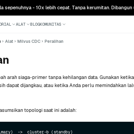
ola sepenuhnya - 10x lebih cepat. Tanpa kerumitan. Dibangun 
ORIAL
ALAT
BLOG
KOMUNITAS
n
Alat
Milvus CDC
Peralihan
an
h arah siaga-primer tanpa kehilangan data. Gunakan ketika
sih dapat dijangkau, atau ketika Anda perlu memindahkan lalu
sumsikan topologi saat ini adalah: