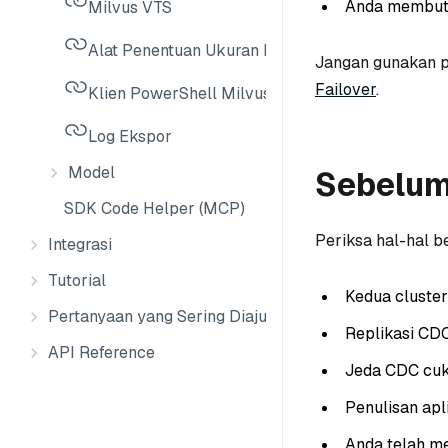
Anda membutu
Milvus VTS
Alat Penentuan Ukuran Milvus
Jangan gunakan pe
Failover
.
Klien PowerShell Milvus
Log Ekspor
Model
Sebelum
SDK Code Helper (MCP)
Periksa hal-hal 
Integrasi
Tutorial
Kedua cluster
Pertanyaan yang Sering Diajukan
Replikasi CDC
API Reference
Jeda CDC cuk
Penulisan apl
Anda telah me