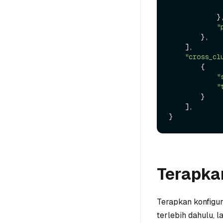
            },

"
        },

    ],

"cross_cl
        {

"
"
        }

    ],

Terapka
Terapkan konfigur
terlebih dahulu, 