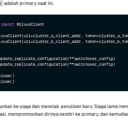
adalah primary saat ini.
b
 
import
 MilvusClient

lvusClient(uri=cluster_a_client_addr, token=cluster_a_tok
lvusClient(uri=cluster_b_client_addr, token=cluster_b_tok
runkan ke siaga dan menolak penulisan baru. Siaga lama men
kasi, mempromosikan dirinya sendiri ke primary, dan kemudi