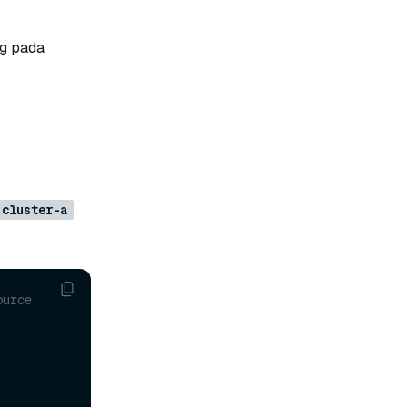
ng pada
cluster-a
urce 