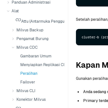
Panduan Administrasi
Alat
Setelah peralihan,
Attu (Antarmuka Pengguna Milvus)
Milvus Backup
Pengamat Burung
Milvus CDC
Gambaran Umum
Kapan M
Menyiapkan Replikasi CDC
Peralihan
Gunakan peralihan
Failover
Milvus CLI
Anda sedang 
Konektor Milvus
Primary terde