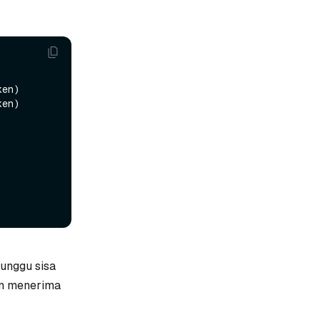
en)

en)

unggu sisa
an menerima