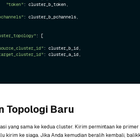
"token"
: cluster_b_token,

pchannels"
: cluster_b_pchannels,

uster_topology"
: [

source_cluster_id"
: cluster_b_id,

target_cluster_id"
: cluster_a_id,

n Topologi Baru
asi yang sama ke kedua cluster. Kirim permintaan ke primer s
lalu kirim ke siaga. Jika Anda kemudian beralih kembali, bali