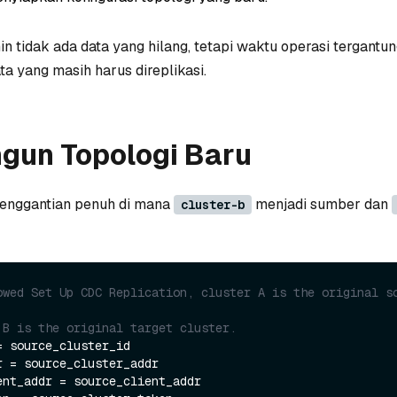
n tidak ada data yang hilang, tetapi waktu operasi tergantu
a yang masih harus direplikasi.
un Topologi Baru
 penggantian penuh di mana
menjadi sumber dan
cluster-b
owed Set Up CDC Replication, cluster A is the original so
 B is the original target cluster.
 source_cluster_id

 = source_cluster_addr

ent_addr = source_client_addr
