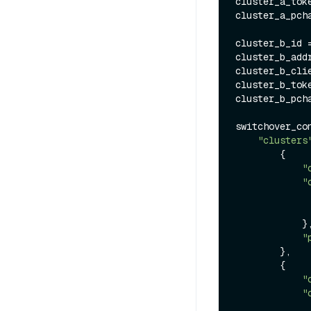
cluster_a_tok
cluster_a_pch
cluster_b_id =
cluster_b_addr
cluster_b_cli
cluster_b_tok
cluster_b_pch
switchover_con
"clusters
        {

"
"
            },

"
        },

        {

"
"