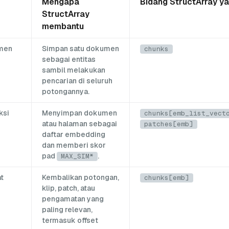
Mengapa
Bidang StructArray y
StructArray
membantu
men
Simpan satu dokumen
chunks
sebagai entitas
sambil melakukan
pencarian di seluruh
potongannya.
ksi
Menyimpan dokumen
chunks[emb_list_vect
atau halaman sebagai
patches[emb]
daftar embedding
dan memberi skor
pad
.
MAX_SIM*
t
Kembalikan potongan,
chunks[emb]
klip, patch, atau
pengamatan yang
paling relevan,
termasuk offset