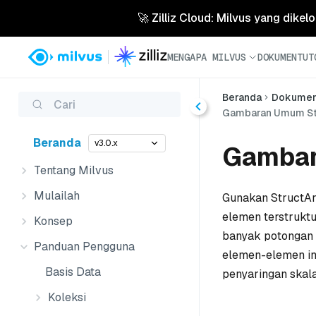
🚀 Zilliz Cloud: Milvus yang dikel
MENGAPA MILVUS
DOKUMEN
TUT
Beranda
Dokume
Cari
Gambaran Umum St
Beranda
v3.0.x
Gambar
Tentang Milvus
Mulailah
Gunakan StructArr
elemen terstrukt
Konsep
banyak potongan v
Panduan Pengguna
elemen-elemen in
Basis Data
penyaringan skala
Koleksi