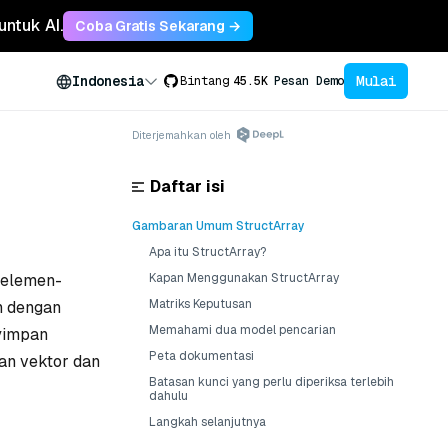
untuk AI.
Coba Gratis Sekarang →
Mulai
Indonesia
Bintang
45.5K
Pesan Demo
Diterjemahkan oleh
Daftar isi
Gambaran Umum StructArray
Apa itu StructArray?
i elemen-
Kapan Menggunakan StructArray
Matriks Keputusan
n dengan
Memahami dua model pencarian
nyimpan
Peta dokumentasi
an vektor dan
Batasan kunci yang perlu diperiksa terlebih
dahulu
Langkah selanjutnya