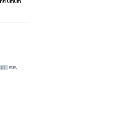
ang umum
atau
or]