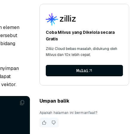
an elemen
Coba Milvus yang Dikelola secara
tersebut
Gratis
bbidang
Zilliz Cloud bebas masalah, didukung oleh
Milvus dan 10x lebih cepat.
menyimpan
Mulai
dapat
 vektor.
Umpan balik
Apakah halaman ini bermanfaat?