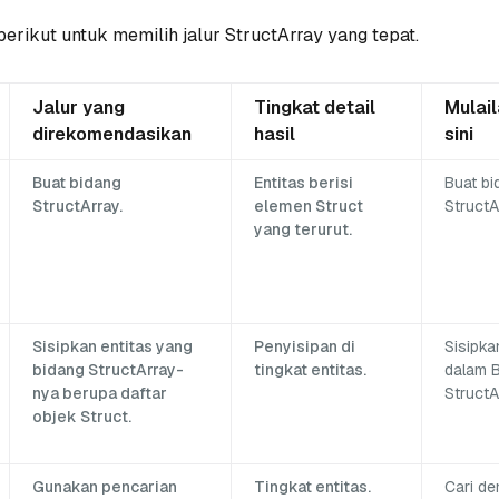
erikut untuk memilih jalur StructArray yang tepat.
Jalur yang
Tingkat detail
Mulail
direkomendasikan
hasil
sini
Buat bidang
Entitas berisi
Buat bi
StructArray.
elemen Struct
StructA
yang terurut.
Sisipkan entitas yang
Penyisipan di
Sisipka
bidang StructArray-
tingkat entitas.
dalam 
nya berupa daftar
StructA
objek Struct.
Gunakan pencarian
Tingkat entitas.
Cari de