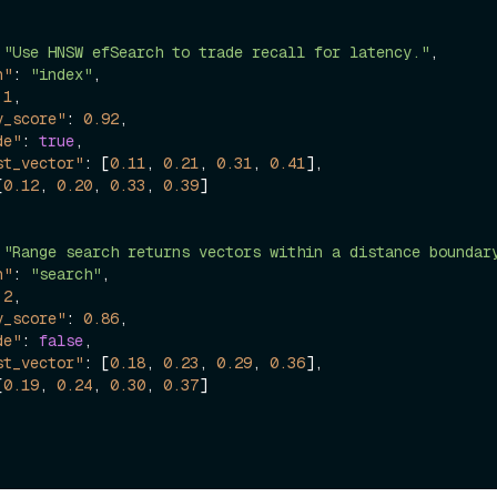
"Use HNSW efSearch to trade recall for latency."
,
ay
n"
:
"index"
,
1
,
y_score"
:
0.92
,
de"
:
true
,
st_vector"
:
[
0.11
,
0.21
,
0.31
,
0.41
]
,
[
0.12
,
0.20
,
0.33
,
0.39
]
"Range search returns vectors within a distance boundar
n"
:
"search"
,
2
,
y_score"
:
0.86
,
de"
:
false
,
st_vector"
:
[
0.18
,
0.23
,
0.29
,
0.36
]
,
[
0.19
,
0.24
,
0.30
,
0.37
]