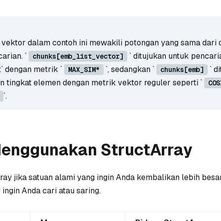
vektor dalam contoh ini mewakili potongan yang sama dari 
arian. `
` ditujukan untuk pencari
chunks[emb_list_vector]
` dengan metrik `
`, sedangkan `
` d
MAX_SIM*
chunks[emb]
n tingkat elemen dengan metrik vektor reguler seperti `
COS
`.
enggunakan StructArray
ay jika satuan alami yang ingin Anda kembalikan lebih besa
ingin Anda cari atau saring.