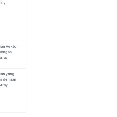
ing
ian Vektor
dengan
Array
ian yang
ng dengan
Array