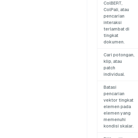
ColBERT,
ColPali, atau
pencarian
interaksi
terlambat di
tingkat
dokumen.
Cari potongan,
klip, atau
patch
individual.
Batasi
pencarian
vektor tingkat
elemen pada
elemen yang
memenuhi
kondisi skalar.