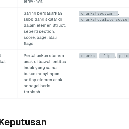
array-nya.
Saring berdasarkan
,
chunks[section]
subbidang skalar di
chunks[quality_score
dalam elemen Struct,
seperti section,
score, page, atau
flags.
l
Pertahankan elemen
,
,
chunks
clips
patc
kat
anak di bawah entitas
induk yang sama,
bukan menyimpan
setiap elemen anak
sebagai baris
terpisah.
 Keputusan