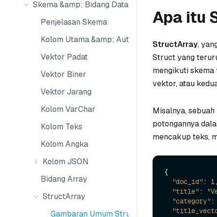
Skema &amp; Bidang Data
Apa itu 
Penjelasan Skema
Kolom Utama &amp; AutoID
StructArray
, yan
Vektor Padat
Struct yang terur
mengikuti skema y
Vektor Biner
vektor, atau kedu
Vektor Jarang
Kolom VarChar
Misalnya, sebuah 
potongannya dala
Kolom Teks
mencakup teks, me
Kolom Angka
Kolom JSON
{
Bidang Array
"doc_id"
:
1
"title"
:
"V
StructArray
"category"
:
"title_vect
Gambaran Umum StructArray