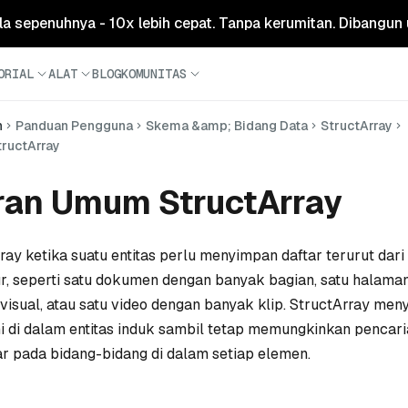
ola sepenuhnya - 10x lebih cepat. Tanpa kerumitan. Dibangun 
ORIAL
ALAT
BLOG
KOMUNITAS
n
Panduan Pengguna
Skema &amp; Bidang Data
StructArray
ructArray
an Umum StructArray
ay ketika suatu entitas perlu menyimpan daftar terurut dar
ur, seperti satu dokumen dengan banyak bagian, satu halama
isual, atau satu video dengan banyak klip. StructArray me
i di dalam entitas induk sambil tetap memungkinkan pencari
r pada bidang-bidang di dalam setiap elemen.