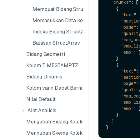
"chunks"
:
[
{
Membuat Bidang StructArray
"text"
:
Memasukkan Data ke dalam Bidang StructArr
"sectio
"page"
:
Indeks Bidang StructArray
"qualit
"has_co
Batasan StructArray
"emb_li
"emb"
:
Bidang Geometri
}
,
{
Kolom TIMESTAMPTZ
"text"
:
Bidang Dinamis
"sectio
"page"
:
Kolom yang Dapat Bernilai Nol
"qualit
"has_co
Nilai Default
"emb_li
"emb"
:
Alat Analisis
}
]
Mengubah Bidang Koleksi
}
Mengubah Skema Koleksi