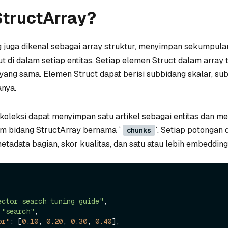
StructArray?
g juga dikenal sebagai array struktur, menyimpan sekumpul
ut di dalam setiap entitas. Setiap elemen Struct dalam array 
ang sama. Elemen Struct dapat berisi subbidang skalar, su
anya.
koleksi dapat menyimpan satu artikel sebagai entitas dan 
m bidang StructArray bernama `
`. Setiap potongan 
chunks
tadata bagian, skor kualitas, dan satu atau lebih embedding
,
ector search tuning guide"
,
"search"
,
or"
:
[
0.10
,
0.20
,
0.30
,
0.40
]
,