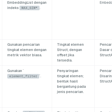
EmbeddingList dengan
Embedd
indeks
.
MAX_SIM*
Gunakan pencarian
Tingkat elemen
Pencar
tingkat elemen dengan
Struct, dengan
Dasar 
metrik vektor biasa.
offset jika
Struct
tersedia.
Gunakan `
Penyaringan
Pencar
`.
tingkat elemen;
Disari
element_filter
bentuk hasil
Struct
bergantung pada
jenis pencarian.