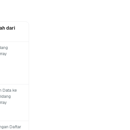
ah dari
dang
rray
n Data ke
Bidang
rray
ngan Daftar