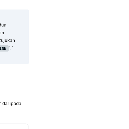
dua
an
itujukan
`, `
INE
r daripada