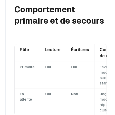
Comportement
primaire et de secours
Rôle
Lecture
Écritures
Compor
de répl
Primaire
Oui
Oui
Envoie l
modifica
aux clus
standby
En
Oui
Non
Reçoit l
attente
modifica
répliqué
cluster 