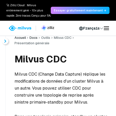
🚀 Zilliz Cloud : Milvus
entièrement géré - 10x plus
Essayer gratuitement maintenant →
rapide. Zéro tracas. Conçu pour l'IA.
Français
Accueil
Docs
Outils
Milvus CDC
Présentation générale
Milvus CDC
Milvus CDC (Change Data Capture) réplique les
modifications de données d'un cluster Milvus à
un autre. Vous pouvez utiliser CDC pour
construire une topologie de reprise après
sinistre primaire-standby pour Milvus.