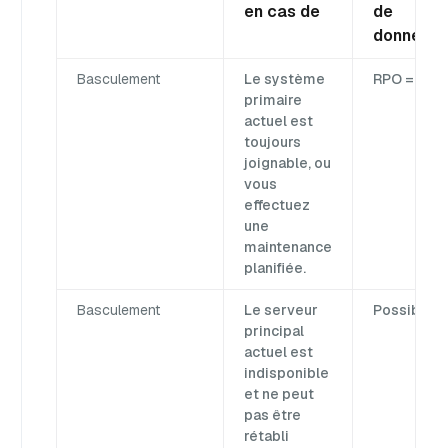
en cas de
de
données
Basculement
Le système
RPO = 0
primaire
actuel est
toujours
joignable, ou
vous
effectuez
une
maintenance
planifiée.
Basculement
Le serveur
Possible
principal
actuel est
indisponible
et ne peut
pas être
rétabli