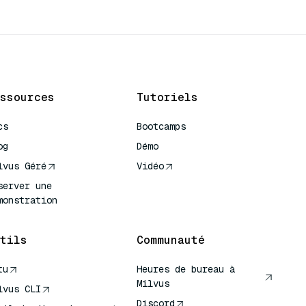
ssources
Tutoriels
cs
Bootcamps
og
Démo
lvus Géré
Vidéo
server une
monstration
tils
Communauté
tu
Heures de bureau à
Milvus
lvus CLI
Discord