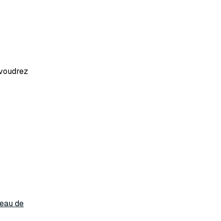
 voudrez
veau de