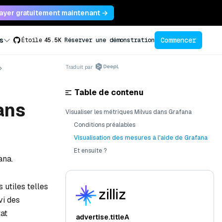
ayer gratuitement maintenant →
Commencer
s
Étoile
45.5K
Réserver une démonstration
Traduit par
Table de contenu
ans
Visualiser les métriques Milvus dans Grafana
Conditions préalables
Visualisation des mesures à l'aide de Grafana
Et ensuite ?
ana.
 utiles telles
vi des
at
advertise.titleA