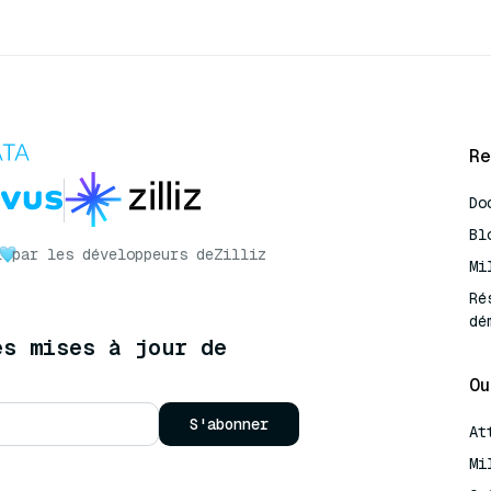
Re
Do
Bl
r
par les développeurs de
Zilliz
Mi
Ré
dé
es mises à jour de
Ou
S'abonner
At
Mi