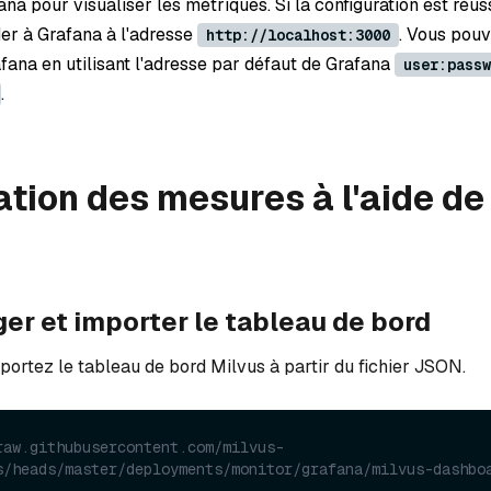
fana pour visualiser les métriques. Si la configuration est réus
r à Grafana à l'adresse
. Vous pou
http://localhost:3000
fana en utilisant l'adresse par défaut de Grafana
user:passw
.
ation des mesures à l'aide de
ger et importer le tableau de bord
portez le tableau de bord Milvus à partir du fichier JSON.
raw.githubusercontent.com/milvus-
s/heads/master/deployments/monitor/grafana/milvus-dashbo