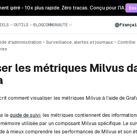
ment géré - 10x plus rapide. Zéro tracas. Conçu pour l'IA.
Ess
IELS
OUTILS
BLOG
COMMUNAUTÉ
Françai
ide d'administration
Surveillance, alertes et journaux
Contrôle
ures
ser les métriques Milvus d
a
crit comment visualiser les métriques Milvus à l'aide de Graf
s le
guide de suivi
, les métriques contiennent des informations
e mémoire utilisée par un composant Milvus spécifique. Le sui
de à mieux comprendre les performances de Milvus et son ét