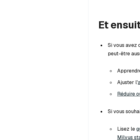
Et ensui
Si vous avez 
peut-être aussi
Apprendr
Ajuster l'
Réduire o
Si vous souhai
Lisez le
g
Milvus st