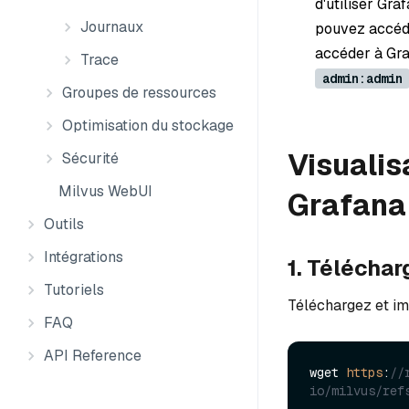
d'utiliser Gra
Journaux
pouvez accéde
accéder à Gra
Trace
admin:admin
Groupes de ressources
Optimisation du stockage
Visualis
Sécurité
Milvus WebUI
Grafana
Outils
Intégrations
1. Téléchar
Tutoriels
Téléchargez et im
FAQ
API Reference
wget 
https
:
//
io/milvus/ref