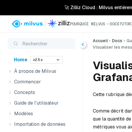
🚀 Zilliz Cloud : Milvus entière
POURQUOI MILVUS
DOCS
TUTOR
Accueil
Docs
Gu
Rechercher
Visualiser les mes
Home
v2.5.x
Visuali
À propos de Milvus
Grafan
Commencer
Concepts
Cette rubrique dé
Guide de l'utilisateur
Comme décrit dan
Modèles
que la quantité d
Importation de données
métriques vous ai