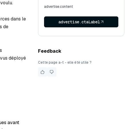
 voulu.
advertise.content
urces dans le
advertise.ctaLabel
s de
s
Feedback
lvus déployé
Cette page a-t - elle été utile ?
ues avant