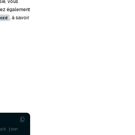
sie, vous
vez également
, à savoir
ord
ard.json