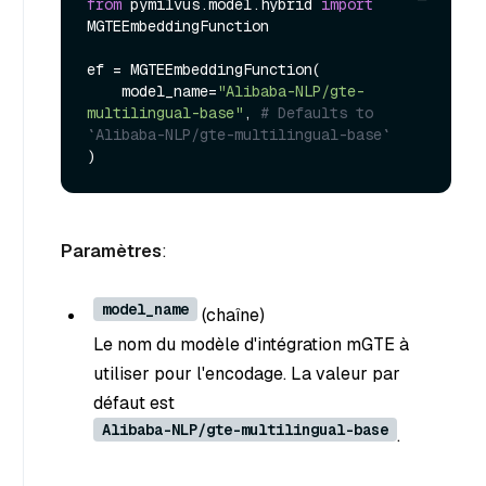
from
 pymilvus.model.hybrid 
import
MGTEEmbeddingFunction

ef = MGTEEmbeddingFunction(

    model_name=
"Alibaba-NLP/gte-
multilingual-base"
, 
# Defaults to 
`Alibaba-NLP/gte-multilingual-base`
Paramètres
:
model_name
(chaîne
)
Le nom du modèle d'intégration mGTE à
utiliser pour l'encodage. La valeur par
défaut est
Alibaba-NLP/gte-multilingual-base
.