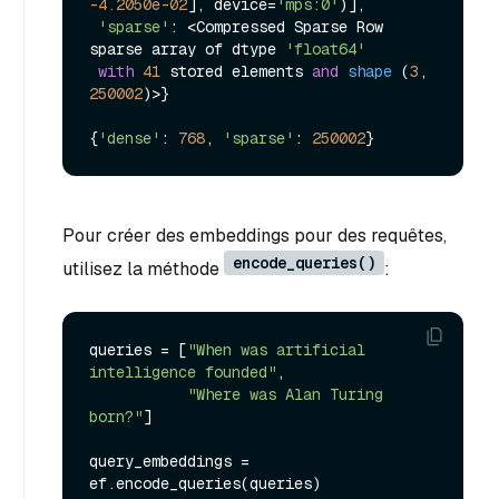
-4.2050e-02
], device=
'mps:0'
)], 

'sparse'
: <Compressed Sparse Row 
sparse array of dtype 
'float64'
with
41
stored elements 
and
shape
 (
3
, 
250002
)>}
{
'dense'
: 
768
, 
'sparse'
: 
250002
Pour créer des embeddings pour des requêtes,
encode_queries()
utilisez la méthode
:
queries = [
"When was artificial 
intelligence founded"
,

"Where was Alan Turing 
born?"
]

query_embeddings = 
ef.encode_queries(queries)
