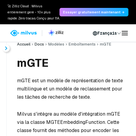
🚀 Zilliz Cloud : Milvus
entièrement géré - 10x plus
Essayer gratuitement maintenant →
rapide. Zéro tracas. Conçu pour l'IA.
Français
Accueil
Docs
Modèles
Emboîtements
mGTE
mGTE
mGTE est un modèle de représentation de texte
multilingue et un modèle de reclassement pour
les tâches de recherche de texte.
Milvus s'intègre au modèle d'intégration mGTE
via la classe MGTEEmbeddingFunction. Cette
classe fournit des méthodes pour encoder les