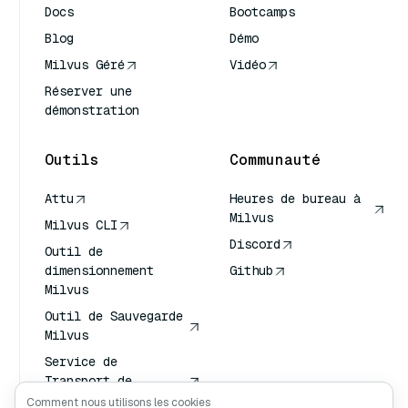
Docs
Bootcamps
Blog
Démo
Milvus Géré
Vidéo
Réserver une
démonstration
Outils
Communauté
Attu
Heures de bureau à
Milvus
Milvus CLI
Discord
Outil de
dimensionnement
Github
Milvus
Outil de Sauvegarde
Milvus
Service de
Transport de
Vecteurs (VTS)
Comment nous utilisons les cookies