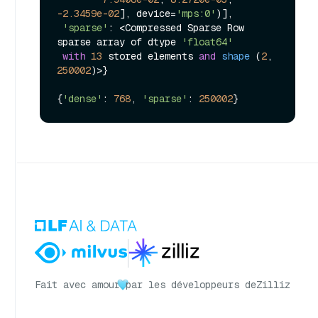
-2.3459e-02
], device=
'mps:0'
)], 

'sparse'
: <Compressed Sparse Row 
sparse array of dtype 
'float64'
with
13
stored elements 
and
shape
 (
2
, 
250002
)>}
{
'dense'
: 
768
, 
'sparse'
: 
250002
Fait avec amour
par les développeurs de
Zilliz