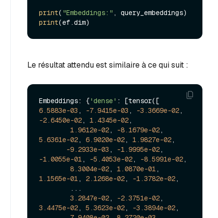
print
(
"Embeddings:"
print
Le résultat attendu est similaire à ce qui suit :
Embeddings: {
'dense'
: [tensor([ 
6.5883e-03
, 
-7.9415e-03
, 
-3.3669e-02
, 
-2.6450e-02
, 
1.4345e-02
,

1.9612e-02
, 
-8.1679e-02
, 
5.6361e-02
, 
6.9020e-02
, 
1.9827e-02
,

-9.2933e-03
, 
-1.9995e-02
, 
-1.0055e-01
, 
-5.4053e-02
, 
-8.5991e-02
,

8.3004e-02
, 
1.0870e-01
, 
1.1565e-01
, 
2.1268e-02
, 
-1.3782e-02
,

        ...

3.2847e-02
, 
-2.3751e-02
, 
3.4475e-02
, 
5.3623e-02
, 
-3.3894e-02
,

7.9408e-02
, 
8.2720e-03
, 