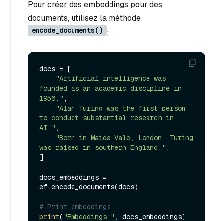
Pour créer des embeddings pour des
documents, utilisez la méthode
encode_documents()
:
docs = [

"Artificial intelligence was 
founded as an academic discipline in 
1956."
,

"Alan Turing was the first person 
to conduct substantial research in 
AI."
,

"Born in Maida Vale, London, Turing 
was raised in southern England."
,

]

docs_embeddings = 
ef.encode_documents(docs)

# Print embeddings
print
(
"Embeddings:"