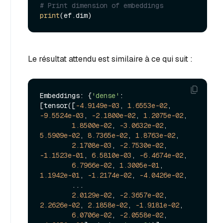
# Print dimension of embeddings
print
Le résultat attendu est similaire à ce qui suit :
Embeddings: {
'dense'
: 
[tensor([
-4.9149e-03
, 
1.6553e-02
, 
-9.5524e-03
, 
-2.1800e-02
, 
1.2075e-02
,

1.8500e-02
, 
-3.0632e-02
, 
5.5909e-02
, 
8.7365e-02
, 
1.8763e-02
,

2.1708e-03
, 
-2.7530e-02
, 
-1.1523e-01
, 
6.5810e-03
, 
-6.4674e-02
,

6.7966e-02
, 
1.3005e-01
, 
1.1942e-01
, 
-1.2174e-02
, 
-4.0426e-02
,

        ...

2.0129e-02
, 
-2.3657e-02
, 
2.2626e-02
, 
2.1858e-02
, 
-1.9181e-02
,

6.0706e-02
, 
-2.0558e-02
, 