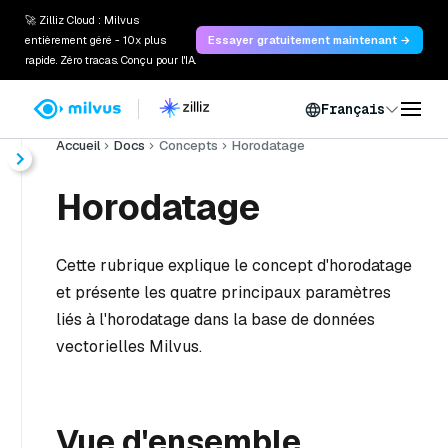
🚀 Zilliz Cloud : Milvus
entièrement géré - 10x plus
Essayer gratuitement maintenant →
rapide. Zéro tracas. Conçu pour l'IA.
Français
Accueil
Docs
Concepts
Horodatage
Horodatage
Cette rubrique explique le concept d'horodatage
et présente les quatre principaux paramètres
liés à l'horodatage dans la base de données
vectorielles Milvus.
Vue d'ensemble