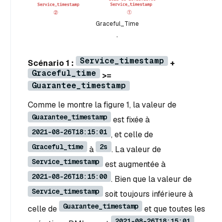
Graceful_Time
.
Service_timestamp
Scénario 1 :
+
Graceful_time
>=
Guarantee_timestamp
Comme le montre la figure 1, la valeur de
Guarantee_timestamp
est fixée à
2021-08-26T18:15:01
, et celle de
Graceful_time
2s
à
. La valeur de
Service_timestamp
est augmentée à
2021-08-26T18:15:00
. Bien que la valeur de
Service_timestamp
soit toujours inférieure à
Guarantee_timestamp
celle de
et que toutes les
2021-08-26T18:15:01