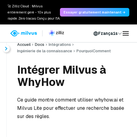
🚀 Zilliz Cloud : Milvus
entièrement géré - 10x plus
Essayer gratuitement maintenant →
rapide. Zéro tracas. Conçu pour l'IA.
Français
Accueil
Docs
Intégrations
Ingénierie de la connaissance
PourquoiComment
Intégrer Milvus à
WhyHow
Ce guide montre comment utiliser whyhow.ai et
Milvus Lite pour effectuer une recherche basée
sur des règles.