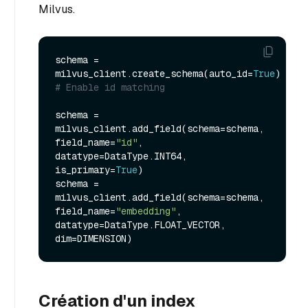
Milvus.
schema = 
milvus_client.create_schema(auto_id=
True
) 
# Enable id matching
schema = 
milvus_client.add_field(schema=schema, 
field_name=
"id"
, 
datatype=DataType.INT64, 
is_primary=
True
)

schema = 
milvus_client.add_field(schema=schema, 
field_name=
"embedding"
, 
datatype=DataType.FLOAT_VECTOR, 
Création d'un index