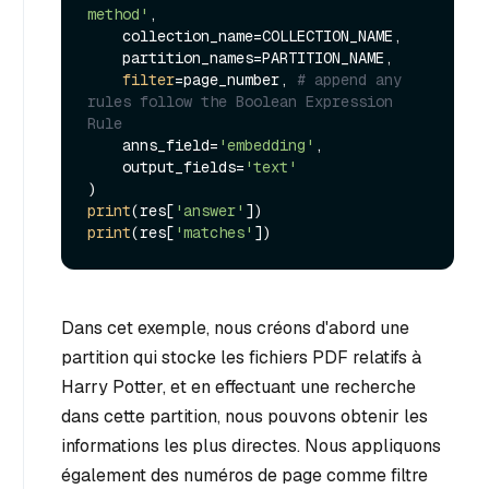
method'
,

    collection_name=COLLECTION_NAME,

    partition_names=PARTITION_NAME,

filter
=page_number, 
# append any 
rules follow the Boolean Expression 
Rule
    anns_field=
'embedding'
,

    output_fields=
'text'
print
(res[
'answer'
print
(res[
'matches'
Dans cet exemple, nous créons d'abord une
partition qui stocke les fichiers PDF relatifs à
Harry Potter, et en effectuant une recherche
dans cette partition, nous pouvons obtenir les
informations les plus directes. Nous appliquons
également des numéros de page comme filtre