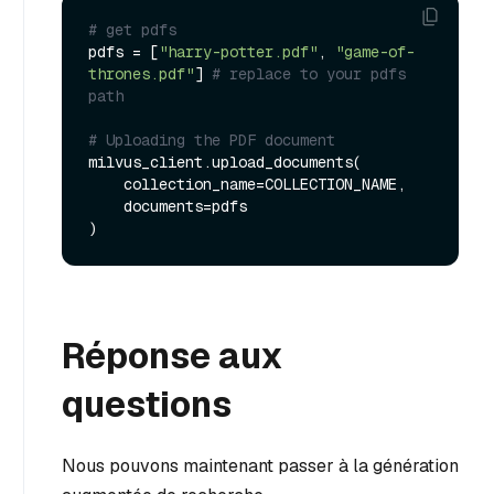
# get pdfs
pdfs = [
"harry-potter.pdf"
, 
"game-of-
thrones.pdf"
] 
# replace to your pdfs 
path
# Uploading the PDF document
milvus_client.upload_documents(

    collection_name=COLLECTION_NAME,

    documents=pdfs

Réponse aux
questions
Nous pouvons maintenant passer à la génération