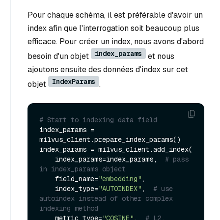
Pour chaque schéma, il est préférable d'avoir un
index afin que l'interrogation soit beaucoup plus
efficace. Pour créer un index, nous avons d'abord
index_params
besoin d'un objet
et nous
ajoutons ensuite des données d'index sur cet
IndexParams
objet
.
# Start to indexing data field
index_params = 
milvus_client.prepare_index_params()

index_params = milvus_client.add_index(

    index_params=index_params,  
# pass 
in index_params object
    field_name=
"embedding"
,

    index_type=
"AUTOINDEX"
,  
# use 
autoindex instead of other complex 
indexing method
    metric_type=
"COSINE"
,  
# L2, 