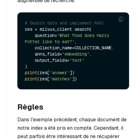
augmentée de recherche.
# Search data and implement RAG!
res = milvus_client.search(

    question=
'What food does Harry 
Potter like to eat?'
,

    collection_name=COLLECTION_NAME,

    anns_field=
'embedding'
,

    output_fields=
'text'
print
(res[
'answer'
print
(res[
'matches'
Règles
Dans l'exemple précédent, chaque document de
notre index a été pris en compte. Cependant, il
peut parfois être intéressant de ne récupérer