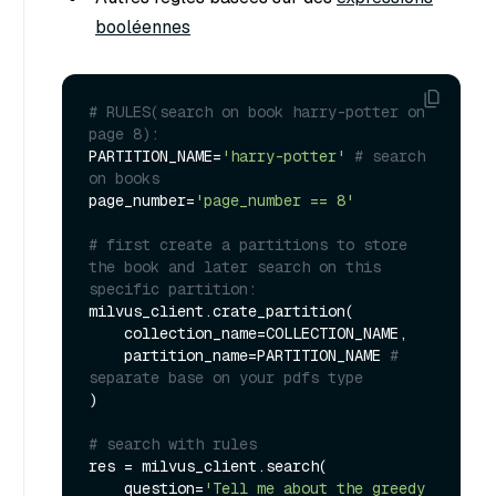
booléennes
# RULES(search on book harry-potter on 
page 8):
PARTITION_NAME=
'harry-potter'
# search 
on books
page_number=
'page_number == 8'
# first create a partitions to store 
the book and later search on this 
specific partition:
milvus_client.crate_partition(

    collection_name=COLLECTION_NAME,

    partition_name=PARTITION_NAME 
# 
separate base on your pdfs type
)

# search with rules
res = milvus_client.search(

    question=
'Tell me about the greedy 