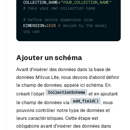
COLLECTION_NAME=
"YOUR_COLLECTION_NAME"
# take your own collection name
# Define vector dimension size
DIMENSION=
1536
# decide by the model 
you use
Ajouter un schéma
Avant d'insérer des données dans la base de
données Milvus Lite, nous devons d'abord définir
le champ de données, appelé ici schéma. En
CollectionSchema
créant l'objet
et en ajoutant
add_field()
le champ de données via
, nous
pouvons contrôler notre type de données et
leurs caractéristiques. Cette étape est
obligatoire avant d'insérer des données dans