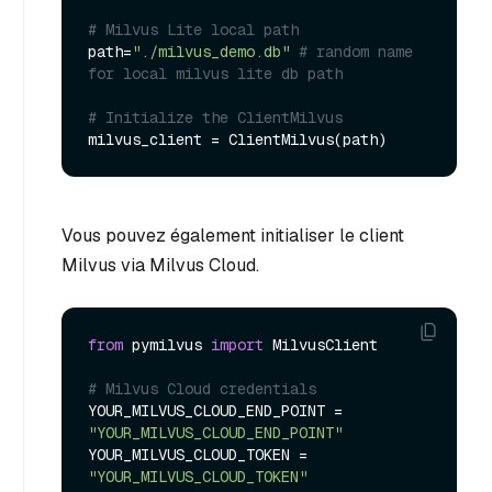
# Milvus Lite local path
path=
"./milvus_demo.db"
# random name 
for local milvus lite db path
# Initialize the ClientMilvus
Vous pouvez également initialiser le client
Milvus via Milvus Cloud.
from
 pymilvus 
import
 MilvusClient

# Milvus Cloud credentials
YOUR_MILVUS_CLOUD_END_POINT = 
"YOUR_MILVUS_CLOUD_END_POINT"
YOUR_MILVUS_CLOUD_TOKEN = 
"YOUR_MILVUS_CLOUD_TOKEN"