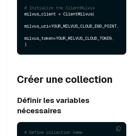
# Initialize the ClientMilvus
milvus_client = ClientMilvus(

milvus_uri=YOUR_MILVUS_CLOUD_END_POINT, 

milvus_token=YOUR_MILVUS_CLOUD_TOKEN,

Créer une collection
Définir les variables
nécessaires
# Define collection name