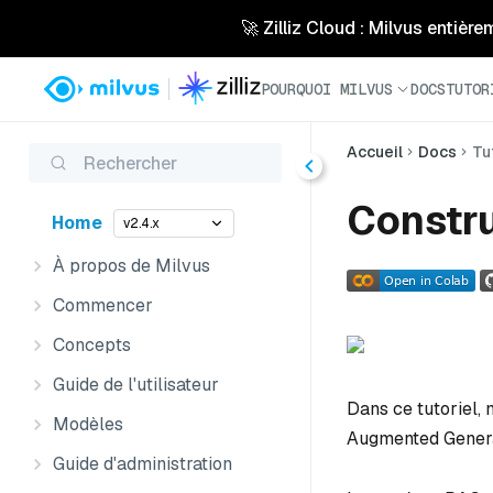
🚀 Zilliz Cloud : Milvus entière
POURQUOI MILVUS
DOCS
TUTOR
Accueil
Docs
Tu
Rechercher
Constru
Home
v2.4.x
À propos de Milvus
Commencer
Concepts
Guide de l'utilisateur
Dans ce tutoriel,
Modèles
Augmented Genera
Guide d'administration