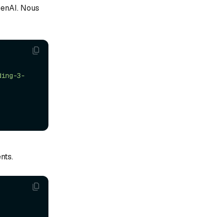
penAI. Nous
ding-3-
nts.