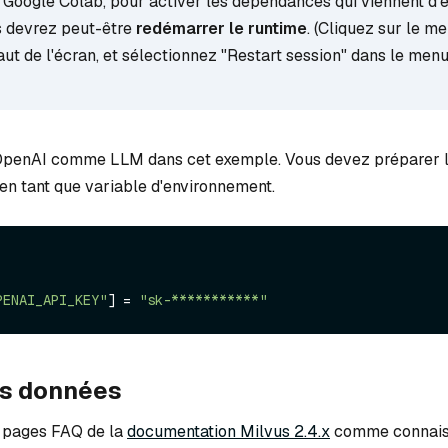
z Google Colab, pour activer les dépendances qui viennent d'ê
us devrez peut-être
redémarrer le runtime
. (Cliquez sur le m
ut de l'écran, et sélectionnez "Restart session" dans le men
tryoshka
 OpenAI comme LLM dans cet exemple. Vous devez préparer 
en tant que variable d'environnement.
PENAI_API_KEY"
] = 
"sk-***********"
es données
s pages FAQ de la
documentation Milvus 2.4.x
comme connais