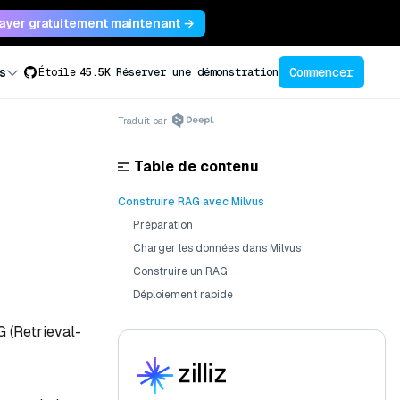
ayer gratuitement maintenant →
Commencer
s
Étoile
45.5K
Réserver une démonstration
Traduit par
Table de contenu
Construire RAG avec Milvus
Préparation
Charger les données dans Milvus
Construire un RAG
Déploiement rapide
G (Retrieval-