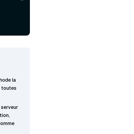
thode la
 toutes
 serveur
tion,
 comme