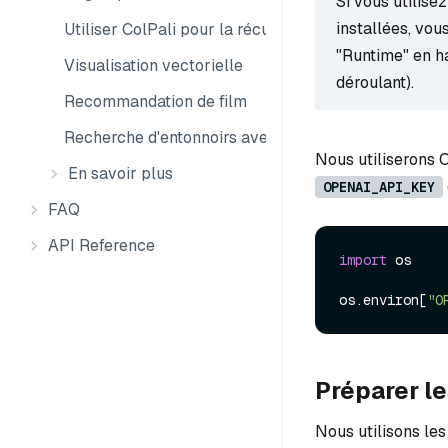
Si vous utilise
installées, vo
Utiliser ColPali pour la récupération multimodale
"Runtime" en ha
Visualisation vectorielle
déroulant).
Recommandation de film
Recherche d'entonnoirs avec les emboîtements Ma
Nous utiliserons
En savoir plus
OPENAI_API_KEY
FAQ
API Reference
import
 os

os.
environ
[
"O
Préparer l
Nous utilisons le