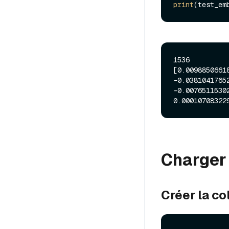
print
(test_em
1536

[0.0098850661
-0.0381041765
-0.0076511530
Charger 
Créer la co