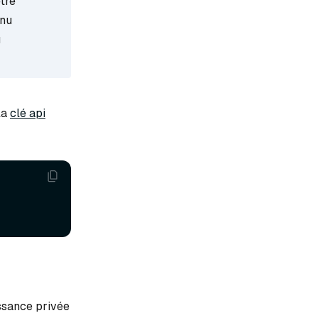
tre
enu
u
la
clé api
sance privée