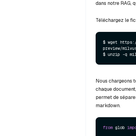
dans notre RAG, q
Téléchargez le fi
$ wget https:
preview/milvu
$ unzip -q mi
Nous chargeons to
chaque document, n
permet de séparer
markdown.
from
 glob 
imp