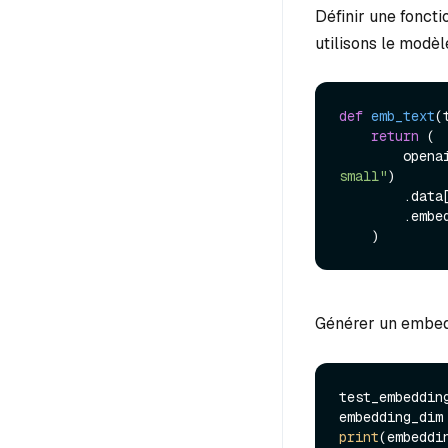
Définir une fonct
utilisons le modè
def
emb_text
(
return
 (

       
small"
)

        .data
        .embedding

Générer un embedd
test_embeddin
embedding_dim
print