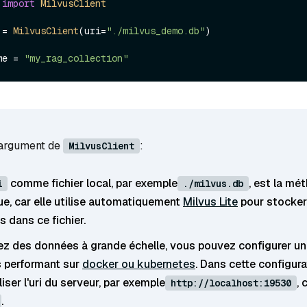
 
import
MilvusClient
 = 
MilvusClient
(uri=
"./milvus_demo.db"
)

me = 
"my_rag_collection"
argument de
:
MilvusClient
comme fichier local, par exemple
, est la mé
i
./milvus.db
ue, car elle utilise automatiquement
Milvus Lite
pour stocker
 dans ce fichier.
ez des données à grande échelle, vous pouvez configurer un
s performant sur
docker ou kubernetes
. Dans cette configura
iliser l'uri du serveur, par exemple
,
http://localhost:19530
.