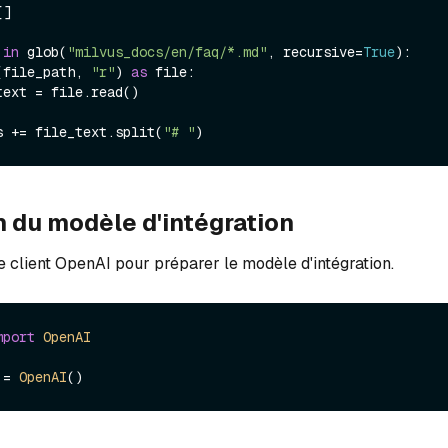
]

 
in
 glob(
"milvus_docs/en/faq/*.md"
, recursive=
True
):

(file_path, 
"r"
) 
as
 file:

ines += file_text.split(
"# "
n du modèle d'intégration
le client OpenAI pour préparer le modèle d'intégration.
mport
OpenAI
 = 
OpenAI