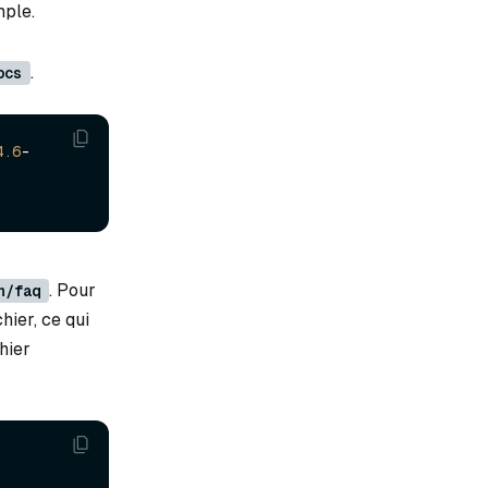
mple.
.
ocs
4
.6
-
. Pour
n/faq
hier, ce qui
hier