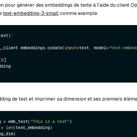
ion pour générer des embeddings de texte à l'aide du client O
le
text-embedding-3-small
comme exemple.
text
):

 openai_client.embeddings.create(
input
=text, model=
"text-embed
[
0
]

ing de test et imprimer sa dimension et ses premiers éléme
g = emb_text(
"This is a test"
)

 = 
len