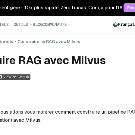
ment géré - 10x plus rapide. Zéro tracas. Conçu pour l'IA.
Ess
IELS
OUTILS
BLOG
COMMUNAUTÉ
Françai
toriels
Construire un RAG avec Milvus
ire RAG avec Milvus
 nous allons vous montrer comment construire un pipeline RA
tion) avec Milvus.