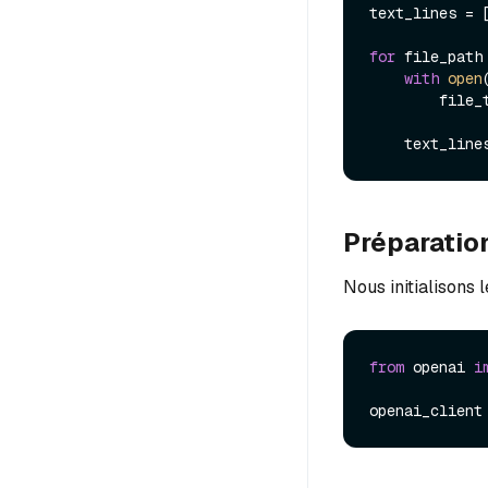
text_lines = [
for
 file_path
with
open
        file_text = file.read()

    text_l
Préparatio
Nous initialisons 
from
 openai 
i
openai_client