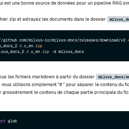
ui est une bonne source de données pour un pipeline RAG si
chier zip et extrayez les documents dans le dossier
milvus_d
//github.com/milvus-io/milvus-docs/releases/download/v2
.
s_docs_2
.4
.x_en.
zip
lvus_docs_2
.4
.x_en.
zip
us les fichiers markdown à partir du dossier
milvus_docs/e
ous utilisons simplement "# " pour séparer le contenu du fic
 grossièrement le contenu de chaque partie principale du fic
ort
 glob
