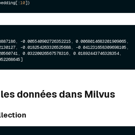
bedding[:
10
8887186, -0.005540902726352215, 0.0068014683201909065, 
2130127, -0.018254263326525688, -0.041231658309698105, 
20560741, 0.03220026567578316, 0.01892443746328354, 
les données dans Milvus
llection