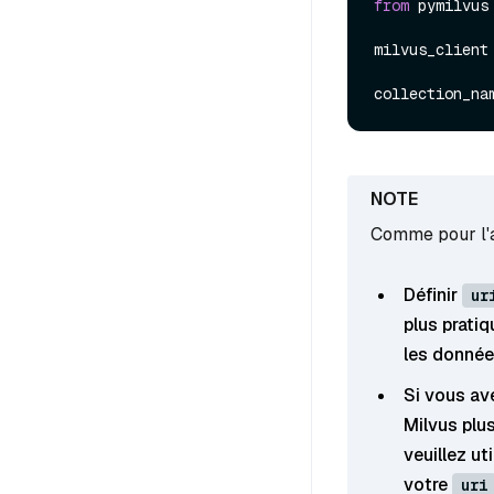
from
 pymilvus
milvus_client
collection_na
Comme pour l'
Définir
ur
plus pratiq
les données
Si vous av
Milvus plu
veuillez ut
votre
uri