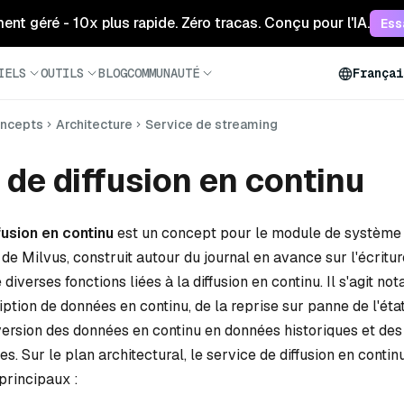
ment géré - 10x plus rapide. Zéro tracas. Conçu pour l'IA.
Ess
IELS
OUTILS
BLOG
COMMUNAUTÉ
Françai
ncepts
Architecture
Service de streaming
 de diffusion en continu
fusion en continu
est un concept pour le module de système d
 de Milvus, construit autour du journal en avance sur l'écritu
diverses fonctions liées à la diffusion en continu. Il s'agit n
iption de données en continu, de la reprise sur panne de l'état
version des données en continu en données historiques et des
s. Sur le plan architectural, le service de diffusion en cont
principaux :