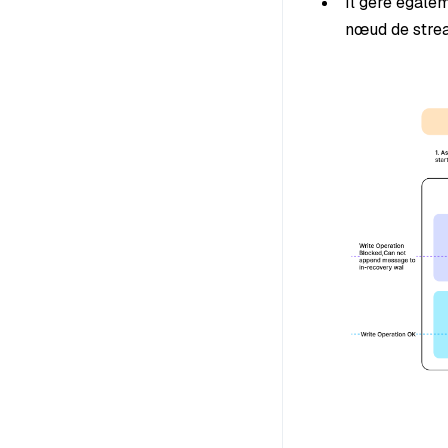
Il gère égale
nœud de stre