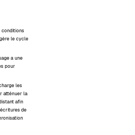
s conditions
gère le cycle
sage a une
es pour
charge les
r atténuer la
istant afin
 écritures de
hronisation