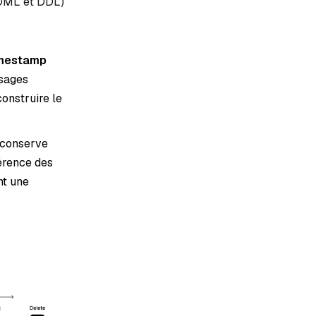
e DML et DDL)
mestamp
ssages
onstruire le
t conserve
hérence des
nt une