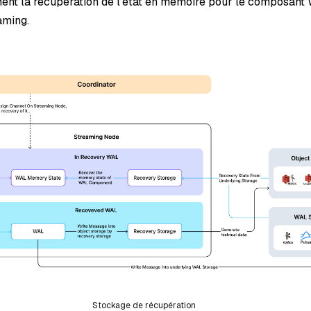
ment la récupération de l'état en mémoire pour le composant 
aming.
Stockage de récupération