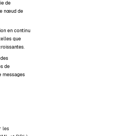
ie de
 le nœud de
sion en continu
telles que
croissantes.
 des
es de
 de messages
r les