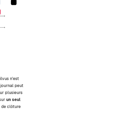
lvus n'est
 journal peut
ur plusieurs
 sur
un seul
e de clôture