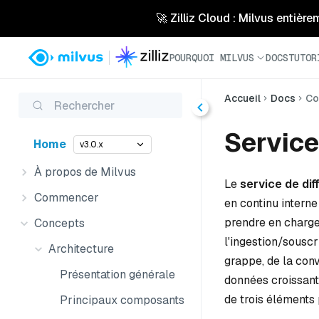
🚀 Zilliz Cloud : Milvus entière
POURQUOI MILVUS
DOCS
TUTOR
Accueil
Docs
Co
Rechercher
Service
Home
v3.0.x
À propos de Milvus
Le
service de dif
Commencer
en continu interne
prendre en charge 
Concepts
l'ingestion/souscr
Architecture
grappe, de la con
Présentation générale
données croissante
de trois éléments 
Principaux composants