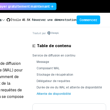
ayer gratuitement maintenant →
Commencer
s
Étoile
45.5K
Réserver une démonstration
Traduit par
Table de contenu
Service de diffusion en continu
Message
e diffusion
Composant WAL
re (WAL) pour
Stockage de récupération
otamment de
Délégateur de requêtes
 de la
Durée de vie du WAL et attente de disponibilité
 requêtes de
Attente de disponibilité
inu se compose