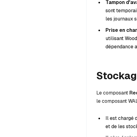
Tampon d'ava
sont temporai
les journaux 
Prise en cha
utilisant Woo
dépendance a
Stockag
Le composant
Re
le composant WAL
Il est chargé
et de les stoc