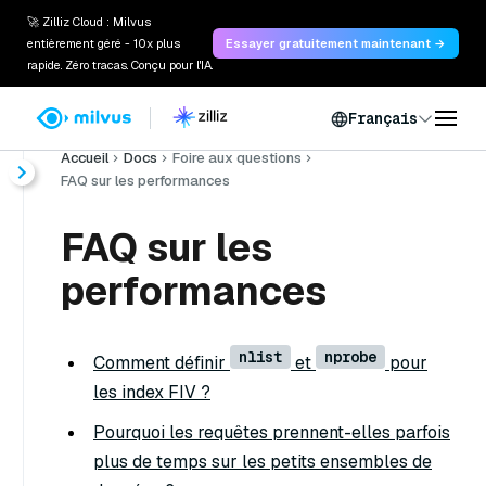
🚀 Zilliz Cloud : Milvus
entièrement géré - 10x plus
Essayer gratuitement maintenant →
rapide. Zéro tracas. Conçu pour l'IA.
Français
Accueil
Docs
Foire aux questions
FAQ sur les performances
FAQ sur les
performances
nlist
nprobe
Comment définir
et
pour
les index FIV ?
Pourquoi les requêtes prennent-elles parfois
plus de temps sur les petits ensembles de