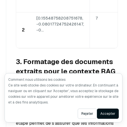
Y
[0.15548758208751678,
7
N
-0.08017724752426147,
Y
2
-0...
N
Y
3. Formatage des documents
extraits pour le contexte RAG
Comment nous utilisons les cookies
Ce site web stocke des cookies sur votre ordinateur. En continuant à
naviguer ou en cliquant sur 'Accepter', vous acceptez le stockage de
Après avoir extrait les documents pertinents,
cookies sur votre appareil pour améliorer votre expérience sur le site
nous devons formater les données dans un
et à des fins analytiques.
contexte structuré qui peut être utilisé
Ask AI
Rejeter
Accepter
efficacement dans les applications en aval. Cette
étape permet de s'assurer que les informations