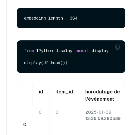
from
 IPython.display 
import
 display

id
item_id
horodatage de
l'événement
0
0
2025-01-09
13:36:59.280589
Y
0