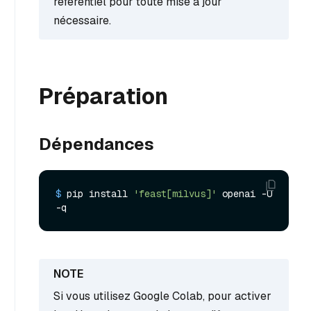
référentiel pour toute mise à jour
nécessaire.
Préparation
Dépendances
$ 
pip install 
'feast[milvus]'
 openai -U 
-q
Si vous utilisez Google Colab, pour activer