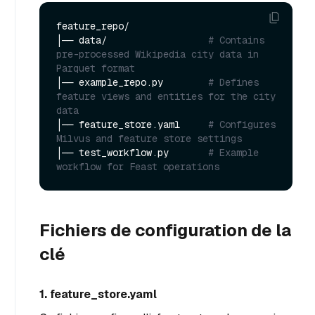
feature_repo/

│── data/                  
# Contains 
pre-processed Wikipedia city data in 
Parquet format
│── example_repo.py        
# Defines 
feature views and entities for the city 
data
│── feature_store.yaml     
# Configures 
Milvus and feature store settings
│── test_workflow.py       
# Example 
workflow for Feast operations
Fichiers de configuration de la
clé
1. feature_store.yaml