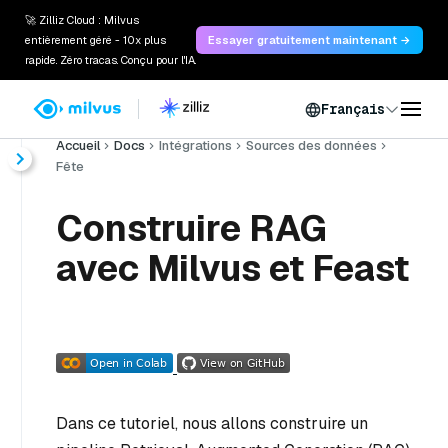
🚀 Zilliz Cloud : Milvus
entièrement géré - 10x plus
Essayer gratuitement maintenant →
rapide. Zéro tracas. Conçu pour l'IA.
Français
Accueil
Docs
Intégrations
Sources des données
Fête
Construire RAG
avec Milvus et Feast
Dans ce tutoriel, nous allons construire un