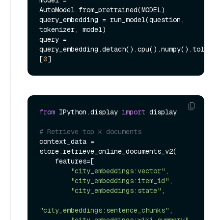
AutoModel.from_pretrained(MODEL)

query_embedding = run_model(question, 
tokenizer, model)

query = 
query_embedding.detach().cpu().numpy().tolist(
[
0
from
 IPython.display 
import
 display

# Retrieve top k documents
context_data = 
store.retrieve_online_documents_v2(

    features=[

"city_embeddings:vector"
,

"city_embeddings:item_id"
,

"city_embeddings:state"
,

"city_embeddings:sentence_chunks"
,

"city_embeddings:wiki_summary"
,
