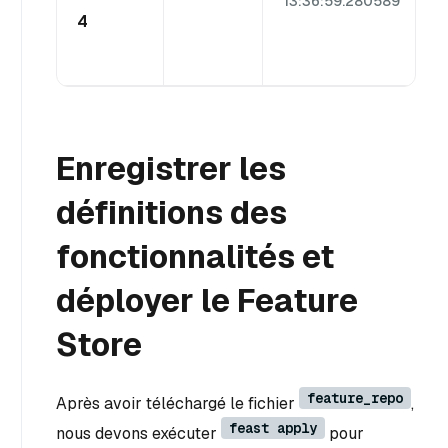
13:36:59.280589
Y
4
Enregistrer les
définitions des
fonctionnalités et
déployer le Feature
Store
feature_repo
Après avoir téléchargé le fichier
,
feast apply
nous devons exécuter
pour