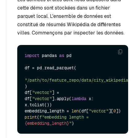
cette démo sont stockées dans un fichier
parquet local. L'ensemble de données est
constitué de résumés Wikipédia de différentes
villes. Commençons par inspecter les données.
import
 pandas 
as
 pd

df = pd.read_parquet(

"/path/to/feature_repo/data/city_wikipedia_sum
)

df[
"vector"
] = 
df[
"vector"
].apply(
lambda
 x: 
x.tolist())

embedding_length = 
len
(df[
"vector"
][
0
print
(
f"embedding length = 
{embedding_length}
"