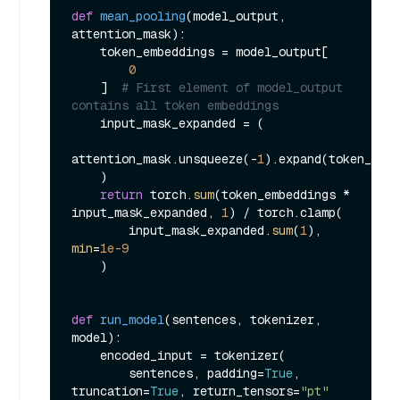
def
mean_pooling
(
model_output, 
attention_mask
):

    token_embeddings = model_output[

0
    ]  
# First element of model_output 
contains all token embeddings
    input_mask_expanded = (

attention_mask.unsqueeze(-
1
).expand(token_embe
    )

return
 torch.
sum
(token_embeddings * 
input_mask_expanded, 
1
) / torch.clamp(

        input_mask_expanded.
sum
(
1
), 
min
=
1e-9
    )

def
run_model
(
sentences, tokenizer, 
model
):

    encoded_input = tokenizer(

        sentences, padding=
True
, 
truncation=
True
, return_tensors=
"pt"