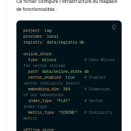
Ce fichier configure l'infrastructure du magasin
de fonctionnalités :
project:
rag
provider:
local
registry:
data/registry.db
online_store:
type:
milvus
# Uses Milvus 
for vector storage
path:
data/online_store.db
vector_enabled:
true
# Enables 
vector similarity search
embedding_dim:
384
# Dimension 
of our embeddings
index_type:
"FLAT"
# Vector 
index type
metric_type:
"COSINE"
# Similarity 
metric
offline_store: