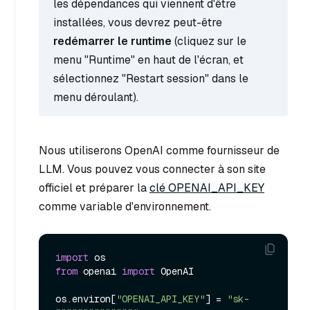
les dépendances qui viennent d'être
installées, vous devrez peut-être
redémarrer le runtime
(cliquez sur le
menu "Runtime" en haut de l'écran, et
sélectionnez "Restart session" dans le
menu déroulant).
Nous utiliserons OpenAI comme fournisseur de
LLM. Vous pouvez vous connecter à son site
officiel et préparer la
clé OPENAI_API_KEY
comme variable d'environnement.
import
from
 openai 
import
 OpenAI

os.environ[
"OPENAI_API_KEY"
] = 
"sk-