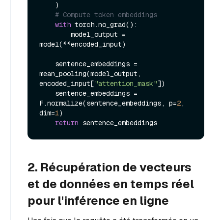
    )

# Compute token embeddings
with
 torch.no_grad():

        model_output = 
model(**encoded_input)

    sentence_embeddings = 
mean_pooling(model_output, 
encoded_input[
"attention_mask"
])

    sentence_embeddings = 
F.normalize(sentence_embeddings, p=
2
, 
dim=
1
)

return
2. Récupération de vecteurs
et de données en temps réel
pour l'inférence en ligne