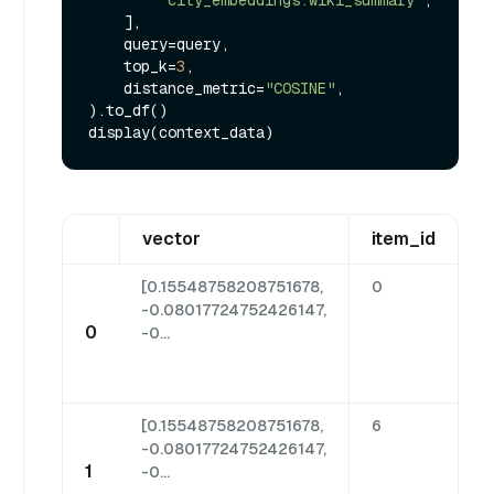
    ],

    query=query,

    top_k=
3
,

    distance_metric=
"COSINE"
,

).to_df()

vector
item_id
é
[0.15548758208751678,
0
N
-0.08017724752426147,
Y
0
-0...
N
Y
[0.15548758208751678,
6
N
-0.08017724752426147,
Y
1
-0...
N