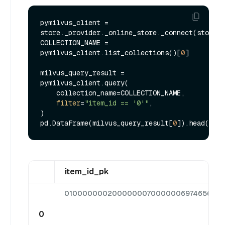
pymilvus_client = 
store._provider._online_store._connect(store.c
COLLECTION_NAME = 
pymilvus_client.list_collections()[
0
]

milvus_query_result = 
pymilvus_client.query(

    collection_name=COLLECTION_NAME,

filter
=
"item_id == '0'"
,

)

pd.DataFrame(milvus_query_result[
0
item_id_pk
0100000002000000070000006974656d5f6
0