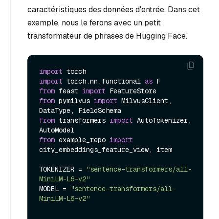
caractéristiques des données d'entrée. Dans cet
exemple, nous le ferons avec un petit
transformateur de phrases de Hugging Face.
import
import
 torch.nn.functional 
as
from
 feast 
import
from
 pymilvus 
import
 MilvusClient, 
from
 transformers 
import
 AutoTokenizer, 
from
 example_repo 
import
city_embeddings_feature_view, item

TOKENIZER = 
"sentence-transformers/all-
MiniLM-L6-v2"
MODEL = 
"sentence-transformers/all-
MiniLM-L6-v2"