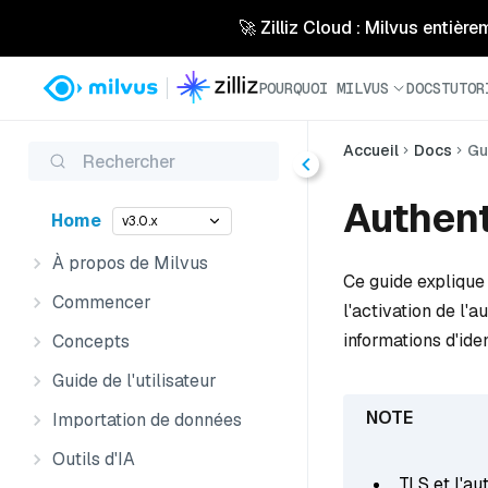
🚀 Zilliz Cloud : Milvus entière
POURQUOI MILVUS
DOCS
TUTOR
Accueil
Docs
Gu
Rechercher
Authent
Home
v3.0.x
À propos de Milvus
Ce guide explique 
Commencer
l'activation de l'a
informations d'ident
Concepts
Guide de l'utilisateur
Importation de données
Outils d'IA
TLS et l'au