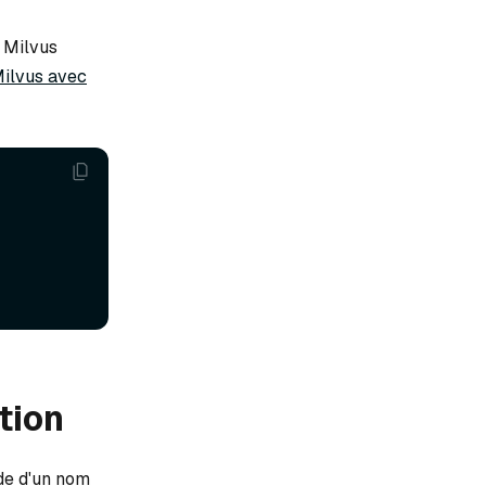
n Milvus
Milvus avec
tion
ide d'un nom