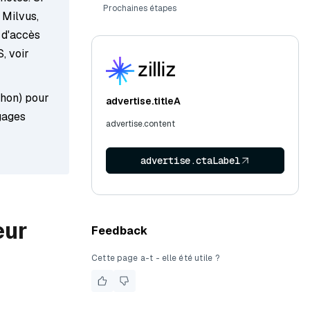
Prochaines étapes
 Milvus,
 d'accès
S, voir
hon) pour
advertise.titleA
gages
advertise.content
advertise.ctaLabel
eur
Feedback
Cette page a-t - elle été utile ?