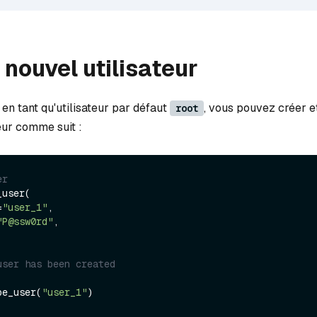
 nouvel utilisateur
en tant qu'utilisateur par défaut
, vous pouvez créer et
root
eur comme suit :
er
user(

=
"user_1"
,

"P@ssw0rd"
,

user has been created
be_user(
"user_1"
)
