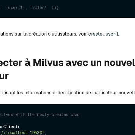
': 'user_1', 'roles': ()}
tions sur la création d'utilisateurs, voir
create_user()
.
cter à Milvus avec un nouvel
eur
ilisant les informations d'identification de l'utilisateur nouve
milvus with the newly created user
sClient(

://localhost:19530"
,
