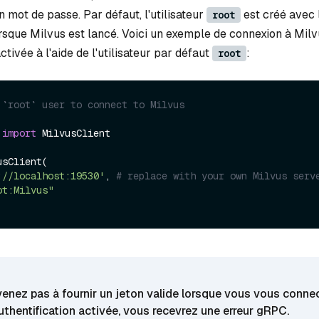
un mot de passe. Par défaut, l'utilisateur
est créé avec 
root
rsque Milvus est lancé. Voici un exemple de connexion à Mil
activée à l'aide de l'utilisateur par défaut
:
root
 `root` user to connect to Milvus
 
import
 MilvusClient

sClient(

://localhost:19530'
, 
# replace with your own Milvus serv
ot:Milvus"
venez pas à fournir un jeton valide lorsque vous vous conne
uthentification activée, vous recevrez une erreur gRPC.