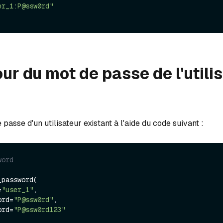
er_1:P@ssw0rd"
our du mot de passe de l'utili
 passe d'un utilisateur existant à l'aide du code suivant :
word
password(

=
"user_1"
,

word=
"P@ssw0rd"
,

word=
"P@ssw0rd123"