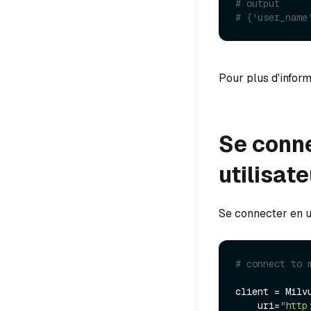
# output
# {'user_name
Pour plus d'informa
Se conne
utilisat
Se connecter en ut
# connect to 
client = Milvu
    uri=
"http