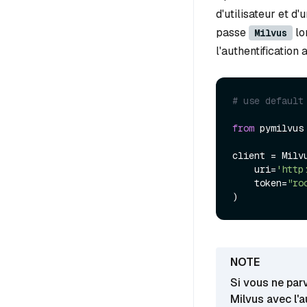
d'utilisateur et d'
passe
lo
Milvus
l'authentification 
# use default
from
 pymilvus
client = Milvu
    uri=
'http
    token=
"ro
Si vous ne par
Milvus avec l'a