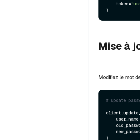
    token=
"us
Mise à j
Modifiez le mot de
# update pass
client.update_
    user_name
    old_pass
    new_pass