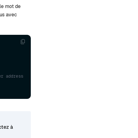
le mot de
vus avec
er address
ctez à