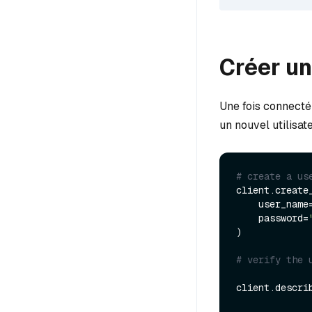
Créer un
Une fois connecté 
un nouvel utilisat
# create a us
client.create_
    user_name
    password=
)

# verify the 
client.descri