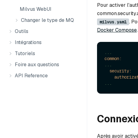
Pour activer l'aut
Milvus WebUI
common.security.a
Changer le type de MQ
. Po
milvus.yaml
Docker Compose
.
Outils
Intégrations
...
Tutoriels
common:
Foire aux questions
...
security:
API Reference
authoriza
...
Connexio
Après avoir activé