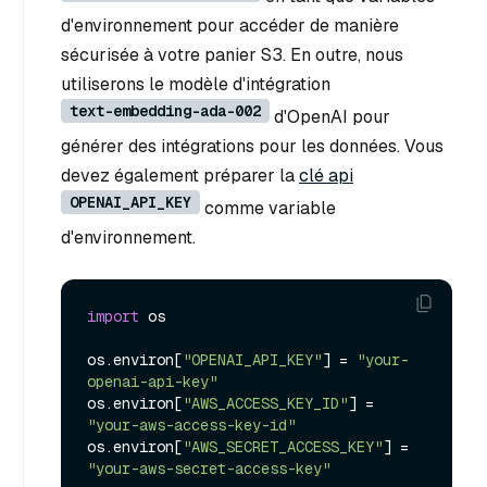
d'environnement pour accéder de manière
sécurisée à votre panier S3. En outre, nous
utiliserons le modèle d'intégration
text-embedding-ada-002
d'OpenAI pour
générer des intégrations pour les données. Vous
devez également préparer la
clé api
OPENAI_API_KEY
comme variable
d'environnement.
import
 os

os.environ[
"OPENAI_API_KEY"
] = 
"your-
openai-api-key"
os.environ[
"AWS_ACCESS_KEY_ID"
] = 
"your-aws-access-key-id"
os.environ[
"AWS_SECRET_ACCESS_KEY"
] = 
"your-aws-secret-access-key"