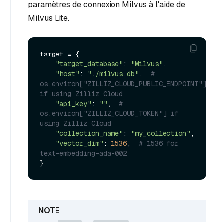
paramètres de connexion Milvus à l'aide de
Milvus Lite.
target = {

"target_database"
: 
"Milvus"
,

"host"
: 
"./milvus.db"
,  
# 
os.environ["ZILLIZ_CLOUD_PUBLIC_ENDPOINT"] 
if using Zilliz Cloud
"api_key"
: 
""
,  
# 
os.environ["ZILLIZ_CLOUD_TOKEN"] if 
using Zilliz Cloud
"collection_name"
: 
"my_collection"
,

"vector_dim"
: 
1536
,  
# 1536 for 
text-embedding-ada-002