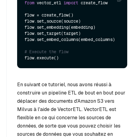
from
 vector_etl 
import
 create_flow

flow = create_flow()

flow.set_source(source)

flow.set_embedding(embedding)

flow.set_target(target)

flow.set_embed_columns(embed_columns)

# Execute the flow
En suivant ce tutoriel, nous avons réussi à
construire un pipeline ETL de bout en bout pour
déplacer des documents d'Amazon S3 vers
Milvus à l'aide de VectorETL. VectorETL est
flexible en ce qui concerne les sources de
données, de sorte que vous pouvez choisir les
sources de données que vous souhaitez en