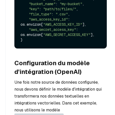
"bucket_name"
: 
"my-bucket"
,

"key"
: 
"path/to/files/"
,

"file_type"
: 
".csv"
,

"aws_access_key_id"
: 
os.environ[
"AWS_ACCESS_KEY_ID"
],

"aws_secret_access_key"
: 
os.environ[
"AWS_SECRET_ACCESS_KEY"
],

Configuration du modèle
d'intégration (OpenAI)
Une fois notre source de données configurée,
nous devons définir le modèle d'intégration qui
transformera nos données textuelles en
intégrations vectorielles. Dans cet exemple,
nous utilisons le modèle