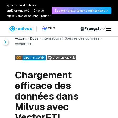
🚀 Zilliz Cloud : Milvus
entièrement géré - 10x plus
Essayer gratuitement maintenant →
rapide. Zéro tracas. Conçu pour l'IA.
Français
Accueil
Docs
Intégrations
Sources des données
VectorETL
Chargement
efficace des
données dans
Milvus avec
VectorETL