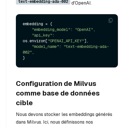
text-embedding-ada-002
d'OpenAI.
embedding = {

"embedding_model"
: 
"OpenAI"
,

"api_key"
: 
os.environ[
"OPENAI_API_KEY"
],

"model_name"
: 
"text-embedding-ada-
002"
,

Configuration de Milvus
comme base de données
cible
Nous devons stocker les embeddings générés
dans Milvus. Ici, nous définissons nos