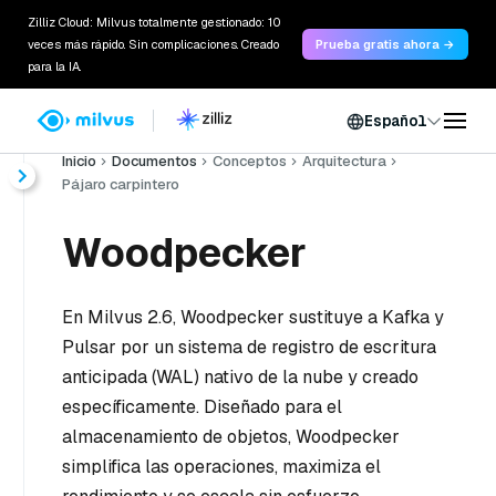
Zilliz Cloud: Milvus totalmente gestionado: 10
veces más rápido. Sin complicaciones. Creado
Prueba gratis ahora →
para la IA.
Español
Inicio
Documentos
Conceptos
Arquitectura
Pájaro carpintero
Woodpecker
En Milvus 2.6, Woodpecker sustituye a Kafka y
Pulsar por un sistema de registro de escritura
anticipada (WAL) nativo de la nube y creado
específicamente. Diseñado para el
almacenamiento de objetos, Woodpecker
simplifica las operaciones, maximiza el