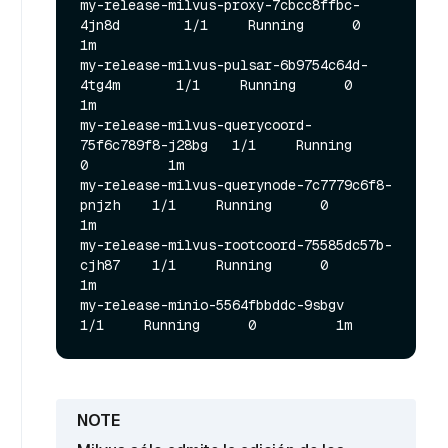
my-release-milvus-proxy-7cbcc8ffbc-
4jn8d        1/1     Running      0          
1m

my-release-milvus-pulsar-6b9754c64d-
4tg4m       1/1     Running      0          
1m

my-release-milvus-querycoord-
75f6c789f8-j28bg   1/1     Running      
0          1m

my-release-milvus-querynode-7c7779c6f8-
pnjzh    1/1     Running      0          
1m

my-release-milvus-rootcoord-75585dc57b-
cjh87    1/1     Running      0          
1m

my-release-minio-5564fbbddc-9sbgv               