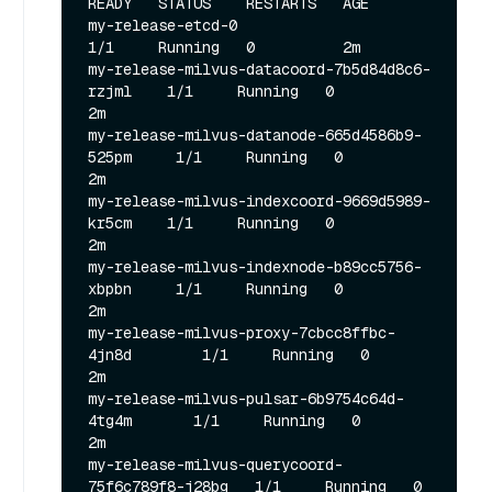
READY   STATUS    RESTARTS   AGE

my-release-etcd-0                               
1/1     Running   0          2m

my-release-milvus-datacoord-7b5d84d8c6-
rzjml    1/1     Running   0          
2m

my-release-milvus-datanode-665d4586b9-
525pm     1/1     Running   0          
2m

my-release-milvus-indexcoord-9669d5989-
kr5cm    1/1     Running   0          
2m

my-release-milvus-indexnode-b89cc5756-
xbpbn     1/1     Running   0          
2m

my-release-milvus-proxy-7cbcc8ffbc-
4jn8d        1/1     Running   0          
2m

my-release-milvus-pulsar-6b9754c64d-
4tg4m       1/1     Running   0          
2m

my-release-milvus-querycoord-
75f6c789f8-j28bg   1/1     Running   0          