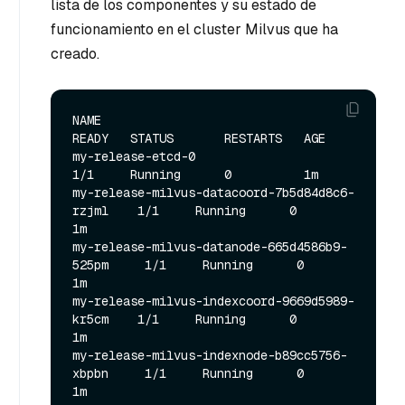
lista de los componentes y su estado de
funcionamiento en el cluster Milvus que ha
creado.
NAME                                            
READY   STATUS       RESTARTS   AGE

my-release-etcd-0                               
1/1     Running      0          1m

my-release-milvus-datacoord-7b5d84d8c6-
rzjml    1/1     Running      0          
1m

my-release-milvus-datanode-665d4586b9-
525pm     1/1     Running      0          
1m

my-release-milvus-indexcoord-9669d5989-
kr5cm    1/1     Running      0          
1m

my-release-milvus-indexnode-b89cc5756-
xbpbn     1/1     Running      0          
1m
