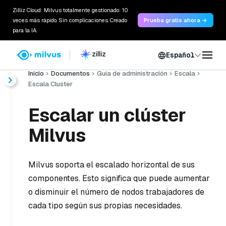
Zilliz Cloud: Milvus totalmente gestionado: 10
veces más rápido. Sin complicaciones. Creado
Prueba gratis ahora →
para la IA.
Español
Inicio
Documentos
Guía de administración
Escala
Escala Cluster
Escalar un clúster
Milvus
Milvus soporta el escalado horizontal de sus
componentes. Esto significa que puede aumentar
o disminuir el número de nodos trabajadores de
cada tipo según sus propias necesidades.