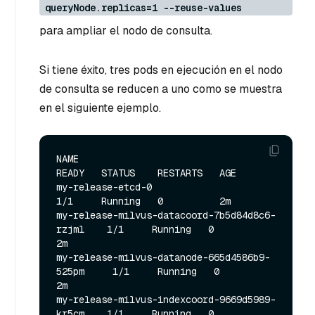
queryNode.replicas=1 --reuse-values
para ampliar el nodo de consulta.
Si tiene éxito, tres pods en ejecución en el nodo
de consulta se reducen a uno como se muestra
en el siguiente ejemplo.
NAME                                            
READY   STATUS    RESTARTS   AGE

my-release-etcd-0                               
1/1     Running   0          2m

my-release-milvus-datacoord-7b5d84d8c6-
rzjml    1/1     Running   0          
2m

my-release-milvus-datanode-665d4586b9-
525pm     1/1     Running   0          
2m

my-release-milvus-indexcoord-9669d5989-
kr5cm    1/1     Running   0          