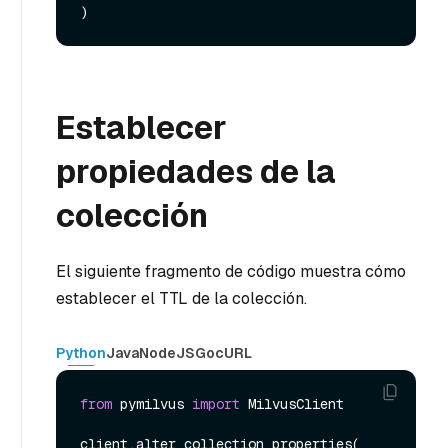
Establecer
propiedades de la
colección
El siguiente fragmento de código muestra cómo
establecer el TTL de la colección.
Python
Java
NodeJS
Go
cURL
from
 pymilvus 
import
 MilvusClient

client.alter_collection_properties(
