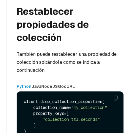
Restablecer
propiedades de
colección
También puede restablecer una propiedad de
colección soltándola como se indica a
continuación.
Python
Java
NodeJS
Go
cURL
client.drop_collection_properties(

    collection_name=
"my_collection"
,

    property_keys=[

"collection.ttl.seconds"
    ]
