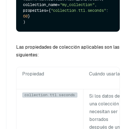
collection_name=
"my_collection"
,

properties={
"collection.ttl.seconds"
: 
60
}

Las propiedades de colección aplicables son las
siguientes:
Propiedad
Cuándo usarla
collection.ttl.seconds
Si los datos de
una colección
necesitan ser
borrados
después de un