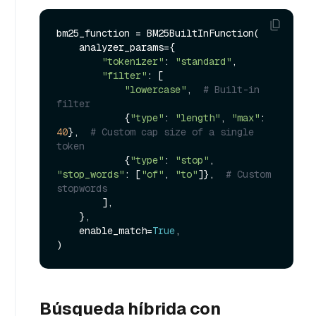
bm25_function = BM25BuiltInFunction(

    analyzer_params={

"tokenizer"
: 
"standard"
,

"filter"
: [

"lowercase"
,  
# Built-in 
filter
            {
"type"
: 
"length"
, 
"max"
: 
40
},  
# Custom cap size of a single 
token
            {
"type"
: 
"stop"
, 
"stop_words"
: [
"of"
, 
"to"
]},  
# Custom 
stopwords
        ],

    },

    enable_match=
True
,

Búsqueda híbrida con