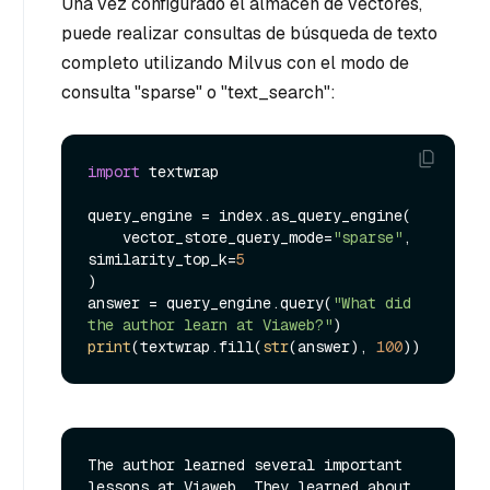
Una vez configurado el almacén de vectores,
puede realizar consultas de búsqueda de texto
completo utilizando Milvus con el modo de
consulta "sparse" o "text_search":
import
 textwrap

query_engine = index.as_query_engine(

    vector_store_query_mode=
"sparse"
, 
similarity_top_k=
5
)

answer = query_engine.query(
"What did 
the author learn at Viaweb?"
print
(textwrap.fill(
str
(answer), 
100
The author learned several important 
lessons at Viaweb. They learned about 