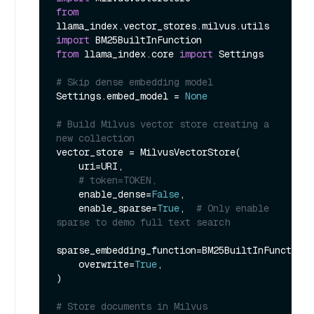
from
llama_index.vector_stores.milvus.utils 
import
from
 llama_index.core 
import
 Settings

# Skip dense embedding model
Settings.embed_model = 
None
# Build Milvus vector store creating a 
new collection
vector_store = MilvusVectorStore(

    uri=URI,

# token=TOKEN,
    enable_dense=
False
,

    enable_sparse=
True
,  
# Only enable 
sparse to demo full text search
sparse_embedding_function=BM25BuiltInFunction(
    overwrite=
True
,

)

# Store documents in Milvus