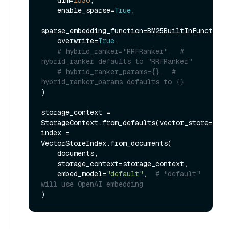
    dim=
1536
,

    enable_sparse=
True
,

sparse_embedding_function=BM25BuiltInFunction(
    overwrite=
True
,

# hybrid_ranker="RRFRanker",  # 
hybrid_ranker defaults to "RRFRanker"
# hybrid_ranker_params={},  # 
hybrid_ranker_params defaults to {}
)

storage_context = 
StorageContext.from_defaults(vector_store=vect
index = 
VectorStoreIndex.from_documents(

    documents,

    storage_context=storage_context,

    embed_model=
"default"
,  
# "default" 
will use OpenAI embedding