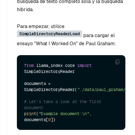
búsqueda de texto completo sola y la búsqueda
híbrida.
Para empezar, utilice
SimpleDirectoryReaderLoad
para cargar el
ensayo "What I Worked On" de Paul Graham:
from
 llama_index.core 
import
SimpleDirectoryReader

documents = 
SimpleDirectoryReader(
"./data/paul_graham/"
).l
# Let's take a look at the first 
document
print
(
"Example document:\n"
, 
documents[
0