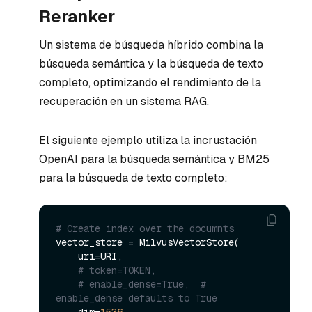
Reranker
Un sistema de búsqueda híbrido combina la
búsqueda semántica y la búsqueda de texto
completo, optimizando el rendimiento de la
recuperación en un sistema RAG.
El siguiente ejemplo utiliza la incrustación
OpenAI para la búsqueda semántica y BM25
para la búsqueda de texto completo:
# Create index over the documnts
vector_store = MilvusVectorStore(

    uri=URI,

# token=TOKEN,
# enable_dense=True,  # 
enable_dense defaults to True