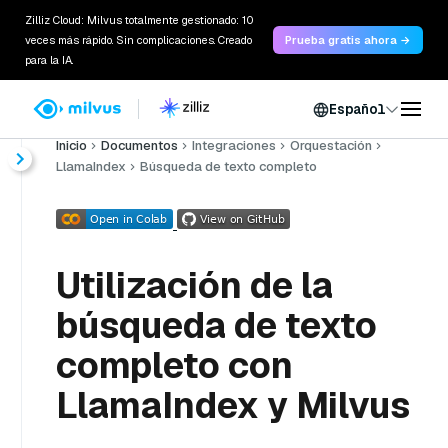
Zilliz Cloud: Milvus totalmente gestionado: 10
veces más rápido. Sin complicaciones. Creado
Prueba gratis ahora →
para la IA.
Español
Inicio
Documentos
Integraciones
Orquestación
LlamaIndex
Búsqueda de texto completo
Utilización de la
búsqueda de texto
completo con
LlamaIndex y Milvus