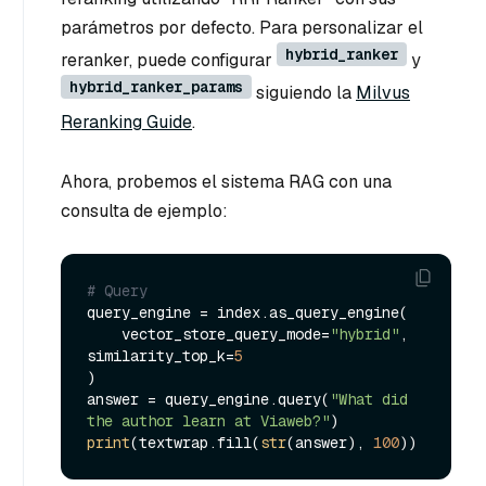
parámetros por defecto. Para personalizar el
hybrid_ranker
reranker, puede configurar
y
hybrid_ranker_params
siguiendo la
Milvus
Reranking Guide
.
Ahora, probemos el sistema RAG con una
consulta de ejemplo:
# Query
query_engine = index.as_query_engine(

    vector_store_query_mode=
"hybrid"
, 
similarity_top_k=
5
)

answer = query_engine.query(
"What did 
the author learn at Viaweb?"
print
(textwrap.fill(
str
(answer), 
100