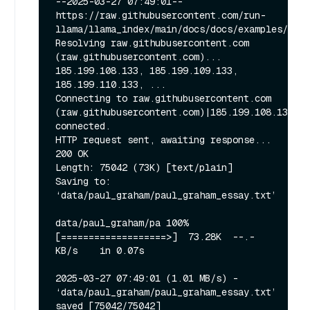
--2025-03-27 07:49:01--  
https://raw.githubusercontent.com/run-
llama/llama_index/main/docs/docs/examples/data
Resolving raw.githubusercontent.com 
(raw.githubusercontent.com)... 
185.199.108.133, 185.199.109.133, 
185.199.110.133, ...

Connecting to raw.githubusercontent.com 
(raw.githubusercontent.com)|185.199.108.133|:4
connected.

HTTP request sent, awaiting response... 
200 OK

Length: 75042 (73K) [text/plain]

Saving to: 
‘data/paul_graham/paul_graham_essay.txt’

data/paul_graham/pa 100%
[===================>]  73.28K  --.-
KB/s    in 0.07s   

2025-03-27 07:49:01 (1.01 MB/s) - 
‘data/paul_graham/paul_graham_essay.txt’ 