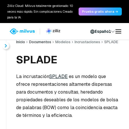
Zilliz Cloud: Milvus totalmente gestionado: 10
veces más rápido. Sin complicaciones. Creado
Prueba gratis ahora →
para la IA.
Español
Inicio
Documentos
Modelos
Incrustaciones
SPLADE
SPLADE
La incrustación
SPLADE
es un modelo que
ofrece representaciones altamente dispersas
para documentos y consultas, heredando
propiedades deseables de los modelos de bolsa
de palabras (BOW) como la coincidencia exacta
de términos y la eficiencia.