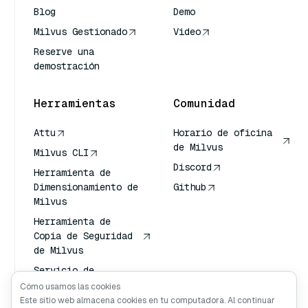
Blog
Demo
Milvus Gestionado
Video
Reserve una
demostración
Herramientas
Comunidad
Attu
Horario de oficina
de Milvus
Milvus CLI
Discord
Herramienta de
Dimensionamiento de
Github
Milvus
Herramienta de
Copia de Seguridad
de Milvus
Servicio de
Transporte de
Cómo usamos las cookies
Vectores (VTS)
Este sitio web almacena cookies en tu computadora. Al continuar