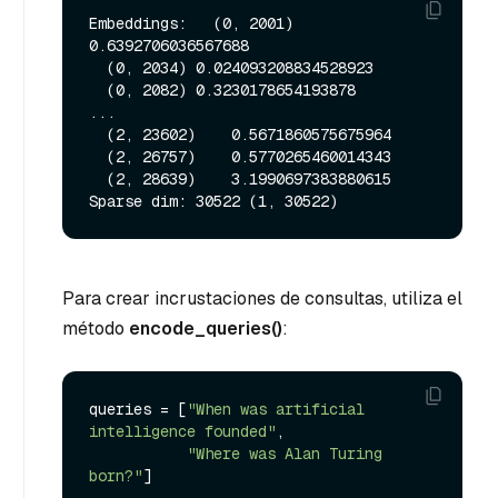
Embeddings:   (0, 2001) 
0.6392706036567688

  (0, 2034) 0.024093208834528923

  (0, 2082) 0.3230178654193878

...

  (2, 23602)    0.5671860575675964

  (2, 26757)    0.5770265460014343

  (2, 28639)    3.1990697383880615

Para crear incrustaciones de consultas, utiliza el
método
encode_queries()
:
queries = [
"When was artificial 
intelligence founded"
, 

"Where was Alan Turing 
born?"
]
