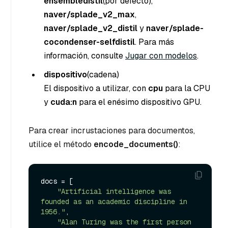
ensembledistil
(por defecto),
naver/splade_v2_max
,
naver/splade_v2_distil
y
naver/splade-
cocondenser-selfdistil
. Para más
información, consulte
Jugar con modelos
.
dispositivo
(cadena
)
El dispositivo a utilizar, con
cpu
para la CPU
y
cuda:n
para el enésimo dispositivo GPU.
Para crear incrustaciones para documentos,
utilice el método
encode_documents()
:
docs = [

"Artificial intelligence was 
founded as an academic discipline in 
1956."
,

"Alan Turing was the first person 