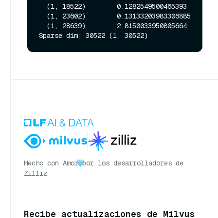
  (1, 18522)        0.1282549500465393

  (1, 23602)        0.13133203983306885

  (1, 28639)        2.8150033950805664

Hecho con Amor
por los desarrolladores de
Zilliz
Recibe actualizaciones de Milvus