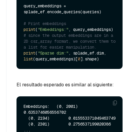
query_embeddings = 
splade_ef.encode_queries(queries)

# Print embeddings
print
(
"Embeddings:"
# since the output embeddings are in a 
2D csr_array format, we convert them to 
a list for easier manipulation.
print
(
"Sparse dim:"
, splade_ef.dim, 
list
(query_embeddings)[
0
El resultado esperado es similar al siguiente:
Embeddings:   (0, 2001)        
0.6353746056556702

  (0, 2194)        0.015553371049463749

  (0, 2301)        0.2756537199020386

...
