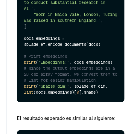
to conduct substantial research in 
AI."
,

"Born in Maida Vale, London, Turing 
was raised in southern England."
,

]

docs_embeddings = 
splade_ef.encode_documents(docs)

# Print embeddings
print
(
"Embeddings:"
# since the output embeddings are in a 
2D csr_array format, we convert them to 
a list for easier manipulation.
print
(
"Sparse dim:"
, splade_ef.dim, 
list
(docs_embeddings)[
0
El resultado esperado es similar al siguiente: