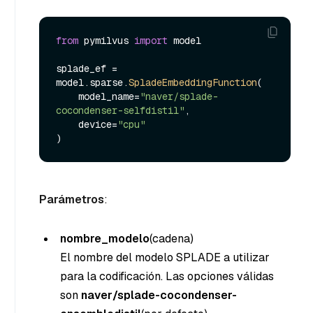
from
 pymilvus 
import
 model

splade_ef = 
model.
sparse
.
SpladeEmbeddingFunction
(

    model_name=
"naver/splade-
cocondenser-selfdistil"
, 

    device=
"cpu"
Parámetros
:
nombre_modelo
(cadena
)
El nombre del modelo SPLADE a utilizar
para la codificación. Las opciones válidas
son
naver/splade-cocondenser-