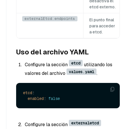
desactiva el
etcd externo.
externalEtcd.endpoints
El punto final
para acceder
a etcd.
Uso del archivo YAML
etcd
Configure la sección
utilizando los
values.yaml
valores del archivo
.
etcd
:

enabled
: 
false
externaletcd
Configure la sección