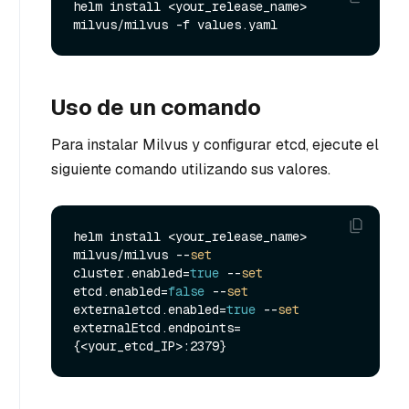
helm install <your_release_name> 
Uso de un comando
Para instalar Milvus y configurar etcd, ejecute el
siguiente comando utilizando sus valores.
helm install <your_release_name> 
milvus/milvus --
set
cluster.enabled=
true
 --
set
etcd.enabled=
false
 --
set
externaletcd.enabled=
true
 --
set
externalEtcd.endpoints=