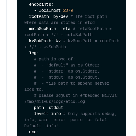
  endpoints:

    - localhost:
2379
  rootPath: by-dev 
# The root path 
where data are stored in etcd
  metaSubPath: meta 
# metaRootPath = 
rootPath + '/' + metaSubPath
  kvSubPath: kv 
# kvRootPath = rootPath 
+ '/' + kvSubPath
  log:

# path is one of:
#  - "default" as os.Stderr,
#  - "stderr" as os.Stderr,
#  - "stdout" as os.Stdout,
#  - file path to append server 
logs to.
# please adjust in embedded Milvus: 
/tmp/milvus/logs/etcd.log
    path: stdout

    level: info 
# Only supports debug, 
info, warn, error, panic, or fatal. 
Default 'info'.
  use:
