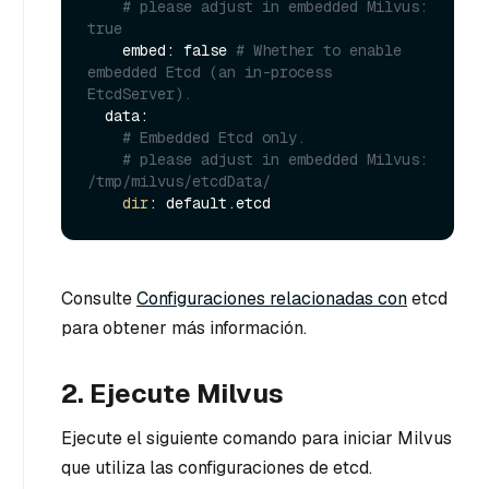
# please adjust in embedded Milvus: 
true
    embed: false 
# Whether to enable 
embedded Etcd (an in-process 
EtcdServer).
  data:

# Embedded Etcd only.
# please adjust in embedded Milvus: 
/tmp/milvus/etcdData/
dir
Consulte
Configuraciones relacionadas con
etcd
para obtener más información.
2. Ejecute Milvus
Ejecute el siguiente comando para iniciar Milvus
que utiliza las configuraciones de etcd.