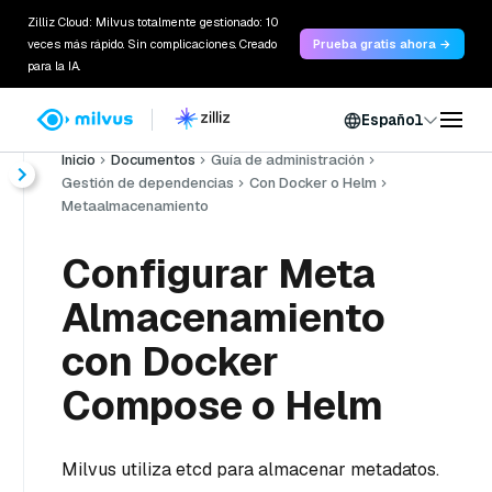
Zilliz Cloud: Milvus totalmente gestionado: 10
veces más rápido. Sin complicaciones. Creado
Prueba gratis ahora →
para la IA.
Español
Inicio
Documentos
Guía de administración
Gestión de dependencias
Con Docker o Helm
Metaalmacenamiento
Configurar Meta
Almacenamiento
con Docker
Compose o Helm
Milvus utiliza etcd para almacenar metadatos.