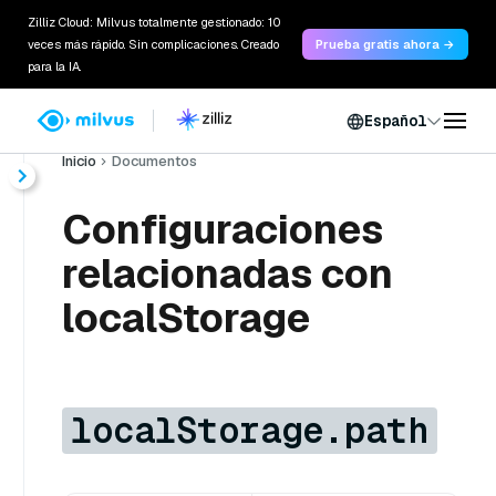
Zilliz Cloud: Milvus totalmente gestionado: 10
veces más rápido. Sin complicaciones. Creado
Prueba gratis ahora →
para la IA.
Español
Inicio
Documentos
Configuraciones
relacionadas con
localStorage
localStorage.path