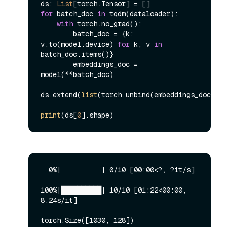
ds: 
List
for
 batch_doc 
in
 tqdm(dataloader):

with
 torch.no_grad():

        batch_doc = {k: 
v.to(model.device) 
for
 k, v 
in
batch_doc.items()}

        embeddings_doc = 
model(**batch_doc)

ds.extend(
list
(torch.unbind(embeddings_doc.to(
print
(ds[
0
  0%|          | 0/10 [00:00<?, ?it/s]

100%|██████████| 10/10 [01:22<00:00,  
8.24s/it]
