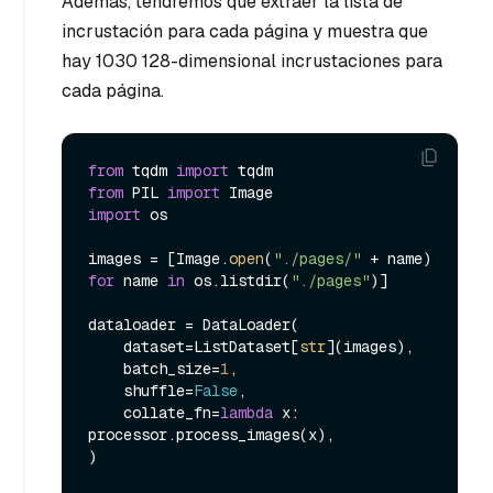
Además, tendremos que extraer la lista de
incrustación para cada página y muestra que
hay 1030 128-dimensional incrustaciones para
cada página.
from
 tqdm 
import
from
 PIL 
import
import
 os

images = [Image.
open
(
"./pages/"
 + name) 
for
 name 
in
 os.listdir(
"./pages"
)]

dataloader = DataLoader(

    dataset=ListDataset[
str
](images),

    batch_size=
1
,

    shuffle=
False
,

    collate_fn=
lambda
 x: 
processor.process_images(x),

)
