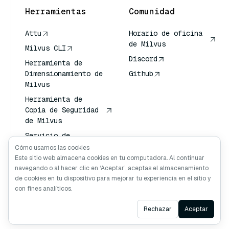
Herramientas
Comunidad
Attu
Horario de oficina
de Milvus
Milvus CLI
Discord
Herramienta de
Dimensionamiento de
Github
Milvus
Herramienta de
Copia de Seguridad
de Milvus
Servicio de
Transporte de
Cómo usamos las cookies
Vectores (VTS)
Este sitio web almacena cookies en tu computadora. Al continuar
navegando o al hacer clic en ‘Aceptar’, aceptas el almacenamiento
Buscador profundo
de cookies en tu dispositivo para mejorar tu experiencia en el sitio y
Claude Contexto
con fines analíticos.
Ask AI
Rechazar
Aceptar