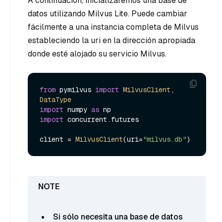
A continuación, inicializaremos una base de
datos utilizando Milvus Lite. Puede cambiar
fácilmente a una instancia completa de Milvus
estableciendo la uri en la dirección apropiada
donde esté alojado su servicio Milvus.
from
 pymilvus 
import
MilvusClient
, 
DataType
import
 numpy 
as
import
 concurrent.
futures
client = 
MilvusClient
(uri=
"milvus.db"
Si sólo necesita una base de datos