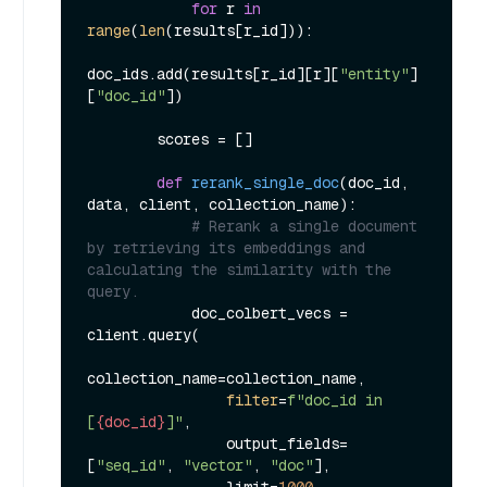
for
 r 
in
range
(
len
(results[r_id])):

doc_ids.add(results[r_id][r][
"entity"
]
[
"doc_id"
])

        scores = []

def
rerank_single_doc
(
doc_id, 
data, client, collection_name
):

# Rerank a single document 
by retrieving its embeddings and 
calculating the similarity with the 
query.
            doc_colbert_vecs = 
client.query(

collection_name=collection_name,

filter
=
f"doc_id in 
[
{doc_id}
]"
,

                output_fields=
[
"seq_id"
, 
"vector"
, 
"doc"
],
