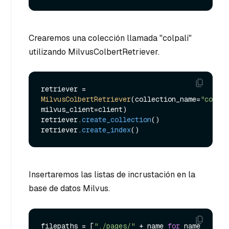
Crearemos una colección llamada "colpali"
utilizando MilvusColbertRetriever.
retriever = 
MilvusColbertRetriever
(collection_name=
"colpal
milvus_client=client)

retriever.
create_collection
()

retriever.
create_index
Insertaremos las listas de incrustación en la
base de datos Milvus.
filepaths = [
"./pages/"
 + name 
for
 name 