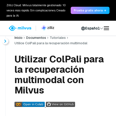
Zilliz Cloud: Milvus totalmente gestionado: 10
veces más rápido. Sin complicaciones. Creado
Prueba gratis ahora →
para la IA.
Español
Inicio
Documentos
Tutoriales
Utilice ColPali para la recuperación multimodal
Utilizar ColPali para
la recuperación
multimodal con
Milvus