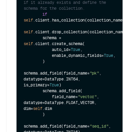
if it already exists and define the 
schema for the collection.
if
self
.client.has_collection(collection_name=
sel
self
.client.drop_collection(collection_name=
se
        schema = 
self
.client.create_schema(

            auto_id=
True
,

            enable_dynamic_fields=
True
,

        )

schema.add_field(field_name=
"pk"
, 
datatype=DataType.INT64, 
is_primary=
True
)

        schema.add_field(

            field_name=
"vector"
, 
datatype=DataType.FLOAT_VECTOR, 
dim=
self
.dim

        )

schema.add_field(field_name=
"seq_id"
, 