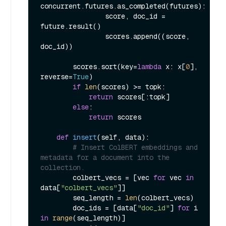
concurrent.futures.as_completed(futures):

                score, doc_id = 
future.result()

                scores.append((score, 
doc_id))

        scores.sort(key=
lambda
 x: x[
0
], 
reverse=
True
)

if
len
(scores) >= topk:

return
 scores[:topk]

else
:

return
 scores

def
insert
(
self, data
):

# Insert ColBERT embeddings and 
metadata for a document into the 
collection.
        colbert_vecs = [vec 
for
 vec 
in
data[
"colbert_vecs"
]]

        seq_length = 
len
(colbert_vecs)

        doc_ids = [data[
"doc_id"
] 
for
 i 
in
range
(seq_length)]
