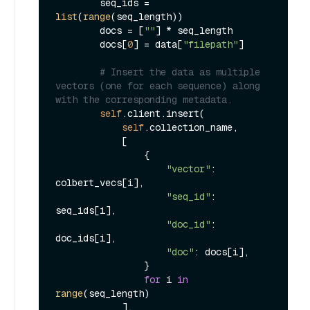
        seq_ids = 
list
(
range
(seq_length))

        docs = [
""
] * seq_length

        docs[
0
] = data[
"filepath"
]

# Insert the data as multiple 
vectors (one for each sequence) along 
with the corresponding metadata.
self
.client.insert(

self
.collection_name,

            [

                {

"vector"
: 
colbert_vecs[i],

"seq_id"
: 
seq_ids[i],

"doc_id"
: 
doc_ids[i],

"doc"
: docs[i],

                }

for
 i 
in
range
(seq_length)

            ],
