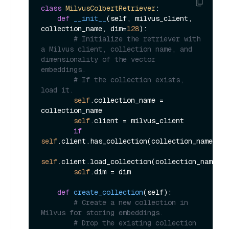
class
MilvusColbertRetriever
:

def
__init__
(
self, milvus_client, 
collection_name, dim=
128
):

# Initialize the retriever with 
a Milvus client, collection name, and 
dimensionality of the vector 
embeddings.
# If the collection exists, 
load it.
self
.collection_name = 
collection_name

self
.client = milvus_client

if
self
.client.has_collection(collection_name=
sel
self
.client.load_collection(collection_name)

self
.dim = dim

def
create_collection
(
self
):

# Create a new collection in 
Milvus for storing embeddings.
# Drop the existing collection 