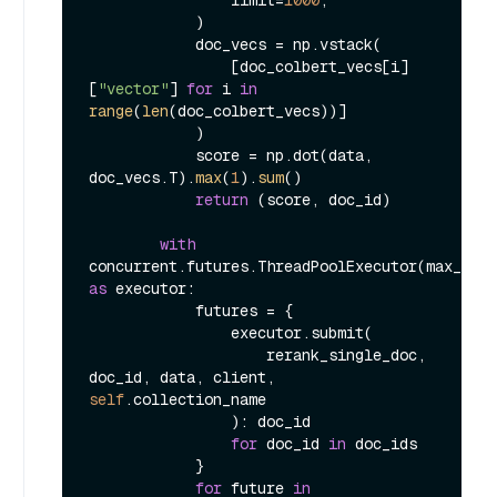
                limit=
1000
,

            )

            doc_vecs = np.vstack(

                [doc_colbert_vecs[i]
[
"vector"
] 
for
 i 
in
range
(
len
(doc_colbert_vecs))]

            )

            score = np.dot(data, 
doc_vecs.T).
max
(
1
).
sum
()

return
 (score, doc_id)

with
concurrent.futures.ThreadPoolExecutor(max_work
as
 executor:

            futures = {

                executor.submit(

                    rerank_single_doc, 
doc_id, data, client, 
self
.collection_name

                ): doc_id

for
 doc_id 
in
 doc_ids

            }

for
 future 
in