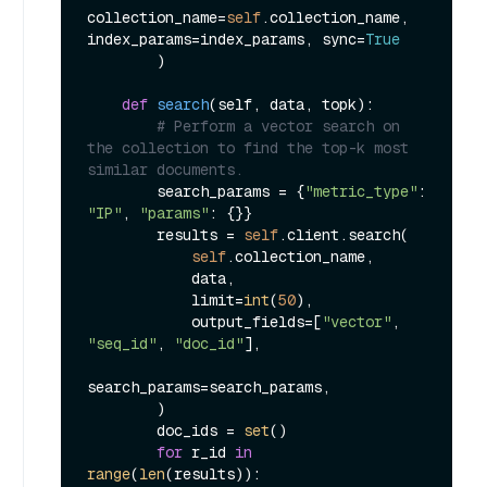
collection_name=
self
.collection_name, 
index_params=index_params, sync=
True
        )

def
search
(
self, data, topk
):

# Perform a vector search on 
the collection to find the top-k most 
similar documents.
        search_params = {
"metric_type"
: 
"IP"
, 
"params"
: {}}

        results = 
self
.client.search(

self
.collection_name,

            data,

            limit=
int
(
50
),

            output_fields=[
"vector"
, 
"seq_id"
, 
"doc_id"
],

search_params=search_params,

        )

        doc_ids = 
set
()

for
 r_id 
in
range
(
len
(results)):
