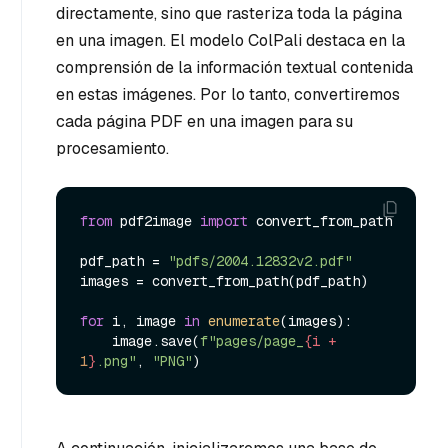
directamente, sino que rasteriza toda la página
en una imagen. El modelo ColPali destaca en la
comprensión de la información textual contenida
en estas imágenes. Por lo tanto, convertiremos
cada página PDF en una imagen para su
procesamiento.
from
 pdf2image 
import
 convert_from_path

pdf_path = 
"pdfs/2004.12832v2.pdf"
images = convert_from_path(pdf_path)

for
 i, image 
in
enumerate
(images):

    image.save(
f"pages/page_
{i + 
1
}
.png"
, 
"PNG"