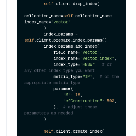
self
.client.drop_index(

collection_name=
self
.collection_name, 
index_name=
"vector"
        )

        index_params = 
self
.client.prepare_index_params()

        index_params.add_index(

            field_name=
"vector"
,

            index_name=
"vector_index"
,

            index_type=
"HNSW"
,  
# or 
any other index type you want
            metric_type=
"IP"
,  
# or the 
appropriate metric type
            params={

"M"
: 
16
,

"efConstruction"
: 
500
,

            },  
# adjust these 
parameters as needed
        )

self
.client.create_index(
