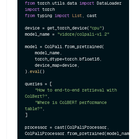
from
 torch.utils.data 
import
import
from
 typing 
import
List
, cast

device = get_torch_device(
"cpu"
)

model_name = 
"vidore/colpali-v1.2"
model = ColPali.from_pretrained(

    model_name,

    torch_dtype=torch.bfloat16,

    device_map=device,

).
eval
()

queries = [

"How to end-to-end retrieval with 
ColBert?"
,

"Where is ColBERT performance 
table?"
,

]

processor = cast(ColPaliProcessor, 
ColPaliProcessor.from_pretrained(model_name))
