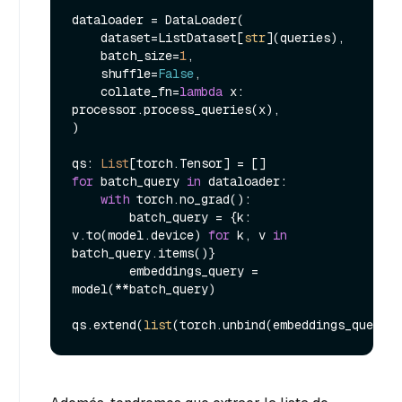
dataloader = DataLoader(

    dataset=ListDataset[
str
](queries),

    batch_size=
1
,

    shuffle=
False
,

    collate_fn=
lambda
 x: 
processor.process_queries(x),

)

qs: 
List
for
 batch_query 
in
 dataloader:

with
 torch.no_grad():

        batch_query = {k: 
v.to(model.device) 
for
 k, v 
in
batch_query.items()}

        embeddings_query = 
model(**batch_query)

qs.extend(
list
(torch.unbind(embeddings_query.t