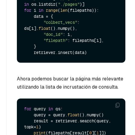
in
 os.listdir(
"./pages"
for
 i 
in
range
(
len
(filepaths)):

    data = {

"colbert_vecs"
: 
ds[i].
float
().numpy(),

"doc_id"
: i,

"filepath"
: filepaths[i],

    }

Ahora podemos buscar la página más relevante
utilizando la lista de incrustación de consulta.
for
 query 
in
 qs:

    query = query.
float
().numpy()

    result = retriever.search(query, 
topk=
1
)

print
(filepaths[result[
0
][
1