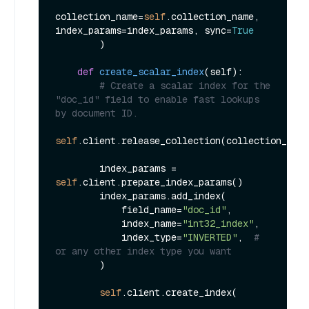
collection_name=
self
.collection_name, 
index_params=index_params, sync=
True
        )

def
create_scalar_index
(
self
):

# Create a scalar index for the 
"doc_id" field to enable fast lookups 
by document ID.
self
.client.release_collection(collection_name
        index_params = 
self
.client.prepare_index_params()

        index_params.add_index(

            field_name=
"doc_id"
,

            index_name=
"int32_index"
,

            index_type=
"INVERTED"
,  
# 
or any other index type you want
        )

self
.client.create_index(
