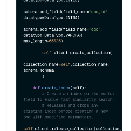
datatype=DataType.INT16)

schema.add_field(field_name=
"doc_id"
, 
datatype=DataType.INT64)

schema.add_field(field_name=
"doc"
, 
datatype=DataType.VARCHAR, 
max_length=
65535
)

self
.client.create_collection(

collection_name=
self
.collection_name, 
schema=schema

        )

def
create_index
(
self
):

# Create an index on the vector 
field to enable fast similarity search.
# Releases and drops any 
existing index before creating a new 
one with specified parameters.
self
.client.release_collection(collection_name