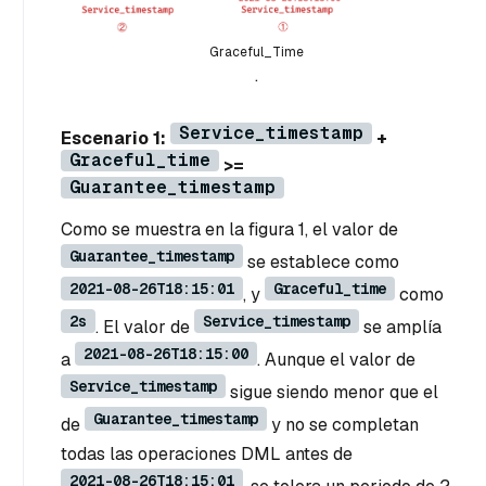
Graceful_Time
.
Service_timestamp
Escenario 1:
+
Graceful_time
>=
Guarantee_timestamp
Como se muestra en la figura 1, el valor de
Guarantee_timestamp
se establece como
2021-08-26T18:15:01
Graceful_time
, y
como
2s
Service_timestamp
. El valor de
se amplía
2021-08-26T18:15:00
a
. Aunque el valor de
Service_timestamp
sigue siendo menor que el
Guarantee_timestamp
de
y no se completan
todas las operaciones DML antes de
2021-08-26T18:15:01