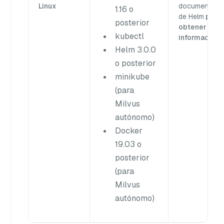
Linux
documentaci
1.16 o
de Helm
para
posterior
obtener más
kubectl
información.
Helm 3.0.0
o posterior
minikube
(para
Milvus
autónomo)
Docker
19.03 o
posterior
(para
Milvus
autónomo)