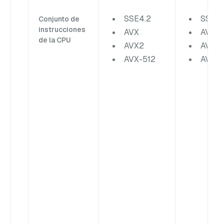
SSE4.2
SSE4.
Conjunto de
instrucciones
AVX
AVX
de la CPU
AVX2
AVX2
AVX-512
AVX-5