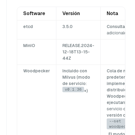
Software
Versión
Nota
etcd
3.5.0
Consulta
los 
adicionales de
MinIO
RELEASE.2024-
12-18T13-15-
44Z
Woodpecker
Incluido con
Cola de mens
Milvus (modo
predetermina
de servicio:
implementac
v0.1.36
distribuidas,
+)
Woodpecker 
ejecutarse c
servicio
dedica
versión con
--set
woodpecker
. El modo de s