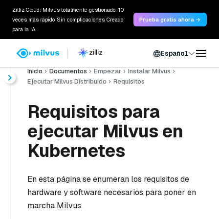
Zilliz Cloud: Milvus totalmente gestionado: 10
veces más rápido. Sin complicaciones. Creado
Prueba gratis ahora →
para la IA.
Español
Inicio
Documentos
Empezar
Instalar Milvus
Ejecutar Milvus Distribuido
Requisitos
Requisitos para
ejecutar Milvus en
Kubernetes
En esta página se enumeran los requisitos de
hardware y software necesarios para poner en
marcha Milvus.