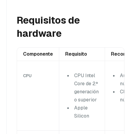
Requisitos de
hardware
Componente
Requisito
Recomen
CPU Intel
Autón
CPU
Core de 2.ª
núcle
generación
Clúste
o superior
núcle
Apple
Silicon