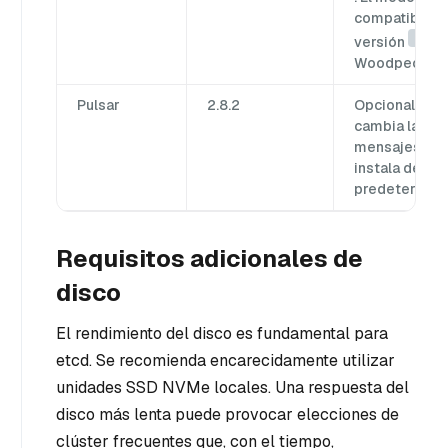
compatible a p
v0.1
versión
Woodpecker.
Pulsar
2.8.2
Opcional: solo
cambia la col
mensajes a Pu
instala de fo
predetermina
Requisitos adicionales de
disco
El rendimiento del disco es fundamental para
etcd. Se recomienda encarecidamente utilizar
unidades SSD NVMe locales. Una respuesta del
disco más lenta puede provocar elecciones de
clúster frecuentes que, con el tiempo,