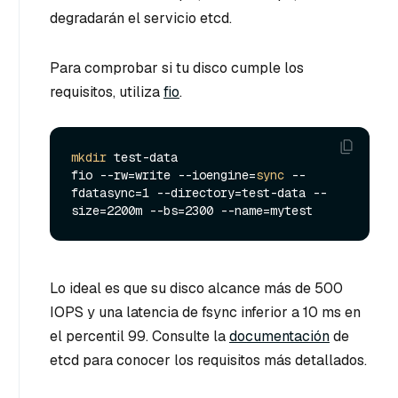
degradarán el servicio etcd.
Para comprobar si tu disco cumple los
requisitos, utiliza
fio
.
mkdir
 test-data

fio --rw=write --ioengine=
sync
 --
fdatasync=1 --directory=test-data --
Lo ideal es que su disco alcance más de 500
IOPS y una latencia de fsync inferior a 10 ms en
el percentil 99. Consulte la
documentación
de
etcd para conocer los requisitos más detallados.