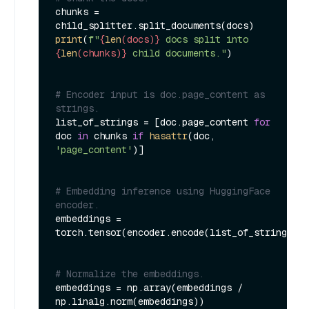
chunks = 
print
(
f"
{
len
(docs)}
 docs split into 
{
len
(chunks)}
 child documents."
)

# Encoder input is doc.page_content as 
strings.
list_of_strings = [doc.page_content 
for
doc 
in
 chunks 
if
hasattr
(doc, 
'page_content'
)]

# Embedding inference using HuggingFace 
encoder.
embeddings = 
torch.tensor(encoder.encode(list_of_strings))

# Normalize the embeddings.
embeddings = np.array(embeddings / 
np.linalg.norm(embeddings))
