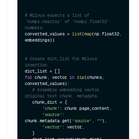
# Milvus expects a list of 
`numpy.ndarray` of `numpy.float32` 
numbers.
converted_values = 
list
(
map
(np.float32, 
embeddings))

# Create dict_list for Milvus 
insertion.
for
 chunk, vector 
in
zip
(chunks, 
converted_values):

# Assemble embedding vector, 
original text chunk, metadata.
   chunk_dict = {

'chunk'
: chunk.page_content,

'source'
: 
chunk.metadata.get(
'source'
, 
""
),

'vector'
: vector,

   }
