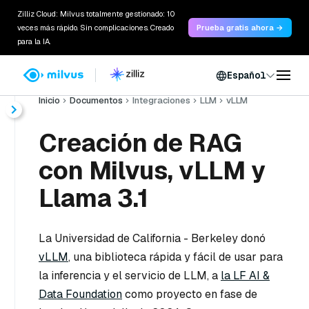
Zilliz Cloud: Milvus totalmente gestionado: 10
veces más rápido. Sin complicaciones. Creado
Prueba gratis ahora →
para la IA.
Español
Inicio
Documentos
Integraciones
LLM
vLLM
Creación de RAG
con Milvus, vLLM y
Llama 3.1
La Universidad de California - Berkeley donó
vLLM
, una biblioteca rápida y fácil de usar para
la inferencia y el servicio de LLM, a
la LF AI &
Data Foundation
como proyecto en fase de