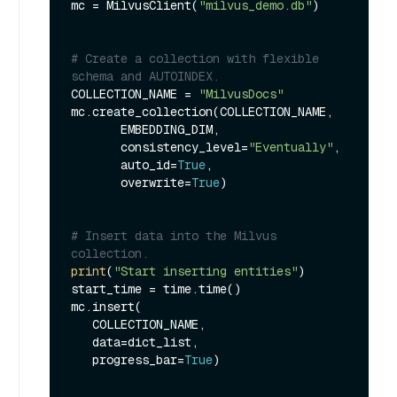
mc = MilvusClient(
"milvus_demo.db"
)

# Create a collection with flexible 
schema and AUTOINDEX.
COLLECTION_NAME = 
"MilvusDocs"
mc.create_collection(COLLECTION_NAME,

       EMBEDDING_DIM,

       consistency_level=
"Eventually"
,

       auto_id=
True
, 

       overwrite=
True
)

# Insert data into the Milvus 
collection.
print
(
"Start inserting entities"
)

start_time = time.time()

mc.insert(

   COLLECTION_NAME,

   data=dict_list,

   progress_bar=
True
)
