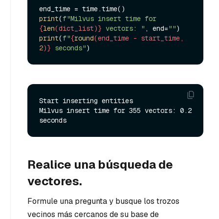
print
(
f"Milvus insert time for 
{
len
(dict_list)}
 vectors: "
, end=
""
print
(
f"
{
round
(end_time - start_time, 
2
)}
 seconds"
Start inserting entities

Milvus insert time for 355 vectors: 0.2 
Realice una búsqueda de
vectores.
Formule una pregunta y busque los trozos
vecinos más cercanos de su base de