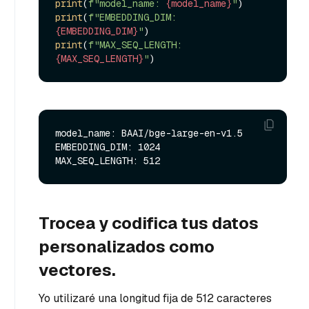
print
(
f"model_name: 
{model_name}
"
print
(
f"EMBEDDING_DIM: 
{EMBEDDING_DIM}
"
print
(
f"MAX_SEQ_LENGTH: 
{MAX_SEQ_LENGTH}
"
model_name: BAAI/bge-large-en-v1.5

EMBEDDING_DIM: 1024

Trocea y codifica tus datos
personalizados como
vectores.
Yo utilizaré una longitud fija de 512 caracteres