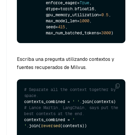
         enforce_eager=
True
,

         dtype=torch.bfloat16,

         gpu_memory_utilization=
0.5
,

         max_model_len=
1000
,

         seed=
415
,

         max_num_batched_tokens=
3000
Escriba una pregunta utilizando contextos y
fuentes recuperados de Milvus.
# Separate all the context together by 
space.
contexts_combined = 
' '
# Lance Martin, LangChain, says put the 
best contexts at the end.
contexts_combined = 
' 
'
.join(
reversed
(contexts))
