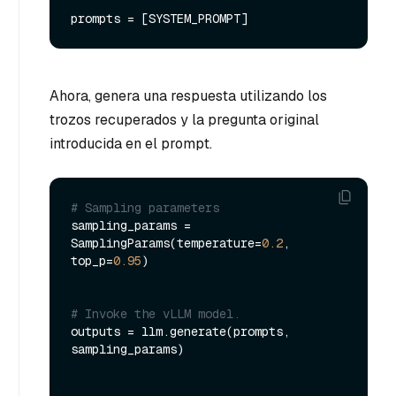
Ahora, genera una respuesta utilizando los
trozos recuperados y la pregunta original
introducida en el prompt.
# Sampling parameters
sampling_params = 
SamplingParams(temperature=
0.2
, 
top_p=
0.95
)

# Invoke the vLLM model.
outputs = llm.generate(prompts, 
sampling_params)
