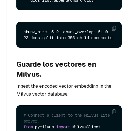
chunk_size: 512, chunk_overlap: 51.0

Guarde los vectores en
Milvus.
Ingest the encoded vector embedding in the
Milvus vector database.
# Connect a client to the Milvus Lite 
server.
from
 pymilvus 
import
 MilvusClient
