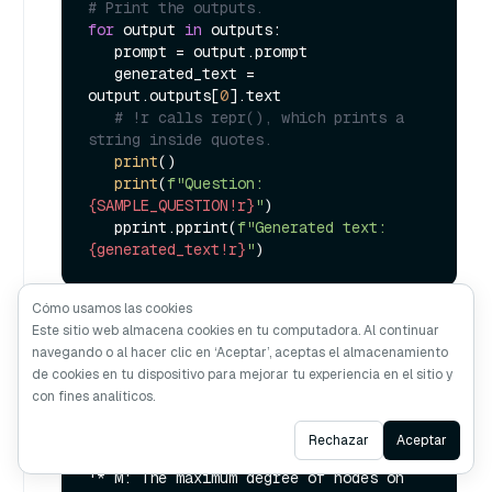
# Print the outputs.
for
 output 
in
 outputs:

   prompt = output.prompt

   generated_text = 
output.outputs[
0
].text

# !r calls repr(), which prints a 
string inside quotes.
print
()

print
(
f"Question: 
{SAMPLE_QUESTION!r}
"
)

   pprint.pprint(
f"Generated text: 
{generated_text!r}
"
Cómo usamos las cookies
Este sitio web almacena cookies en tu computadora. Al continuar
navegando o al hacer clic en ‘Aceptar’, aceptas el almacenamiento
Question: 'What do the parameters for 
de cookies en tu dispositivo para mejorar tu experiencia en el sitio y
HNSW MEAN!?'

con fines analíticos.
Generated text: 'Answer: The parameters 
for HNSW (Hiera(rchical Navigable Small 
Ask AI
Rechazar
Aceptar
World Graph) are: '

'* M: The maximum degree of nodes on 