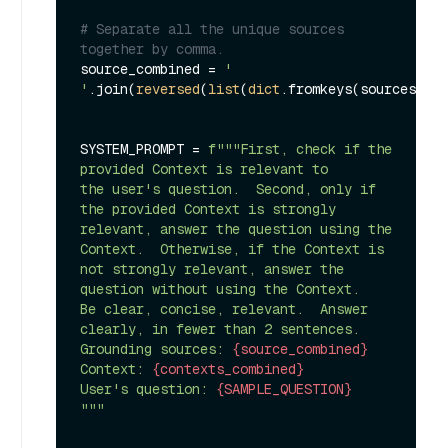
# Separate all the unique sources 
together by comma.
source_combined = 
' 
'
.join(
reversed
(
list
(
dict
.fromkeys(sources))))

SYSTEM_PROMPT = 
f"""First, check if the 
provided Context is relevant to

the user's question.  Second, only if 
the provided Context is strongly 
relevant, answer the question using the 
Context.  Otherwise, if the Context is 
not strongly relevant, answer the 
question without using the Context. 

Be clear, concise, relevant.  Answer 
clearly, in fewer than 2 sentences.

Grounding sources: 
{source_combined}
Context: 
{contexts_combined}
User's question: 
{SAMPLE_QUESTION}
"""