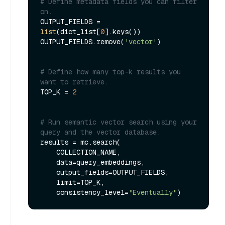
# Define metadata fields you can filter 
on.
OUTPUT_FIELDS = 
list
(dict_list[
0
].keys())

OUTPUT_FIELDS.remove(
'vector'
)

# Define how many top-k results you 
want to retrieve.
TOP_K = 
2
# Run semantic vector search using your 
query and the vector database.
results = mc.search(

    COLLECTION_NAME,

    data=query_embeddings,

    output_fields=OUTPUT_FIELDS,

    limit=TOP_K,

    consistency_level=
"Eventually"