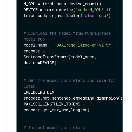
N_GPU = torch.cuda.device_count()

DEVICE = torch.device(
'cuda:N_GPU'
if
torch.cuda.is_available() 
else
'cpu'
)

# Download the model from huggingface 
model hub.
model_name = 
"BAAI/bge-large-en-v1.5"
encoder = 
SentenceTransformer(model_name, 
device=DEVICE)

# Get the model parameters and save for 
later.
EMBEDDING_DIM = 
encoder.get_sentence_embedding_dimension()

MAX_SEQ_LENGTH_IN_TOKENS = 
encoder.get_max_seq_length()

# Inspect model parameters.