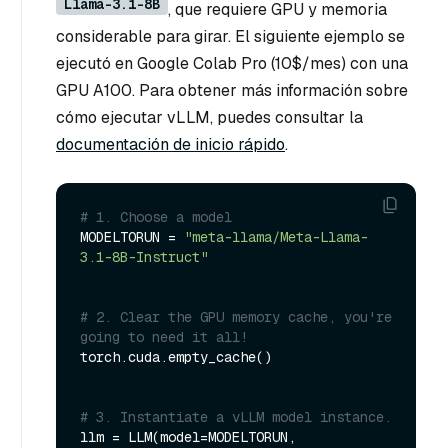
Llama-3.1-8B
, que requiere GPU y memoria
considerable para girar. El siguiente ejemplo se
ejecutó en Google Colab Pro (10$/mes) con una
GPU A100. Para obtener más información sobre
cómo ejecutar vLLM, puedes consultar la
documentación de inicio rápido
.
# 1. Choose a model
MODELTORUN = 
"meta-llama/Meta-Llama-
3.1-8B-Instruct"
# 2. Clear the GPU memory cache, you're 
going to need it all!
torch.cuda.empty_cache()

# 3. Instantiate a vLLM model instance.
llm = LLM(model=MODELTORUN,
