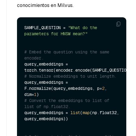
conocimientos en Milvus.
SAMPLE_QUESTION = 
"What do the 
parameters for HNSW mean?"
# Embed the question using the same 
encoder.
query_embeddings = 
# Normalize embeddings to unit length.
query_embeddings = 
F.normalize(query_embeddings, p=
2
, 
dim=
1
# Convert the embeddings to list of 
list of np.float32.
query_embeddings = 
list
(
map
(np.float32, 
query_embeddings))
