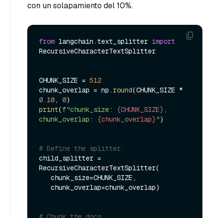
con un solapamiento del 10%.
from
 langchain.text_splitter 
import
RecursiveCharacterTextSplitter

CHUNK_SIZE = 
512
chunk_overlap = np.
round
(CHUNK_SIZE * 
0.10
, 
0
print
(
f"chunk_size: 
{CHUNK_SIZE}
, 
chunk_overlap: 
{chunk_overlap}
"
)

# Define the splitter.
child_splitter = 
RecursiveCharacterTextSplitter(

   chunk_size=CHUNK_SIZE,

   chunk_overlap=chunk_overlap)

# Chunk the docs.