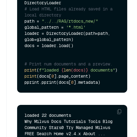
# Load HTML files already saved in a 
local directory
path = 
"../../RAG/rtdocs_new/"
global_pattern = 
'*.html'
loader = DirectoryLoader(path=path, 
glob=global_pattern)

docs = loader.load()

# Print num documents and a preview.
print
(
f"loaded 
{
len
(docs)}
 documents"
print
(docs[
0
].page_content)

pprint.pprint(docs[
0
loaded 22 documents

Why Milvus Docs Tutorials Tools Blog 
Community Stars0 Try Managed Milvus 
FREE Search Home v2.4.x About ...
