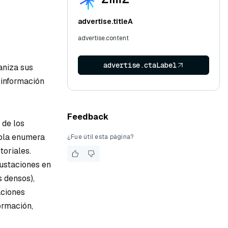
advertise.titleA
advertise.content
advertise.ctaLabel
aniza sus
 información
Feedback
 de los
abla enumera
¿Fue útil esta página?
toriales.
rustaciones en
 densos),
aciones
ormación,