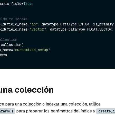
dynamic_field=
True
,

elds to schema
eld(field_name=
"id"
, datatype=DataType.INT64, is_primary
eld(field_name=
"vector"
, datatype=DataType.FLOAT_VECTOR,
ollection
collection(

on_name=
"customized_setup"
, 

una colección
ce para una colección o indexar una colección, utilice
para preparar los parámetros del índice y
arams()
create_i