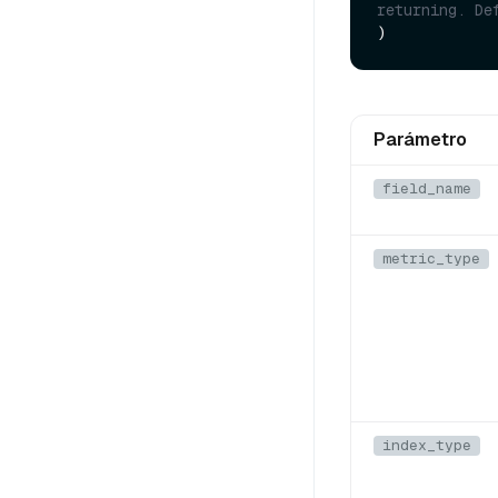
returning. De
Parámetro
field_name
metric_type
index_type