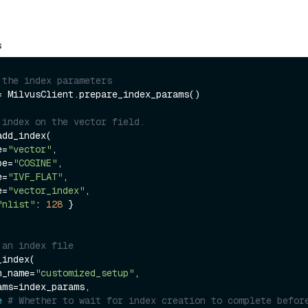
s
 the index parameters
= MilvusClient.prepare_index_params()

 index on the vector field.
dd_index(

e=
"vector"
,

ype=
"COSINE"
,

e=
"IVF_FLAT"
,

e=
"vector_index"
,

"nlist"
: 
128
 }

 an index file
index(

on_name=
"customized_setup"
,

e
# Whether to wait for index creation to complete before