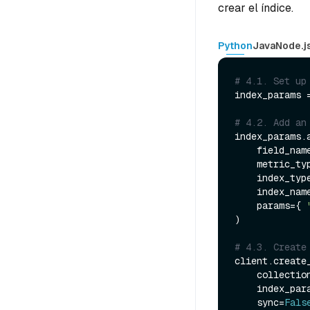
crear el índice.
Python
Java
Node.j
# 4.1. Set up
index_params 
# 4.2. Add an
index_params.a
    field_nam
    metric_t
    index_typ
    index_nam
    params={ 
)

# 4.3. Create
client.create_
    collecti
    index_params=index_params,

    sync=
Fals