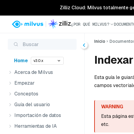
Zilliz Cloud: Milvus totalmente g
¿POR QUÉ MILVUS?
DOCUMENT
Inicio
Documento
Buscar
Indexar
Home
v3.0.x
Acerca de Milvus
Esta guía le guiar
Empezar
campos vectoriale
Conceptos
Guía del usuario
Importación de datos
Esta página es
etc.
Herramientas de IA