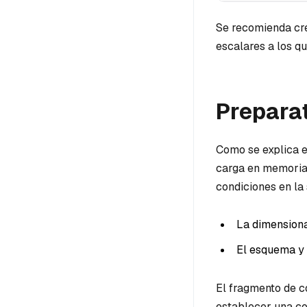
Se recomienda cre
escalares a los q
Prepara
Como se explica 
carga en memoria 
condiciones en la 
La dimensiona
El esquema y 
El fragmento de c
establecer una co