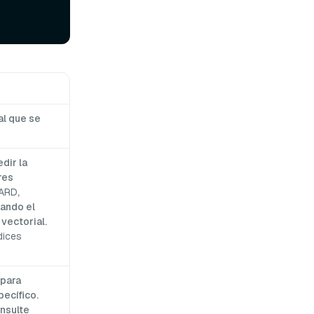
al que se
dir la
res
ARD
,
uando el
vectorial.
dices
 para
ecífico.
onsulte