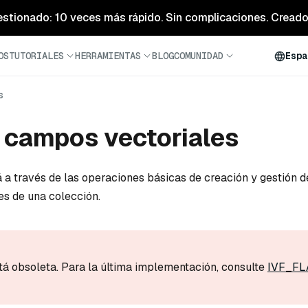
estionado: 10 veces más rápido. Sin complicaciones. Creado 
OS
TUTORIALES
HERRAMIENTAS
BLOG
COMUNIDAD
Espa
s
 campos vectoriales
á a través de las operaciones básicas de creación y gestión d
s de una colección.
tá obsoleta. Para la última implementación, consulte
IVF_FL