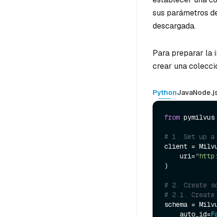
sus parámetros de
descargada.
Para preparar la i
crear una colecci
Python
Java
Node.j
from
 pymilvus
# 1. Set up a
client = Milvu
    uri=
"http
)

# 2. Create s
# 2.1. Create
schema = Milvu
    auto_id=
F