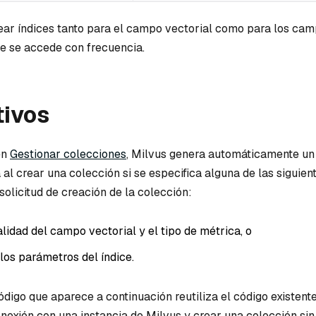
ar índices tanto para el campo vectorial como para los ca
ue se accede con frecuencia.
tivos
en
Gestionar colecciones
, Milvus genera automáticamente un 
al crear una colección si se especifica alguna de las siguien
solicitud de creación de la colección:
lidad del campo vectorial y el tipo de métrica, o
los parámetros del índice.
ódigo que aparece a continuación reutiliza el código existent
nexión con una instancia de Milvus y crear una colección sin