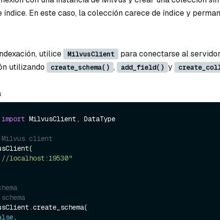
 índice. En este caso, la colección carece de índice y perma
ndexación, utilice
para conectarse al servidor
MilvusClient
ón utilizando
,
y
create_schema()
add_field()
create_col
s
 
import
 MilvusClient, DataType

 Milvus client
sClient(

://localhost:19530"
chema
 schema
sClient.create_schema(

alse
,
