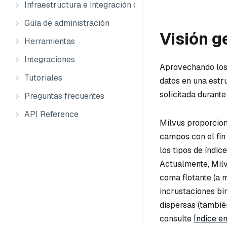
Infraestructura e integración de datos
Guía de administración
Visión g
Herramientas
Integraciones
Aprovechando los 
Tutoriales
datos en una estru
solicitada durante
Preguntas frecuentes
API Reference
Milvus proporcion
campos con el fin 
los tipos de índic
Actualmente, Milv
coma flotante (a 
incrustaciones bi
dispersas (tambié
consulte
Índice e