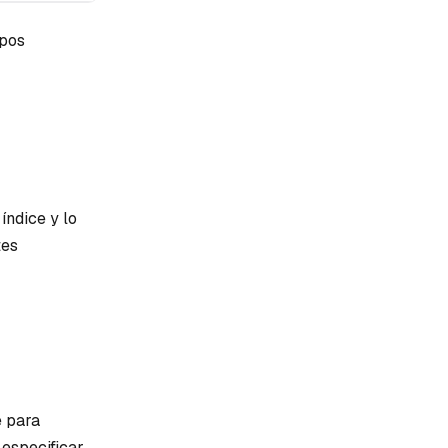
mpos
índice y lo
tes
e para
 especificar