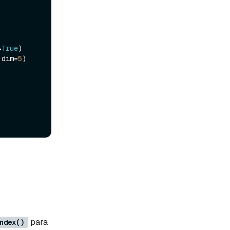
=
True
)

 dim=
5
)

para
ndex()