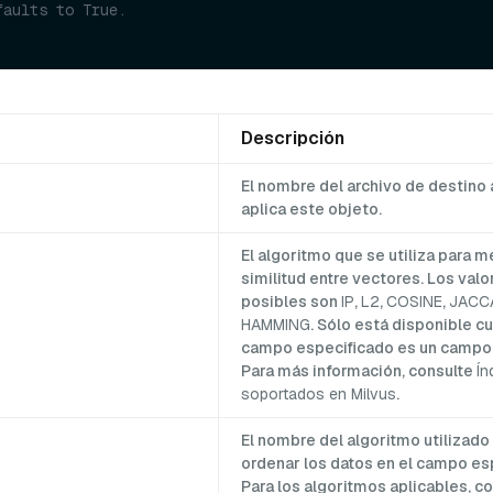
faults to True.
Descripción
El nombre del archivo de destino 
aplica este objeto.
El algoritmo que se utiliza para me
similitud entre vectores. Los valo
posibles son
IP
,
L2
,
COSINE
,
JACC
HAMMING
. Sólo está disponible c
campo especificado es un campo 
Para más información, consulte
Ín
soportados en Milvus
.
El nombre del algoritmo utilizado
ordenar los datos en el campo esp
Para los algoritmos aplicables, c