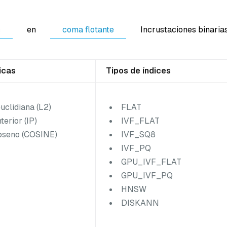
s
en
coma flotante
Incrustaciones binaria
icas
Tipos de índices
uclidiana (L2)
FLAT
terior (IP)
IVF_FLAT
coseno (COSINE)
IVF_SQ8
IVF_PQ
GPU_IVF_FLAT
GPU_IVF_PQ
HNSW
DISKANN