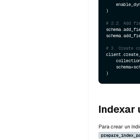
    enable_
)

# 2.2. Add fi
schema.add_fi
schema.add_fi
# 3. Create c
client.create_
    collecti
    schema=schema, 

Indexar 
Para crear un índi
prepare_index_p