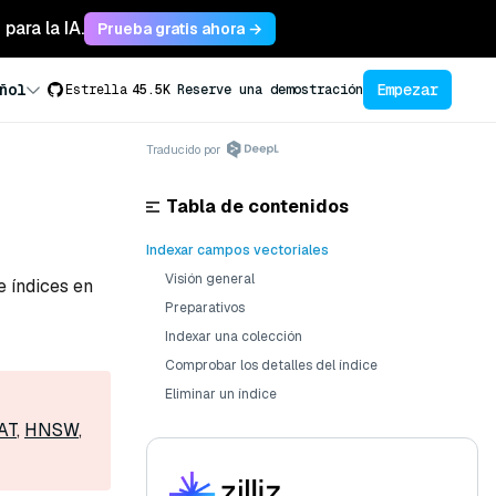
para la IA.
Prueba gratis ahora →
Empezar
ñol
Estrella
45.5K
Reserve una demostración
Traducido por
Tabla de contenidos
Indexar campos vectoriales
Visión general
e índices en
Preparativos
Indexar una colección
Comprobar los detalles del índice
Eliminar un índice
AT
,
HNSW
,