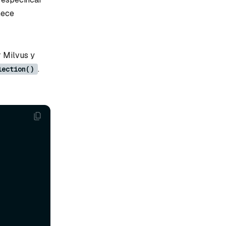
nece
 Milvus y
.
lection()