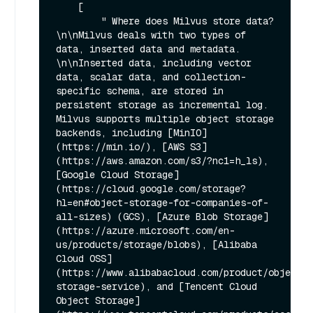
    [

        " Where does Milvus store data?
\n\nMilvus deals with two types of 
data, inserted data and metadata. 
\n\nInserted data, including vector 
data, scalar data, and collection-
specific schema, are stored in 
persistent storage as incremental log. 
Milvus supports multiple object storage 
backends, including [MinIO]
(https://min.io/), [AWS S3]
(https://aws.amazon.com/s3/?nc1=h_ls), 
[Google Cloud Storage]
(https://cloud.google.com/storage?
hl=en#object-storage-for-companies-of-
all-sizes) (GCS), [Azure Blob Storage]
(https://azure.microsoft.com/en-
us/products/storage/blobs), [Alibaba 
Cloud OSS]
(https://www.alibabacloud.com/product/object-
storage-service), and [Tencent Cloud 
Object Storage]