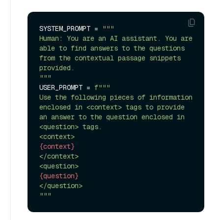
SYSTEM_PROMPT = 
"""

Human: You are an AI assistant. You are 
able to find answers to the questions 
from the contextual passage snippets 
provided.

"""
USER_PROMPT = 
f"""

Use the following pieces of information 
enclosed in <context> tags to provide 
an answer to the question enclosed in 
<question> tags.

{context}
</context>

{question}
</question>

"""