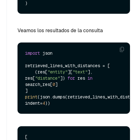
Veamos los resultados de la consulta
import
 json

retrieved_lines_with_distances = [

    (res[
"entity"
][
"text"
], 
res[
"distance"
]) 
for
 res 
in
search_res[
0
]

print
(json.dumps(retrieved_lines_with_distance
indent=
4
[
