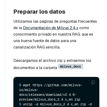
Preparar los datos
Utilizamos las páginas de preguntas frecuentes
de la
Documentación de Milvus 2.4.x
como
conocimiento privado en nuestra RAG, que es
una buena fuente de datos para una
canalización RAG sencilla.
Descargamos el archivo zip y extraemos los
milvus_docs
documentos a la carpeta
.
$ 
wget https://github.com/milvus-
io/milvus-
docs/releases/download/v2.4.6-
preview/milvus_docs_2.4.x_en.zip
$ 
unzip -q milvus_docs_2.4.x_en.zip -d 