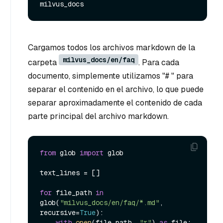
milvus_docs
Cargamos todos los archivos markdown de la
milvus_docs/en/faq
carpeta
. Para cada
documento, simplemente utilizamos "# " para
separar el contenido en el archivo, lo que puede
separar aproximadamente el contenido de cada
parte principal del archivo markdown.
from
 glob 
import
 glob

text_lines = []

for
 file_path 
in
glob(
"milvus_docs/en/faq/*.md"
, 
recursive=
True
):

with
open
(file_path, 
"r"
) 
as
 file:
