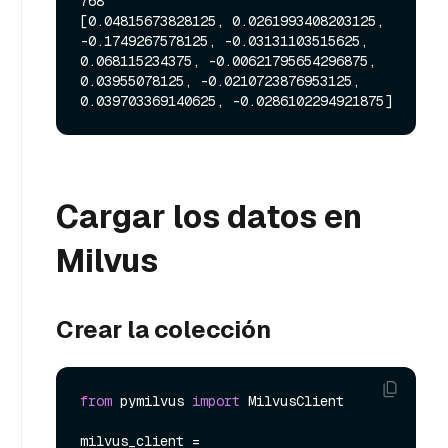
768

[0.04815673828125, 0.0261993408203125, 
-0.1749267578125, -0.03131103515625, 
0.068115234375, -0.00621795654296875, 
0.03955078125, -0.0210723876953125, 
Cargar los datos en
Milvus
Crear la colección
from
 pymilvus 
import
 MilvusClient

milvus_client = 