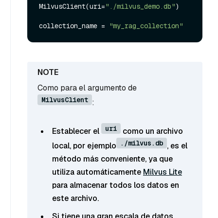
MilvusClient(uri=
"./milvus_demo.db"
)

collection_name = 
"my_rag_collection"
Como para el argumento de
MilvusClient
:
uri
Establecer el
como un archivo
./milvus.db
local, por ejemplo
, es el
método más conveniente, ya que
utiliza automáticamente
Milvus Lite
para almacenar todos los datos en
este archivo.
Si tiene una gran escala de datos,