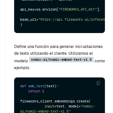
api_key=os.environ[
"FIREWORKS_API_KEY"
],

base_url=
"https://api.fireworks.ai/inference/v
Define una función para generar incrustaciones
de texto utilizando el cliente. Utilizamos el
nomic-ai/nomic-embed-text-v1.5
modelo
como
ejemplo.
def
emb_text
(
text
):

return
 (

fireworks_client.embeddings.create(

input
=text, model=
"nomic-
ai/nomic-embed-text-v1.5"