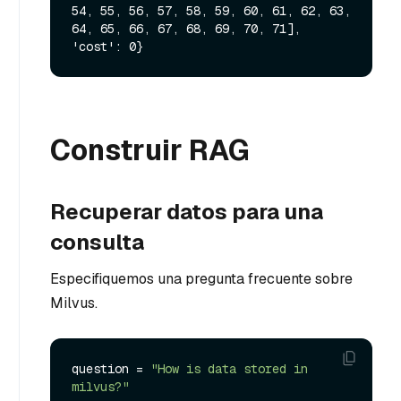
54, 55, 56, 57, 58, 59, 60, 61, 62, 63, 
64, 65, 66, 67, 68, 69, 70, 71], 
Construir RAG
Recuperar datos para una
consulta
Especifiquemos una pregunta frecuente sobre
Milvus.
question = 
"How is data stored in 
milvus?"