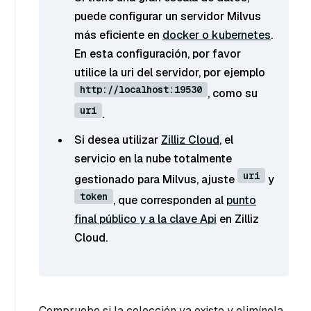
puede configurar un servidor Milvus
más eficiente en
docker o kubernetes
.
En esta configuración, por favor
utilice la uri del servidor, por ejemplo
http://localhost:19530
, como su
uri
.
Si desea utilizar
Zilliz Cloud
, el
servicio en la nube totalmente
uri
gestionado para Milvus, ajuste
y
token
, que corresponden al
punto
final público y a la clave Api
en Zilliz
Cloud.
Compruebe si la colección ya existe y elimínela