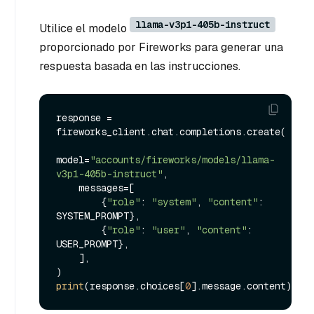
llama-v3p1-405b-instruct
Utilice el modelo
proporcionado por Fireworks para generar una
respuesta basada en las instrucciones.
response = 
fireworks_client.chat.completions.create(

model=
"accounts/fireworks/models/llama-
v3p1-405b-instruct"
,

    messages=[

        {
"role"
: 
"system"
, 
"content"
: 
SYSTEM_PROMPT},

        {
"role"
: 
"user"
, 
"content"
: 
USER_PROMPT},

    ],

print
(response.choices[
0