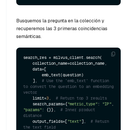
Busquemos la pregunta en la colección y
recuperemos las 3 primeras coincidencias
semánticas.
search_res = milvus_client.search(

    collection_name=collection_name,

    data=[

        emb_text(question)

    ],  
# Use the `emb_text` function 
to convert the question to an embedding 
vector
    limit=
3
,  
# Return top 3 results
    search_params={
"metric_type"
: 
"IP"
, 
"params"
: {}},  
# Inner product 
distance
    output_fields=[
"text"
],  
# Return 
the text field