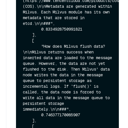
(https://www.tencentcloud.com/products/cos) 
(COS).\n\nMetadata are generated within 
Milvus. Each Milvus module has its own 
metadata that are stored in 
etcd.\n\n###",

        0.8334928750991821

    ],

    [

        "How does Milvus flush data?
\n\nMilvus returns success when 
inserted data are loaded to the message 
queue. However, the data are not yet 
flushed to the disk. Then Milvus' data 
node writes the data in the message 
queue to persistent storage as 
incremental logs. If `flush()` is 
called, the data node is forced to 
write all data in the message queue to 
persistent storage 
immediately.\n\n###",

        0.746377170085907

    ],

    [
