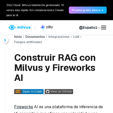
Zilliz Cloud: Milvus totalmente gestionado: 10
veces más rápido. Sin complicaciones. Creado
Prueba gratis ahora →
para la IA.
Español
Inicio
Documentos
Integraciones
LLM
Fuegos artificiales
Construir RAG con
Milvus y Fireworks
AI
Fireworks
AI es una plataforma de inferencia de