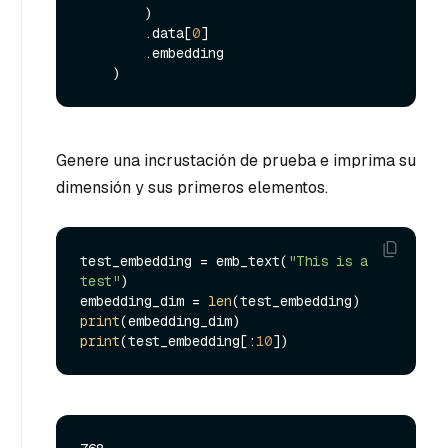
        )

        .data[
0
]

        .embedding

Genere una incrustación de prueba e imprima su
dimensión y sus primeros elementos.
test_embedding = emb_text(
"This is a 
test"
)

embedding_dim = 
len
print
print
(test_embedding[:
10