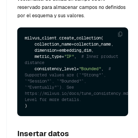
reservado para almacenar campos no definidos
por el esquema y sus valores.
milvus_client.create_collection(

    collection_name=collection_name,

    dimension=embedding_dim,

    metric_type=
"IP"
,  
# Inner product 
distance
    consistency_level=
"Bounded"
,  
# 
Supported values are (`"Strong"`, 
`"Session"`, `"Bounded"`, 
`"Eventually"`). See 
https://milvus.io/docs/tune_consistency.md#Con
Level for more details.
Insertar datos