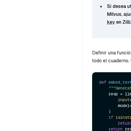
Si desea ut
Milvus, aj
key
en Zill
Definir una funci
todo el cuaderno, 
def
embed_tex
"""Genera
    resp = llm.embeddings.create(

input
        model=EMBED_MODEL,

    )

if
isinst
retur
return
 re