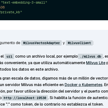
 
"text-embedding-3-small"
536
"private_kb"
rgumento de
y
:
MilvusVectorAdapter
MilvusClient
 el
como un archivo local, por ejemplo
, e
uri
./milvus.db
 conveniente, ya que utiliza automáticamente
Milvus Lite
p
todos los datos en este archivo.
na gran escala de datos, digamos más de un millón de vector
 un servidor Milvus más eficiente en
Docker o Kubernetes
. E
ón, por favor utilice la dirección del servidor y el puerto com
o
. Si habilita la función de autenti
http://localhost:19530
ice "
:
" como token, de lo contrario no establezca el token.