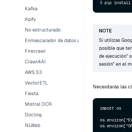
$ 
pip install
Kafka
Apify
No estructurado
Si utilizas Goo
Enmascarador de datos personales
posible que te
Firecrawl
de ejecución" s
Crawl4AI
sesión" en el 
AWS S3
VectorETL
Necesitarás las c
Fiesta
Mistral OCR
import os

Docling
os.environ["E
NLWeb