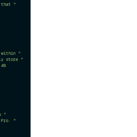
 that "
 within "
ly store "
48 
s "
 Pro. "