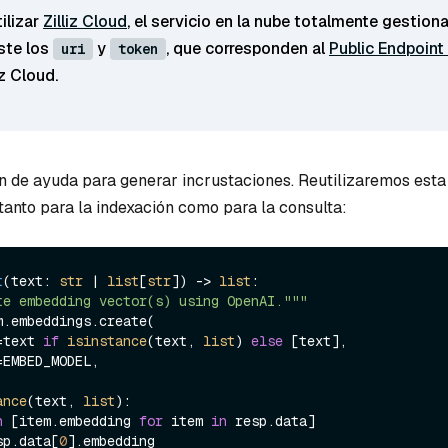
ilizar
Zilliz Cloud
, el servicio en la nube totalmente gestion
uste los
y
, que corresponden al
Public Endpoint 
uri
token
iz Cloud.
ón de ayuda para generar incrustaciones. Reutilizaremos esta
tanto para la indexación como para la consulta:
t
(
text: 
str
 | 
list
[
str
]
) -> 
list
:

te embedding vector(s) using OpenAI."""
=text 
if
isinstance
(text, 
list
) 
else
 [text],

ance
(text, 
list
):

n
 [item.embedding 
for
 item 
in
 resp.data]

sp.data[
0