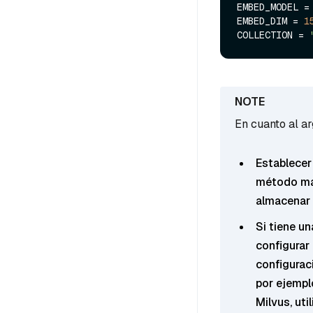
EMBED_MODEL =
EMBED_DIM = 
1
COLLECTION = 
En cuanto al a
Establecer
método más
almacenar 
Si tiene u
configurar
configuraci
por ejempl
Milvus, util