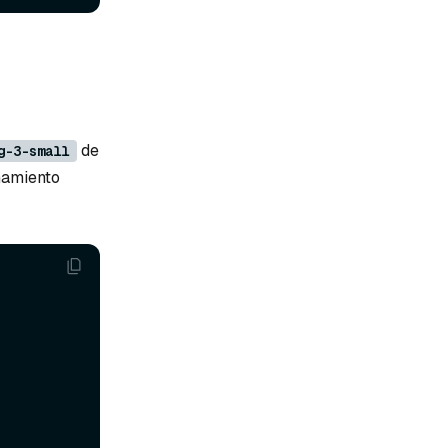
de
g-3-small
namiento