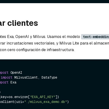
ar clientes
entes Exa, OpenAI y Milvus. Usamos el modelo
text-embeddin
ar incrustaciones vectoriales, y Milvus Lite para el almace
con cero configuración de infraestructura.
mport
 
import
mport
 Exa



_key=os.environ[
"EXA_API_KEY"
])

usClient(uri=
"./milvus_exa_demo.db"
)
