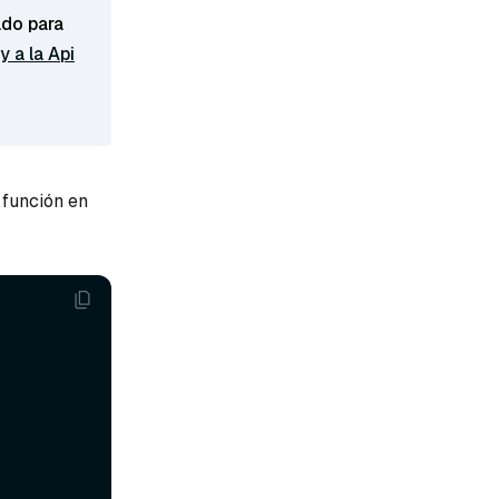
ado para
y a la Api
 función en