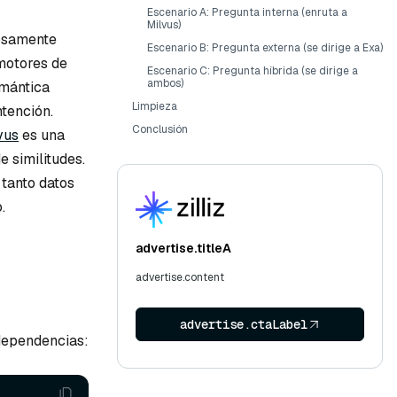
Escenario A: Pregunta interna (enruta a
Milvus)
losamente
Escenario B: Pregunta externa (se dirige a Exa)
 motores de
Escenario C: Pregunta híbrida (se dirige a
ambos)
emántica
Limpieza
ntención.
Conclusión
vus
es una
 similitudes.
tanto datos
.
advertise.titleA
advertise.content
advertise.ctaLabel
 dependencias: