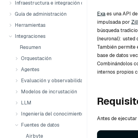
Infraestructura e integración de datos
Exa
es una API de
Guía de administración
impulsada por
Zil
Herramientas
búsqueda tradicio
Integraciones
(neuronal): usted 
También permite ex
Resumen
base de datos vec
Orquestación
Combinándolos con
Agentes
internos propios 
Evaluación y observabilidad
Modelos de incrustación
Requisit
LLM
Ingeniería del conocimiento
Antes de ejecutar
Fuentes de datos
Airbyte