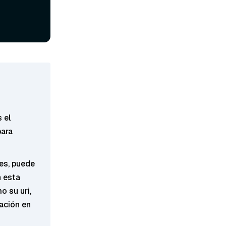
s el
ara
es, puede
n esta
o su uri,
cación en