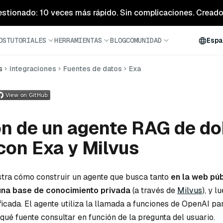
estionado: 10 veces más rápido. Sin complicaciones. Creado 
OS
TUTORIALES
HERRAMIENTAS
BLOG
COMUNIDAD
Espa
s
Integraciones
Fuentes de datos
Exa
n de un agente RAG de do
con Exa y Milvus
stra cómo construir un agente que busca tanto
en la web púb
una base de conocimiento privada
(a través de
Milvus
), y l
icada. El agente utiliza la llamada a funciones de OpenAI par
ué fuente consultar en función de la pregunta del usuario.