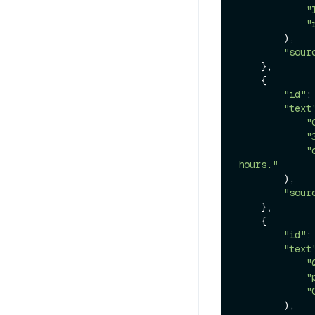
"
"
        ),

"sour
    },

    {

"id"
:
"text
"
"
"
hours."
        ),

"sour
    },

    {

"id"
:
"text
"
"
"
        ),
