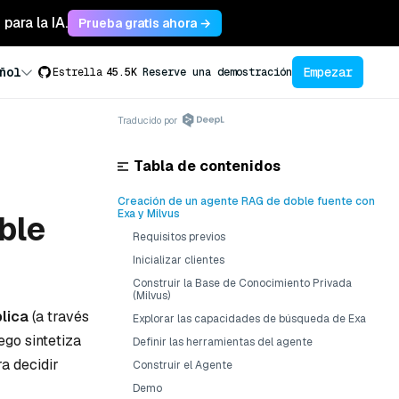
para la IA.
Prueba gratis ahora →
Empezar
ñol
Estrella
45.5K
Reserve una demostración
Traducido por
Tabla de contenidos
Creación de un agente RAG de doble fuente con
Exa y Milvus
ble
Requisitos previos
Inicializar clientes
Construir la Base de Conocimiento Privada
(Milvus)
lica
(a través
Explorar las capacidades de búsqueda de Exa
uego sintetiza
Definir las herramientas del agente
a decidir
Construir el Agente
Demo