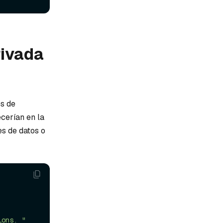
rivada
es de
cerían en la
es de datos o
ions. "