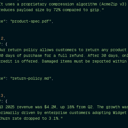
It uses a proprietary compression algorithm (AcmeZip v3)
reduces payload size by 72% compared to gzip."
ce"
: 
"product-spec.pdf"
,

 
2
,

"
: (

Our return policy allows customers to return any product
30 days of purchase for a full refund. After 30 days, on
credit is offered. Damaged items must be reported within 
ce"
: 
"return-policy.md"
,

 
3
,

"
: (

Q3 2025 revenue was $4.2M, up 18% from Q2. The growth wa
primarily driven by enterprise customers adopting Widget
Churn rate dropped to 3.1%."