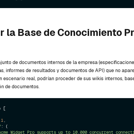
r la Base de Conocimiento P
unto de documentos internos de la empresa (especificacion
cas, informes de resultados y documentos de API) que no apare
 escenario real, podrían proceder de sus wikis internos, bas
ón de documentos.
 [

 
1
,

"
: (

Acme Widget Pro supports up to 10,000 concurrent connect