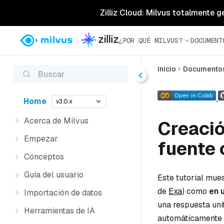
Zilliz Cloud: Milvus totalmente g
¿POR QUÉ MILVUS?
DOCUMENT
Inicio
Documento
Buscar
Home
v3.0.x
Acerca de Milvus
Creació
Empezar
fuente 
Conceptos
Guía del usuario
Este tutorial mue
de
Exa
) como
en 
Importación de datos
una respuesta unif
Herramientas de IA
automáticamente q