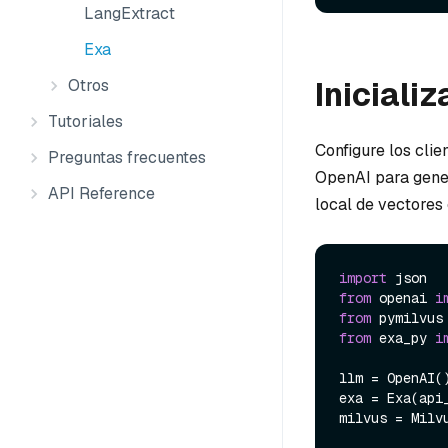
LangExtract
Exa
Inicializ
Otros
Tutoriales
Configure los cli
Preguntas frecuentes
OpenAI para gener
API Reference
local de vectores 
import
from
 openai 
i
from
 pymilvus
from
 exa_py 
i
llm = OpenAI()
exa = Exa(api
milvus = Milv