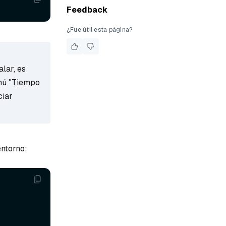
Feedback
¿Fue útil esta página?
alar, es
enú "Tiempo
ciar
entorno: