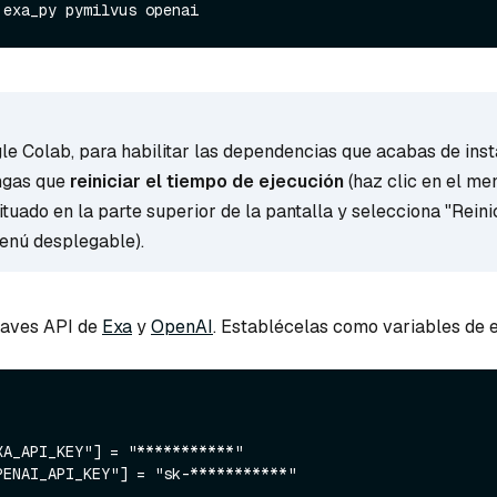
 exa_py pymilvus openai
gle Colab, para habilitar las dependencias que acabas de inst
ngas que
reiniciar el tiempo de ejecución
(haz clic en el m
ituado en la parte superior de la pantalla y selecciona "Reini
menú desplegable).
laves API de
Exa
y
OpenAI
. Establécelas como variables de 
XA_API_KEY"] = "***********"
