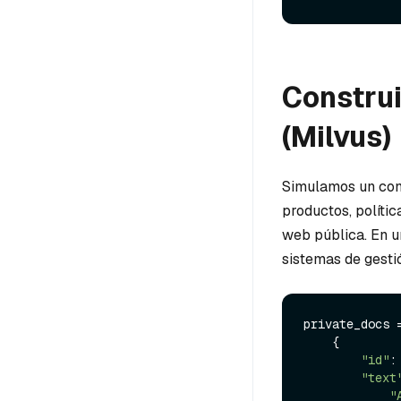
Construi
(Milvus)
Simulamos un conj
productos, políti
web pública. En un
sistemas de gesti
private_docs =
    {

"id"
:
"text
"