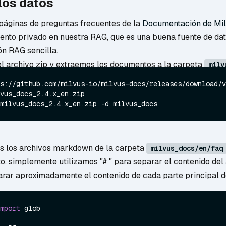
los datos
 páginas de preguntas frecuentes de la
Documentación de Mil
nto privado en nuestra RAG, que es una buena fuente de da
ón RAG sencilla.
 archivo zip y extraemos los documentos a la carpeta
milv
s://github.com/milvus-io/milvus-docs/releases/download/v
vus_docs_2.4.x_en.zip
milvus_docs_2.4.x_en.zip -d milvus_docs
s los archivos markdown de la carpeta
milvus_docs/en/faq
, simplemente utilizamos "# " para separar el contenido del 
rar aproximadamente el contenido de cada parte principal d
mport
 glob
