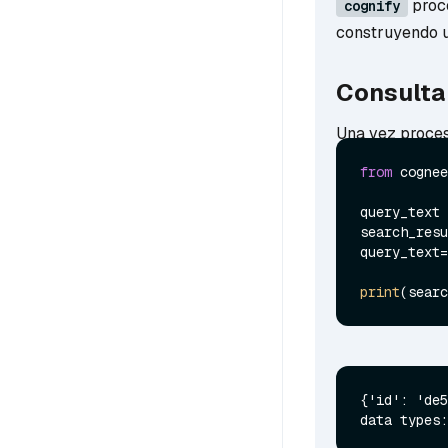
proce
cognify
construyendo u
Consulta
Una vez proces
from
 cognee
query_text 
search_resu
query_text=
print
(searc
{'id': 'de5