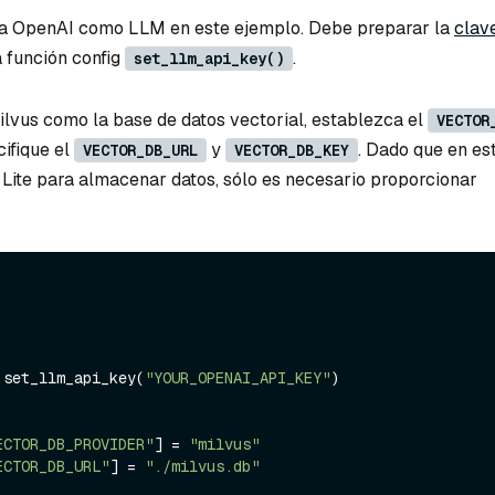
iza OpenAI como LLM en este ejemplo. Debe preparar la
clav
a función config
.
set_llm_api_key()
ilvus como la base de datos vectorial, establezca el
VECTOR
ifique el
y
. Dado que en e
VECTOR_DB_URL
VECTOR_DB_KEY
 Lite para almacenar datos, sólo es necesario proporcionar
.set_llm_api_key(
"YOUR_OPENAI_API_KEY"
)

ECTOR_DB_PROVIDER"
] = 
"milvus"
ECTOR_DB_URL"
] = 
"./milvus.db"