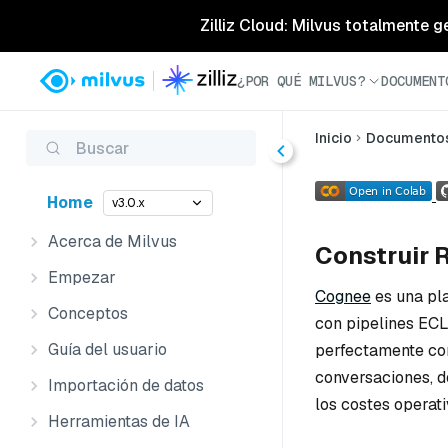
Zilliz Cloud: Milvus totalmente g
¿POR QUÉ MILVUS?
DOCUMENT
Inicio
Documento
Buscar
Home
v3.0.x
Acerca de Milvus
Construir 
Empezar
Cognee
es una pla
Conceptos
con pipelines ECL 
Guía del usuario
perfectamente con
conversaciones, d
Importación de datos
los costes operati
Herramientas de IA