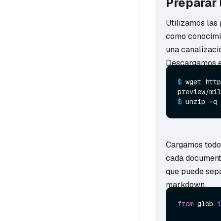
Preparar 
Utilizamos las
como conocimie
una canalizaci
Descargamos el
$ 
wget http
preview/mil
$ 
unzip -q 
Cargamos todo
cada documento
que puede sepa
markdown.
from
 glob 
i