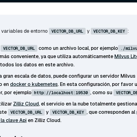
s variables de entorno
y
:
VECTOR_DB_URL
VECTOR_DB_KEY
r
como un archivo local, por ejemplo
VECTOR_DB_URL
./milv
más conveniente, ya que utiliza automáticamente
Milvus Lit
todos los datos en este archivo.
na gran escala de datos, puede configurar un servidor Milvu
to en
docker o kubernetes
. En esta configuración, por favor ut
r, por ejemplo
, como su
http://localhost:19530
VECTOR_D
ilizar
Zilliz Cloud
, el servicio en la nube totalmente gestion
uste
y
, que corresponden al
VECTOR_DB_URL
VECTOR_DB_KEY
 la clave Api
en Zilliz Cloud.