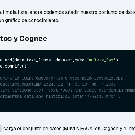
 limpia lista, ahora podemos añadir nuestro conjunto de dato
un gráfico de conocimiento.
atos y Cognee
e.add(data=text_lines, dataset_name=
"milvus_faq"
e.cognify()

Chunk(id=UUID('6889e7ef-3670-555c-bb16-3eb50d1d30b0'), 
datetime.datetime(2024, 12, 4, 6, 29, 46, 472907, 
time.timezone.utc), text='Does the query perform in memo
cremental data and historical data?\n\nYes. When ...
carga el conjunto de datos (Milvus FAQs) en Cognee y el m