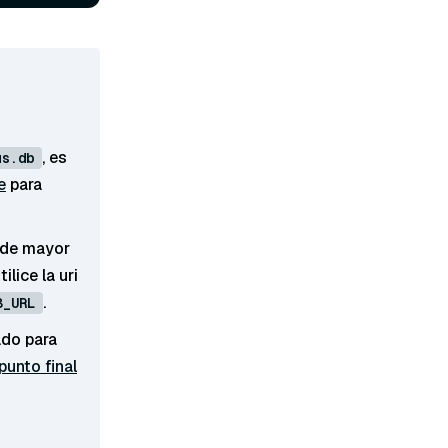
, es
us.db
e
para
s de mayor
ilice la uri
.
B_URL
ado para
punto final