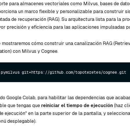
orte para almacenes vectoriales como Milvus, bases de datos
rciona un marco flexible y personalizable para construir s
ada de recuperación (RAG). Su arquitectura lista para la pr
or precisión y eficiencia para las aplicaciones impulsadas po
 le mostraremos cómo construir una canalización RAG (Retrie
tion) con Milvus y Cognee.
 pymilvus git+https://github.com/topoteretes/cognee.git
ando Google Colab, para habilitar las dependencias que acaba
sible que tengas que
reiniciar el tiempo de ejecución
(haz cli
 ejecución" en la parte superior de la pantalla, y selecciona
enú desplegable).