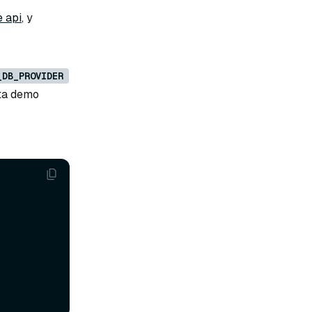
e api
, y
_DB_PROVIDER
sta demo