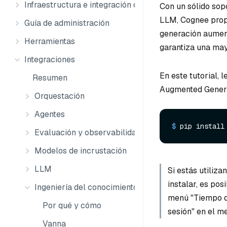
Infraestructura e integración de datos
Con un sólido sop
LLM, Cognee propo
Guía de administración
generación aument
Herramientas
garantiza una may
Integraciones
En este tutorial,
Resumen
Augmented Genera
Orquestación
Agentes
$ 
pip install
Evaluación y observabilidad
Modelos de incrustación
LLM
Si estás utiliz
instalar, es po
Ingeniería del conocimiento
menú "Tiempo de
Por qué y cómo
sesión" en el m
Vanna