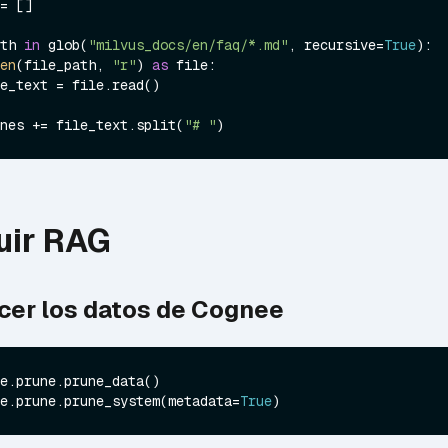
= []

th 
in
 glob(
"milvus_docs/en/faq/*.md"
, recursive=
True
):

en
(file_path, 
"r"
) 
as
 file:

t_lines += file_text.split(
"# "
uir RAG
cer los datos de Cognee
e.prune.prune_system(metadata=
True