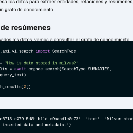
sa los datos para extraer entidades, relaciones y resúmenes
n grafo de conocimiento.
 de resúmenes
ados los datos, vamos a consultar el grafo de conocimiento.
.api.v1.search 
import
 SearchType

= 
"How is data stored in milvus?"
lts = 
await
 cognee.search(SearchType.SUMMARIES, 
query_text)

h_results[
0
c6713-e079-5d0b-b11d-e9bacd1e0d73', 'text': 'Milvus stor