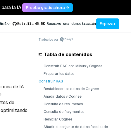
para la IA.
Prueba gratis ahora →
Empezar
ñol
Estrella
45.5K
Reserve una demostración
Traducido por
Tabla de contenidos
Construir RAG con Milvus y Cognee
Preparar los datos
Construir RAG
ciones de IA
Restablecer los datos de Cognee
e
Añadir datos y Cognee
ntes de
Consulta de resúmenes
y optimizando
Consulta de fragmentos
Reiniciar Cognee
Añadir el conjunto de datos focalizado