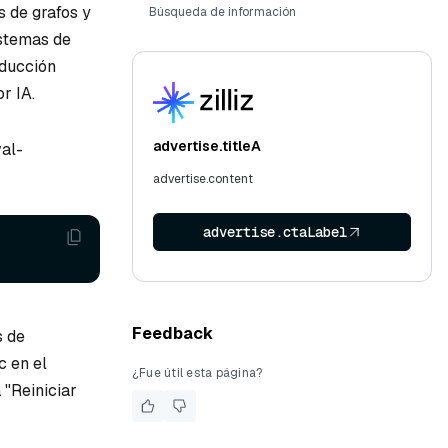
 de grafos y
Búsqueda de información
istemas de
oducción
r IA.
advertise.titleA
val-
advertise.content
advertise.ctaLabel
Feedback
s de
c en el
¿Fue útil esta página?
 "Reiniciar