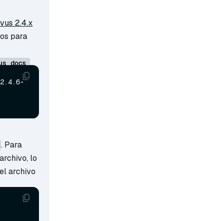
vus 2.4.x
tos para
.
us_docs
2.4.6-
. Para
archivo, lo
el archivo