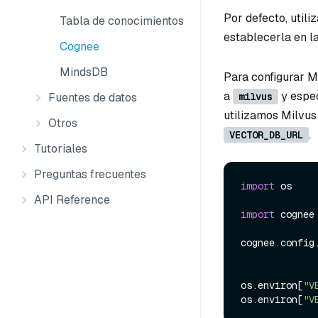
Por defecto, util
Tabla de conocimientos
establecerla en l
Cognee
MindsDB
Para configurar M
a
y espec
milvus
Fuentes de datos
utilizamos Milvus
Otros
.
VECTOR_DB_URL
Tutoriales
Preguntas frecuentes
import
 os

API Reference
import
 cognee

cognee.config
os.environ[
"V
os.environ[
"V