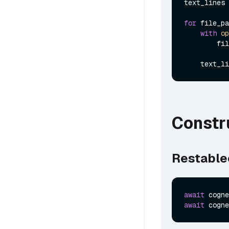
text_lines 
for
 file_pa
with
op
        file_text = file.read()

    tex
Constr
Restable
await
await
 cogne