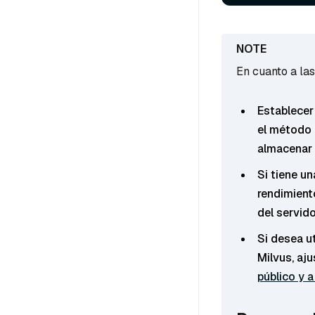
En cuanto a la
Establece
el método 
almacenar 
Si tiene u
rendimien
del servido
Si desea ut
Milvus, aj
público y a