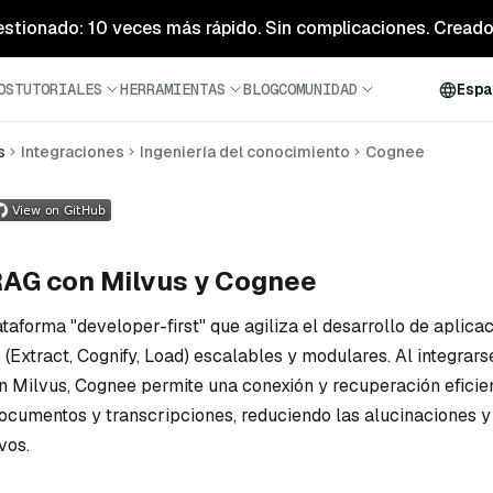
estionado: 10 veces más rápido. Sin complicaciones. Creado 
OS
TUTORIALES
HERRAMIENTAS
BLOG
COMUNIDAD
Espa
s
Integraciones
Ingeniería del conocimiento
Cognee
RAG con Milvus y Cognee
taforma "developer-first" que agiliza el desarrollo de aplica
(Extract, Cognify, Load) escalables y modulares. Al integrars
 Milvus, Cognee permite una conexión y recuperación eficie
ocumentos y transcripciones, reduciendo las alucinaciones 
vos.