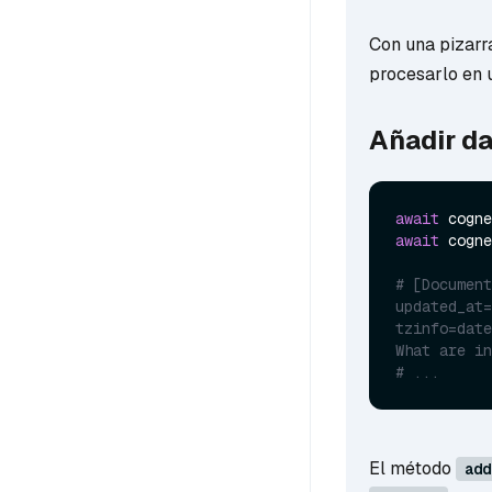
Con una pizarra
procesarlo en 
Añadir d
await
 cogne
await
 cogne
# [Document
updated_at=
tzinfo=date
What are in
# ...
El método
add