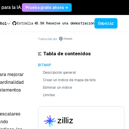
para la IA.
Prueba gratis ahora →
Empezar
ñol
Estrella
45.5K
Reserve una demostración
Traducido por
Tabla de contenidos
BITMAP
Descripción general
ara mejorar
Crear un índice de mapa de bits
cardinalidad
Eliminar un índice
 elementos
Límites
 escalares
ando