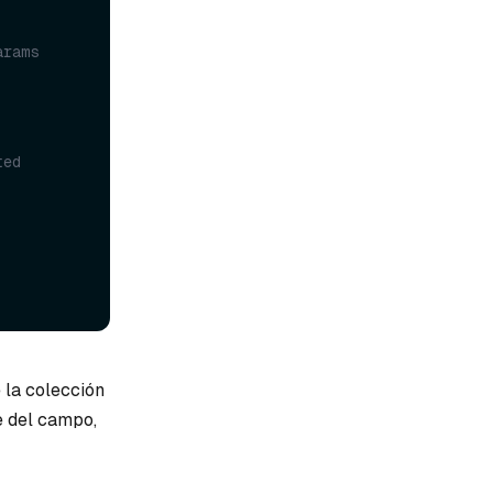
rams 
ted
 la colección
e del campo,