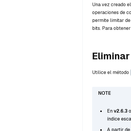
Una vez creado el
operaciones de co
permite limitar de
bits. Para obtene
Eliminar
Utilice el método
En
v2.6.3
o
índice esca
A partir de