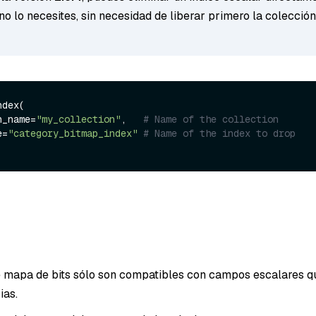
o lo necesites, sin necesidad de liberar primero la colección
dex(

on_name=
"my_collection"
,   
# Name of the collection
e=
"category_bitmap_index"
# Name of the index to drop
e mapa de bits sólo son compatibles con campos escalares q
ias.