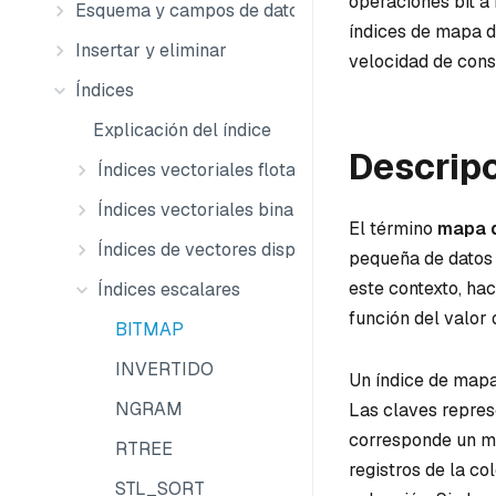
operaciones bit a 
Esquema y campos de datos
índices de mapa d
Insertar y eliminar
velocidad de cons
Índices
Explicación del índice
Descripc
Índices vectoriales flotantes
Índices vectoriales binarios
El término
mapa d
Índices de vectores dispersos
pequeña de datos 
este contexto, ha
Índices escalares
función del valor 
BITMAP
INVERTIDO
Un índice de mapa
NGRAM
Las claves repres
corresponde un ma
RTREE
registros de la co
STL_SORT