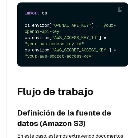
import
 os

os.environ[
"OPENAI_API_KEY"
] = 
"your-
openai-api-key"
os.environ[
"AWS_ACCESS_KEY_ID"
] = 
"your-aws-access-key-id"
os.environ[
"AWS_SECRET_ACCESS_KEY"
] = 
"your-aws-secret-access-key"
Flujo de trabajo
Definición de la fuente de
datos (Amazon S3)
En este caso, estamos extrayendo documentos