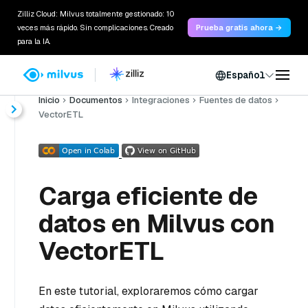
Zilliz Cloud: Milvus totalmente gestionado: 10
veces más rápido. Sin complicaciones. Creado
Prueba gratis ahora →
para la IA.
Español
Inicio
Documentos
Integraciones
Fuentes de datos
VectorETL
Carga eficiente de
datos en Milvus con
VectorETL
En este tutorial, exploraremos cómo cargar