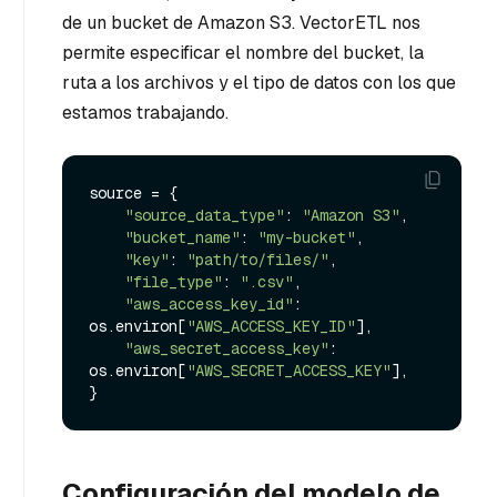
de un bucket de Amazon S3. VectorETL nos
permite especificar el nombre del bucket, la
ruta a los archivos y el tipo de datos con los que
estamos trabajando.
source = {

"source_data_type"
: 
"Amazon S3"
,

"bucket_name"
: 
"my-bucket"
,

"key"
: 
"path/to/files/"
,

"file_type"
: 
".csv"
,

"aws_access_key_id"
: 
os.environ[
"AWS_ACCESS_KEY_ID"
],

"aws_secret_access_key"
: 
os.environ[
"AWS_SECRET_ACCESS_KEY"
],

Configuración del modelo de