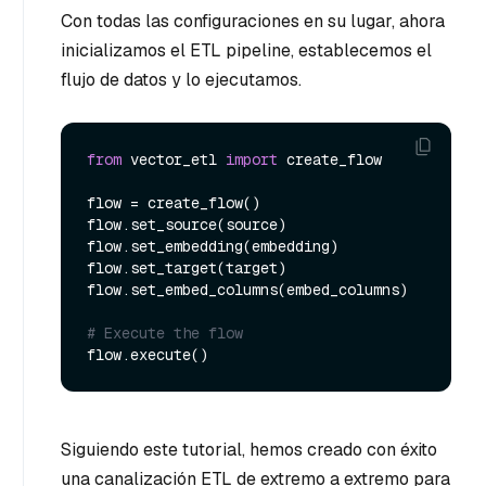
Con todas las configuraciones en su lugar, ahora
inicializamos el ETL pipeline, establecemos el
flujo de datos y lo ejecutamos.
from
 vector_etl 
import
 create_flow

flow = create_flow()

flow.set_source(source)

flow.set_embedding(embedding)

flow.set_target(target)

flow.set_embed_columns(embed_columns)

# Execute the flow
Siguiendo este tutorial, hemos creado con éxito
una canalización ETL de extremo a extremo para