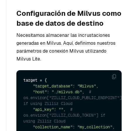
Configuración de Milvus como
base de datos de destino
Necesitamos almacenar las incrustaciones
generadas en Milvus. Aquí, definimos nuestros
parámetros de conexión Milvus utilizando
Milvus Lite.
target = {

"target_database"
: 
"Milvus"
,

"host"
: 
"./milvus.db"
,  
# 
os.environ["ZILLIZ_CLOUD_PUBLIC_ENDPOINT"] 
if using Zilliz Cloud
"api_key"
: 
""
,  
# 
os.environ["ZILLIZ_CLOUD_TOKEN"] if 
using Zilliz Cloud
"collection_name"
: 
"my_collection"
,
