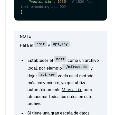
"vector_dim"
: 
1536
,  
# 1536 for 
text-embedding-ada-002
host
api_key
Para el
y
:
host
Establecer el
como un archivo
./milvus.db
local, por ejemplo
, y
api_key
dejar
vacío es el método
más conveniente, ya que utiliza
automáticamente
Milvus Lite
para
almacenar todos los datos en este
archivo.
Si tiene una gran escala de datos,