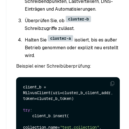
Schreibendpunkten, Lastverteilern, DNS-
Einträgen und Automatisierungen.
cluster-b
Überprüfen Sie, ob
Schreibzugriffe zulässt.
cluster-a
Halten Sie
isoliert, bis es außer
Betrieb genommen oder explizit neu erstellt
wird.
Beispiel einer Schreibüberprüfung:
client_b = 
MilvusClient(uri=cluster_b_client_addr, 
token=cluster_b_token)

try
:

    client_b.insert(

collection_name=
"test_collection"
,
