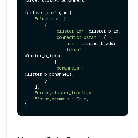
target_cluster_pchannels

failover_config = {

"clusters"
: [

        {

"cluster_id"
: cluster_b_id,

"connection_param"
: {

"uri"
: cluster_b_addr,

"token"
: 
cluster_b_token,

            },

"pchannels"
: 
cluster_b_pchannels,

        }

    ],

"cross_cluster_topology"
: [],

"force_promote"
: 
True
,
