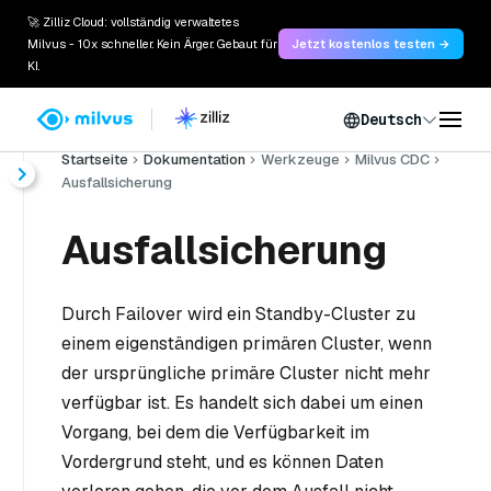
🚀 Zilliz Cloud: vollständig verwaltetes
Milvus - 10x schneller. Kein Ärger. Gebaut für
Jetzt kostenlos testen →
KI.
Deutsch
Startseite
Dokumentation
Werkzeuge
Milvus CDC
Ausfallsicherung
Ausfallsicherung
Durch Failover wird ein Standby-Cluster zu
einem eigenständigen primären Cluster, wenn
der ursprüngliche primäre Cluster nicht mehr
verfügbar ist. Es handelt sich dabei um einen
Vorgang, bei dem die Verfügbarkeit im
Vordergrund steht, und es können Daten