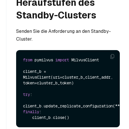
Heraufstufen des
Standby-Clusters
Senden Sie die Anforderung an den Standby-
Cluster.
from
 pymilvus 
import
 MilvusClient

client_b = 
MilvusClient(uri=cluster_b_client_addr, 
token=cluster_b_token)

try
:

finally
:
