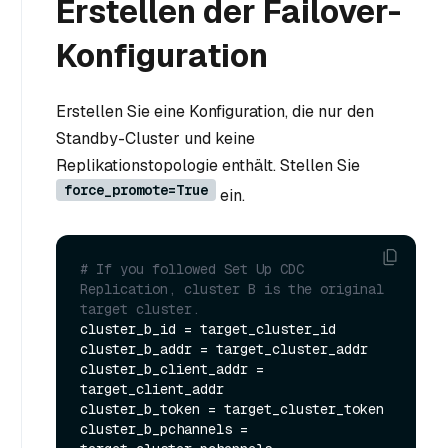
Erstellen der Failover-
Konfiguration
Erstellen Sie eine Konfiguration, die nur den
Standby-Cluster und keine
Replikationstopologie enthält. Stellen Sie
force_promote=True
ein.
# If you followed Set Up CDC 
Replication, cluster B is the original 
target cluster.
cluster_b_id = target_cluster_id

cluster_b_addr = target_cluster_addr

cluster_b_client_addr = 
target_client_addr

cluster_b_token = target_cluster_token

cluster_b_pchannels = 