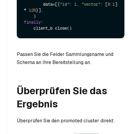
        data=[{
"id"
: 
1
, 
"vector"
: [
0.1
] 
* 
128
}],

finally
:

Passen Sie die Felder Sammlungsname und
Schema an Ihre Bereitstellung an.
Überprüfen Sie das
Ergebnis
Überprüfen Sie den promoted cluster direkt: