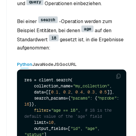
query
und
Operationen einbeziehen.
search
Bei einer
-Operation werden zum
age
Beispiel Entitäten, bei denen
auf den
18
Standardwert
gesetzt ist, in die Ergebnisse
aufgenommen:
Python
Java
NodeJS
Go
cURL
res = client.search(

    collection_name=
"my_collection"
,

    data=[[
0.1
, 
0.2
, 
0.4
, 
0.3
, 
0.5
]],

    search_params={
"params"
: {
"nprobe"
: 
16
}},

filter
=
"age == 18"
,  
# 18 is the 
default value of the `age` field
    limit=
10
,

    output_fields=[
"id"
, 
"age"
, 
"status"
]
