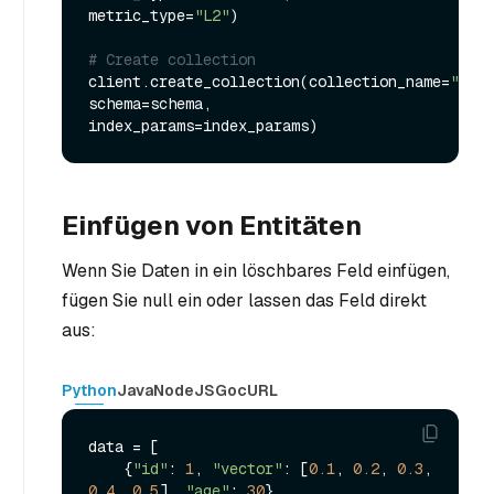
metric_type=
"L2"
)

# Create collection
client.create_collection(collection_name=
"my_c
schema=schema, 
Einfügen von Entitäten
Wenn Sie Daten in ein löschbares Feld einfügen,
fügen Sie null ein oder lassen das Feld direkt
aus:
Python
Java
NodeJS
Go
cURL
data = [

    {
"id"
: 
1
, 
"vector"
: [
0.1
, 
0.2
, 
0.3
, 
0.4
, 
0.5
], 
"age"
: 
30
},
