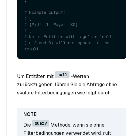
)

# Example output:
# [
# {"id": 1, "age": 30}
# ]
# Note: Entities with `age` as `null` 
(id 2 and 3) will not appear in the 
result.
null
Um Entitäten mit
-Werten
zurückzugeben, führen Sie die Abfrage ohne
skalare Filterbedingungen wie folgt durch:
query
Die
Methode, wenn sie ohne
Filterbedingungen verwendet wird, ruft