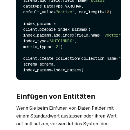
schema.add_field(field_name=
"status"
, 
datatype=DataType.VARCHAR, 
default_value=
"active"
, max_length=
10
)

index_params = 
client.prepare_index_params()

index_params.add_index(field_name=
"vector"
, 
index_type=
"AUTOINDEX"
, 
metric_type=
"L2"
)

client.create_collection(collection_name=
"my_c
schema=schema, 
Einfügen von Entitäten
Wenn Sie beim Einfügen von Daten Felder mit
einem Standardwert auslassen oder ihren Wert
auf null setzen, verwendet das System den