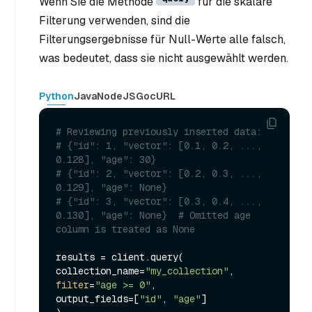
Wenn Sie die Methode
für die skalare
Filterung verwenden, sind die
Filterungsergebnisse für Null-Werte alle falsch,
was bedeutet, dass sie nicht ausgewählt werden.
Python
Java
NodeJS
Go
cURL
# Reviewing previously inserted data:
# {"id": 1, "vector": [0.1, 0.2, ..., 
0.128], "age": 30}
# {"id": 2, "vector": [0.2, 0.3, ..., 
0.129], "age": None}
# {"id": 3, "vector": [0.3, 0.4, ..., 
0.130], "age": None}  # Omitted age  
column is treated as None
results = client.query(

collection_name=
"my_collection"
filter
=
"age >= 0"
,

output_fields=[
"id"
, 
"age"
]
