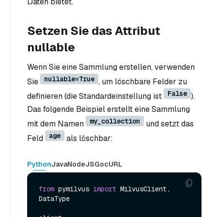
Daten bietet.
Setzen Sie das Attribut
nullable
Wenn Sie eine Sammlung erstellen, verwenden
nullable=True
Sie
, um löschbare Felder zu
False
definieren (die Standardeinstellung ist
).
Das folgende Beispiel erstellt eine Sammlung
my_collection
mit dem Namen
und setzt das
age
Feld
als löschbar:
Python
Java
NodeJS
Go
cURL
from
 pymilvus 
import
 MilvusClient, 
DataType
