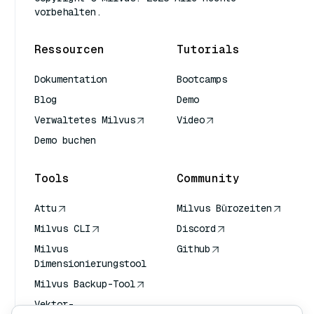
vorbehalten.
Ressourcen
Tutorials
Dokumentation
Bootcamps
Blog
Demo
Verwaltetes Milvus
Video
Demo buchen
Tools
Community
Attu
Milvus Bürozeiten
Milvus CLI
Discord
Milvus
Github
Dimensionierungstool
Milvus Backup-Tool
Vektor-