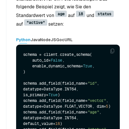
folgende Beispiel zeigt, wie Sie den
age
18
status
Standardwert von
auf
und
"active"
auf
setzen:
Python
Java
NodeJS
Go
cURL
schema = client.create_schema(

    auto_id=
False
,

    enable_dynamic_schema=
True
,

)

schema.add_field(field_name=
"id"
, 
datatype=DataType.INT64, 
is_primary=
True
)

schema.add_field(field_name=
"vector"
, 
datatype=DataType.FLOAT_VECTOR, dim=
5
)

schema.add_field(field_name=
"age"
, 
datatype=DataType.INT64, 
default_value=
18
)
