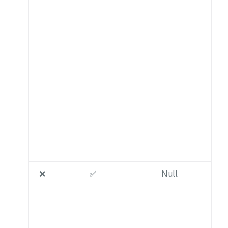
❌
✅
Null