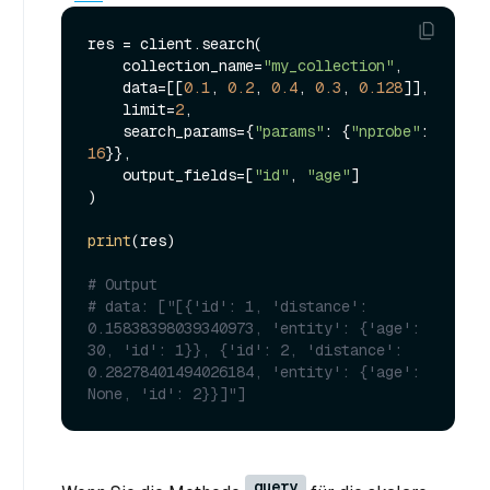
res = client.search(

    collection_name=
"my_collection"
,

    data=[[
0.1
, 
0.2
, 
0.4
, 
0.3
, 
0.128
]],

    limit=
2
,

    search_params={
"params"
: {
"nprobe"
: 
16
}},

    output_fields=[
"id"
, 
"age"
]

)

print
(res)

# Output
# data: ["[{'id': 1, 'distance': 
0.15838398039340973, 'entity': {'age': 
30, 'id': 1}}, {'id': 2, 'distance': 
0.28278401494026184, 'entity': {'age': 
None, 'id': 2}}]"] 
query