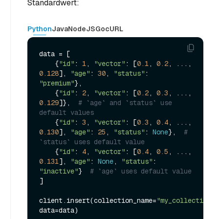
Standardwert:
Python
Java
NodeJS
Go
cURL
data = [

    {
"id"
: 
1
, 
"vector"
: [
0.1
, 
0.2
, ..., 
0.128
], 
"age"
: 
30
, 
"status"
: 
"premium"
},

    {
"id"
: 
2
, 
"vector"
: [
0.2
, 
0.3
, ..., 
0.129
]},  
# `age` and `status` use 
default values
    {
"id"
: 
3
, 
"vector"
: [
0.3
, 
0.4
, ..., 
0.130
], 
"age"
: 
25
, 
"status"
: 
None
},  
# 
`status` uses default value
    {
"id"
: 
4
, 
"vector"
: [
0.4
, 
0.5
, ..., 
0.131
], 
"age"
: 
None
, 
"status"
: 
"inactive"
}  
# `age` uses default value
]

client.insert(collection_name=
"my_collection"
, 