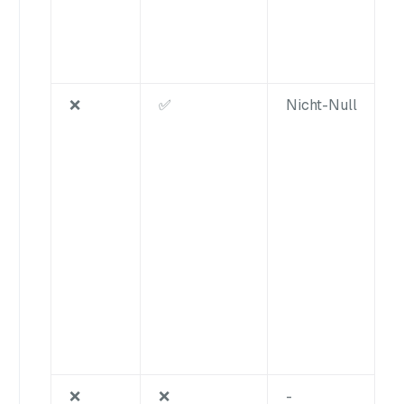
❌
✅
Nicht-Null
❌
❌
-