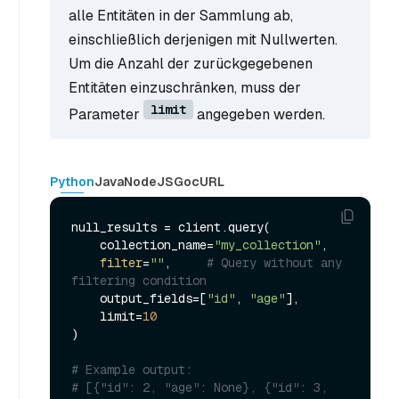
alle Entitäten in der Sammlung ab,
einschließlich derjenigen mit Nullwerten.
Um die Anzahl der zurückgegebenen
Entitäten einzuschränken, muss der
limit
Parameter
angegeben werden.
Python
Java
NodeJS
Go
cURL
null_results = client.query(

    collection_name=
"my_collection"
,

filter
=
""
,     
# Query without any 
filtering condition
    output_fields=[
"id"
, 
"age"
],

    limit=
10
)

# Example output:
# [{"id": 2, "age": None}, {"id": 3, 