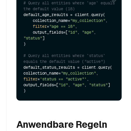
# Query all entities where `age` equals 
the default value (18)
default_age_results = client.query(

    collection_name=
"my_collection"
,

filter
=
"age == 18"
,

    output_fields=[
"id"
, 
"age"
, 
"status"
]

)

# Query all entities where `status` 
equals the default value ("active")
default_status_results = client.query(

collection_name=
"my_collection"
filter
=
'status == "active"'
,

output_fields=[
"id"
, 
"age"
, 
"status"
]

Anwendbare Regeln