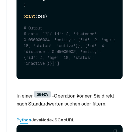
)

print
(res)

# Output
# data: ["[{'id': 2, 'distance': 
0.050000004, 'entity': {'id': 2, 'age': 
18, 'status': 'active'}}, {'id': 4, 
'distance': 0.45000002, 'entity': 
{'id': 4, 'age': 18, 'status': 
'inactive'}}]"] 
query
In einer
-Operation können Sie direkt
nach Standardwerten suchen oder filtern:
Python
Java
NodeJS
Go
cURL