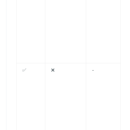
✅
❌
-