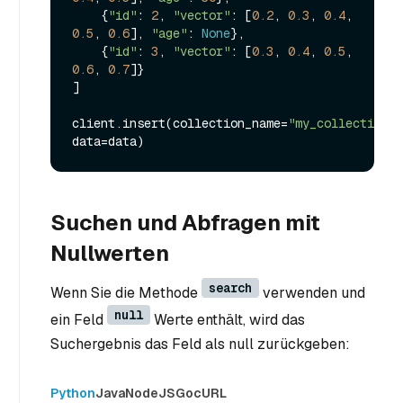
    {
"id"
: 
2
, 
"vector"
: [
0.2
, 
0.3
, 
0.4
, 
0.5
, 
0.6
], 
"age"
: 
None
},

    {
"id"
: 
3
, 
"vector"
: [
0.3
, 
0.4
, 
0.5
, 
0.6
, 
0.7
]}

]

client.insert(collection_name=
"my_collection"
, 
Suchen und Abfragen mit
Nullwerten
search
Wenn Sie die Methode
verwenden und
null
ein Feld
Werte enthält, wird das
Suchergebnis das Feld als null zurückgeben:
Python
Java
NodeJS
Go
cURL