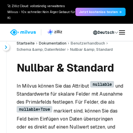
🚀 Zilliz Cloud: vollständig verwaltetes
Milvus - 10x schneller. Kein Ärger. Gebaut für
Jetzt kostenlos testen →
KI.
Deutsch
Startseite
Dokumentation
Benutzerhandbuch
Schema &amp; Datenfelder
Nullbar &amp; Standard
Nullbar & Standard
nullable
In Milvus können Sie das Attribut
und
Standardwerte für skalare Felder mit Ausnahme
des Primärfelds festlegen. Für Felder, die als
nullable=True
markiert sind, können Sie das
Feld beim Einfügen von Daten überspringen
oder es direkt auf einen Nullwert setzen, und