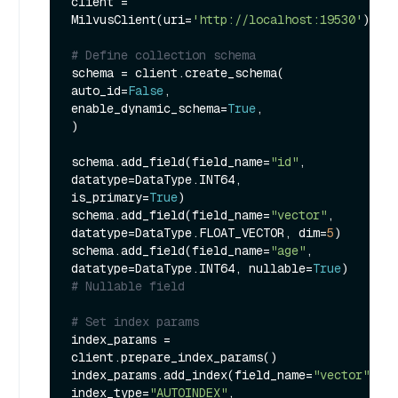
client = 
MilvusClient(uri=
'http://localhost:19530'
)

# Define collection schema
schema = client.create_schema(

auto_id=
False
,

enable_dynamic_schema=
True
,

)

schema.add_field(field_name=
"id"
, 
datatype=DataType.INT64, 
is_primary=
True
)

schema.add_field(field_name=
"vector"
, 
datatype=DataType.FLOAT_VECTOR, dim=
5
)

schema.add_field(field_name=
"age"
, 
datatype=DataType.INT64, nullable=
True
) 
# Nullable field
# Set index params
index_params = 
client.prepare_index_params()

index_params.add_index(field_name=
"vector"
, 
index_type=
"AUTOINDEX"
, 