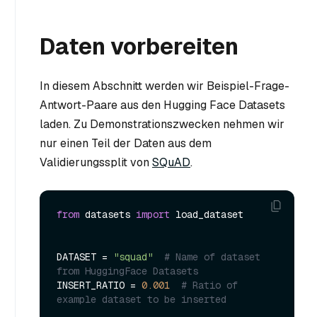
Daten vorbereiten
In diesem Abschnitt werden wir Beispiel-Frage-
Antwort-Paare aus den Hugging Face Datasets
laden. Zu Demonstrationszwecken nehmen wir
nur einen Teil der Daten aus dem
Validierungssplit von
SQuAD
.
from
 datasets 
import
 load_dataset

DATASET = 
"squad"
# Name of dataset 
from HuggingFace Datasets
INSERT_RATIO = 
0.001
# Ratio of 
example dataset to be inserted