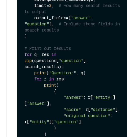
    limit=
3
,  
# How many search results 
to output
    output_fields=[
"answer"
, 
"question"
],  
# Include these fields in 
search results
)

# Print out results
for
 q, res 
in
zip
(questions[
"question"
], 
search_results):

print
(
"Question:"
, q)

for
 r 
in
 res:

print
(

            {

"answer"
: r[
"entity"
]
[
"answer"
],

"score"
: r[
"distance"
],

"original question"
: 
r[
"entity"
][
"question"
],

            }

        )
