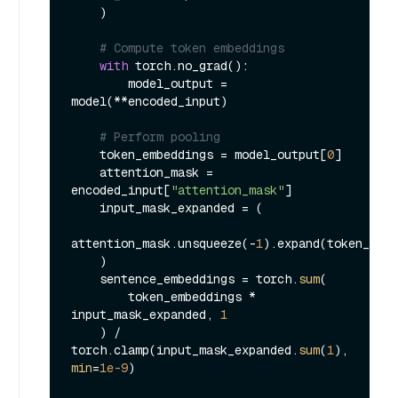
    )

# Compute token embeddings
with
 torch.no_grad():

        model_output = 
model(**encoded_input)

# Perform pooling
    token_embeddings = model_output[
0
]

    attention_mask = 
encoded_input[
"attention_mask"
]

    input_mask_expanded = (

attention_mask.unsqueeze(-
1
).expand(token_embe
    )

    sentence_embeddings = torch.
sum
(

        token_embeddings * 
input_mask_expanded, 
1
    ) / 
torch.clamp(input_mask_expanded.
sum
(
1
), 
min
=
1e-9
)
