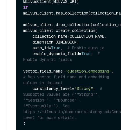
if
milvus_client.has_collection(collection_name=C
milvus_client.drop_collection(collection_name=
milvus_client.create_collection(

    collection_name=COLLECTION_NAME,

    dimension=DIMENSION,

    auto_id=
True
,  
# Enable auto id
    enable_dynamic_field=
True
,  
# 
Enable dynamic fields
vector_field_name=
"question_embedding"
,  
# Map vector field name and embedding 
column in dataset
    consistency_level=
"Strong"
,  
# 
Supported values are (`"Strong"`, 
`"Session"`, `"Bounded"`, 
`"Eventually"`). See 
https://milvus.io/docs/consistency.md#Consiste
Level for more details.