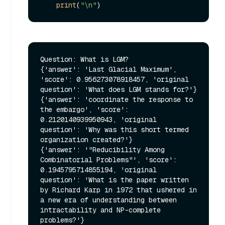
print
(
"\n"
Question: What is LGM?

{'answer': 'Last Glacial Maximum', 
'score': 0.956273078918457, 'original 
question': 'What does LGM stands for?'}

{'answer': 'coordinate the response to 
the embargo', 'score': 
0.2120140939950943, 'original 
question': 'Why was this short termed 
organization created?'}

{'answer': '"Reducibility Among 
Combinatorial Problems"', 'score': 
0.1945795714855194, 'original 
question': 'What is the paper written 
by Richard Karp in 1972 that ushered in 
a new era of understanding between 
intractability and NP-complete 
problems?'}
