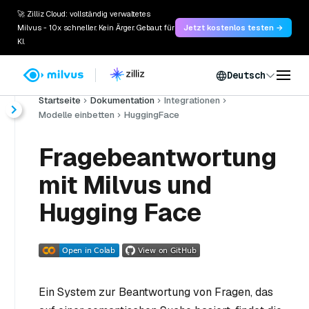
🚀 Zilliz Cloud: vollständig verwaltetes
Milvus - 10x schneller. Kein Ärger. Gebaut für
Jetzt kostenlos testen →
KI.
Deutsch
Startseite
Dokumentation
Integrationen
Modelle einbetten
HuggingFace
Fragebeantwortung
mit Milvus und
Hugging Face
Ein System zur Beantwortung von Fragen, das