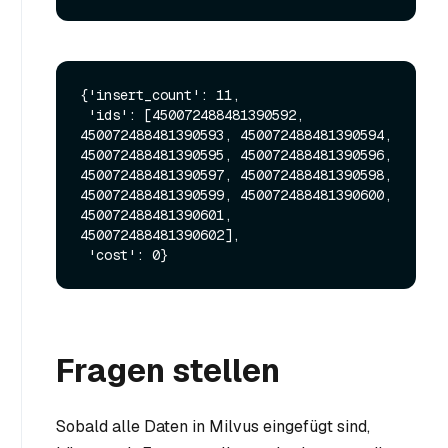
{'insert_count': 11,

 'ids': [450072488481390592, 
450072488481390593, 450072488481390594, 
450072488481390595, 450072488481390596, 
450072488481390597, 450072488481390598, 
450072488481390599, 450072488481390600, 
450072488481390601, 
450072488481390602],

Fragen stellen
Sobald alle Daten in Milvus eingefügt sind,