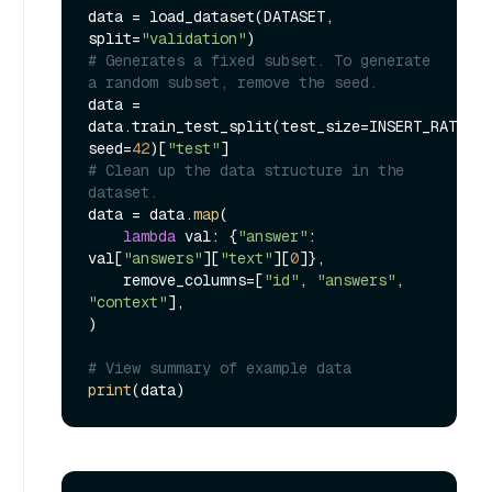
data = load_dataset(DATASET, 
split=
"validation"
# Generates a fixed subset. To generate 
a random subset, remove the seed.
data = 
data.train_test_split(test_size=INSERT_RATIO, 
seed=
42
)[
"test"
# Clean up the data structure in the 
dataset.
data = data.
map
(

lambda
 val: {
"answer"
: 
val[
"answers"
][
"text"
][
0
]},

    remove_columns=[
"id"
, 
"answers"
, 
"context"
],

)

# View summary of example data
print