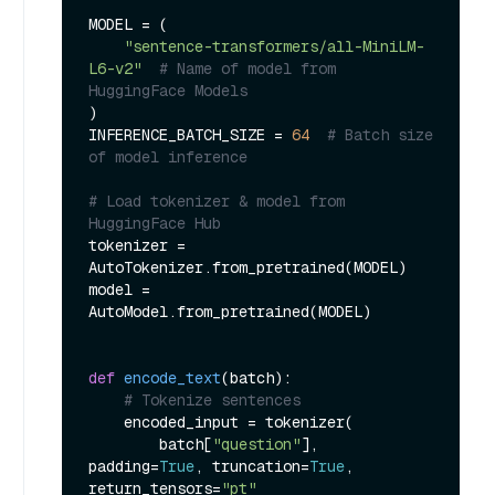
MODEL = (

"sentence-transformers/all-MiniLM-
L6-v2"
# Name of model from 
HuggingFace Models
)

INFERENCE_BATCH_SIZE = 
64
# Batch size 
of model inference
# Load tokenizer & model from 
HuggingFace Hub
tokenizer = 
AutoTokenizer.from_pretrained(MODEL)

model = 
AutoModel.from_pretrained(MODEL)

def
encode_text
(
batch
):

# Tokenize sentences
    encoded_input = tokenizer(

        batch[
"question"
], 
padding=
True
, truncation=
True
, 
return_tensors=
"pt"