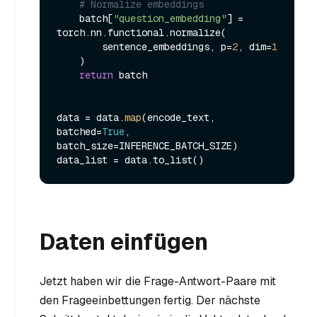
# Normalize embeddings
    batch[
"question_embedding"
] = 
torch.nn.functional.normalize(

        sentence_embeddings, p=
2
, dim=
1
    )

return
 batch

data = data.
map
(encode_text, 
batched=
True
, 
batch_size=INFERENCE_BATCH_SIZE)

Daten einfügen
Jetzt haben wir die Frage-Antwort-Paare mit
den Frageeinbettungen fertig. Der nächste