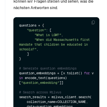
können wir Fragen stellen und sehen, was die
nächsten Antworten sind.
questions = {

"question"
: [

"What is LGM?"
,

"When did Massachusetts first 
mandate that children be educated in 
schools?"
,

    ]

}

# Generate question embeddings
question_embeddings = [v.tolist() 
for
 v 
in
 encode_text(questions)
[
"question_embedding"
]]

# Search across Milvus
search_results = milvus_client.search(

    collection_name=COLLECTION_NAME,

    data=question_embeddings,
