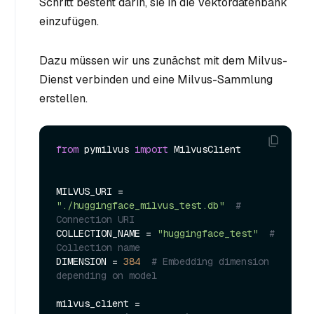
Schritt besteht darin, sie in die Vektordatenbank
einzufügen.
Dazu müssen wir uns zunächst mit dem Milvus-
Dienst verbinden und eine Milvus-Sammlung
erstellen.
from
 pymilvus 
import
 MilvusClient

MILVUS_URI = 
"./huggingface_milvus_test.db"
# 
Connection URI
COLLECTION_NAME = 
"huggingface_test"
# 
Collection name
DIMENSION = 
384
# Embedding dimension 
depending on model
milvus_client = 