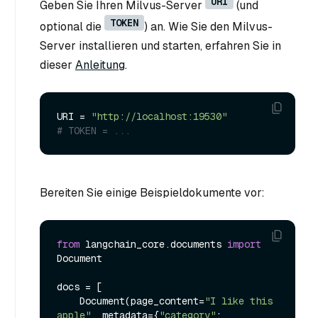
URI
Geben Sie Ihren Milvus-Server
(und
TOKEN
optional die
) an. Wie Sie den Milvus-
Server installieren und starten, erfahren Sie in
dieser
Anleitung
.
URI = 
"http://localhost:19530"
# TOKEN = ...
Bereiten Sie einige Beispieldokumente vor:
from
 langchain_core.documents 
import
Document

docs = [

    Document(page_content=
"I like this 
apple"
, metadata={
"category"
: 