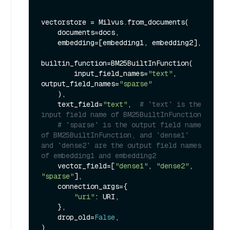
vectorstore = Milvus.from_documents(

    documents=docs,

    embedding=[embedding1, embedding2],

builtin_function=BM25BuiltInFunction(

        input_field_names=
"text"
, 
output_field_names=
"sparse"
    ),

    text_field=
"text"
,  
# `text` is the 
input field name of BM25BuiltInFunction
# `sparse` is the output field name 
of BM25BuiltInFunction, and `dense1` 
and `dense2` are the output field names 
of embedding1 and embedding2
    vector_field=[
"dense1"
, 
"dense2"
, 
"sparse"
],

    connection_args={

"uri"
: URI,

    },

    drop_old=
False
,

)
