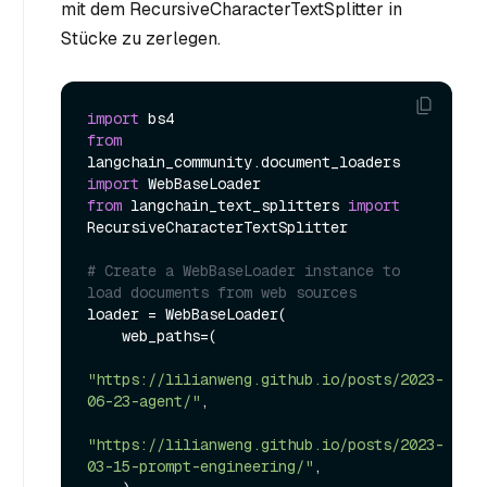
mit dem RecursiveCharacterTextSplitter in
Stücke zu zerlegen.
import
from
langchain_community.document_loaders 
import
from
 langchain_text_splitters 
import
RecursiveCharacterTextSplitter

# Create a WebBaseLoader instance to 
load documents from web sources
loader = WebBaseLoader(

    web_paths=(

"https://lilianweng.github.io/posts/2023-
06-23-agent/"
,

"https://lilianweng.github.io/posts/2023-
03-15-prompt-engineering/"
,
