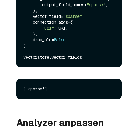
        output_field_names=
"sparse"
,

    ),

    vector_field=
"sparse"
,

    connection_args={

"uri"
: URI,

    },

    drop_old=
False
,

)

Analyzer anpassen