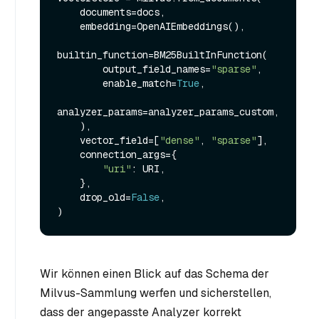
    documents=docs,

    embedding=OpenAIEmbeddings(),

builtin_function=BM25BuiltInFunction(

        output_field_names=
"sparse"
,

        enable_match=
True
,

analyzer_params=analyzer_params_custom,

    ),

    vector_field=[
"dense"
, 
"sparse"
],

    connection_args={

"uri"
: URI,

    },

    drop_old=
False
,

Wir können einen Blick auf das Schema der
Milvus-Sammlung werfen und sicherstellen,
dass der angepasste Analyzer korrekt