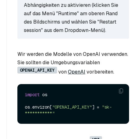
Abhängigkeiten zu aktivieren (klicken Sie
auf das Menü "Runtime" am oberen Rand
des Bildschirms und wählen Sie "Restart
session" aus dem Dropdown-Menü).
Wir werden die Modelle von OpenAI verwenden.
Sie sollten die Umgebungsvariablen
OPENAI_API_KEY
von
OpenAI
vorbereiten.
import
 os

os.environ[
"OPENAI_API_KEY"
] = 
"sk-
***********"