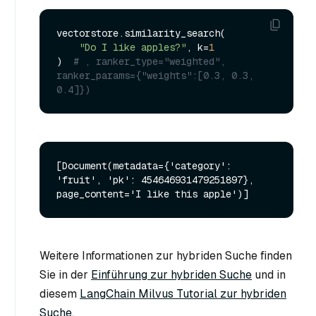
vectorstore.similarity_search(

"Do I like apples?"
, k=
1
)  
# , ranker_type="weighted", 
ranker_params={"weights":[0.3, 0.3, 
0.4]})
[Document(metadata={'category': 
'fruit', 'pk': 454646931479251897}, 
Weitere Informationen zur hybriden Suche finden
Sie in der
Einführung zur hybriden Suche
und in
diesem
LangChain Milvus Tutorial zur hybriden
Suche
.