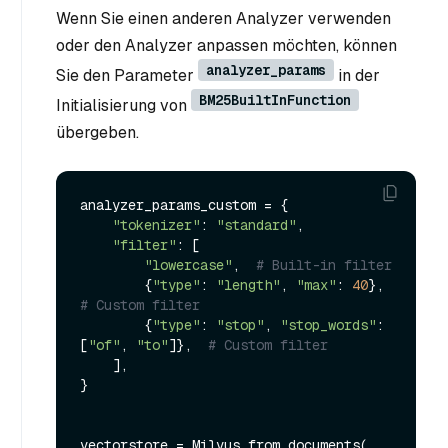
Wenn Sie einen anderen Analyzer verwenden
oder den Analyzer anpassen möchten, können
analyzer_params
Sie den Parameter
in der
BM25BuiltInFunction
Initialisierung von
übergeben.
analyzer_params_custom = {

"tokenizer"
: 
"standard"
,

"filter"
: [

"lowercase"
,  
# Built-in filter
        {
"type"
: 
"length"
, 
"max"
: 
40
},  
# Custom filter
        {
"type"
: 
"stop"
, 
"stop_words"
: 
[
"of"
, 
"to"
]},  
# Custom filter
    ],

}

vectorstore = Milvus.from_documents(
