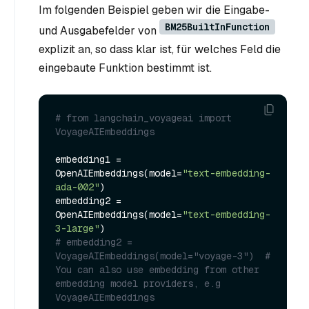
Im folgenden Beispiel geben wir die Eingabe-
BM25BuiltInFunction
und Ausgabefelder von
explizit an, so dass klar ist, für welches Feld die
eingebaute Funktion bestimmt ist.
# from langchain_voyageai import 
VoyageAIEmbeddings
embedding1 = 
OpenAIEmbeddings(model=
"text-embedding-
ada-002"
)

embedding2 = 
OpenAIEmbeddings(model=
"text-embedding-
3-large"
# embedding2 = 
VoyageAIEmbeddings(model="voyage-3")  # 
You can also use embedding from other 
embedding model providers, e.g 
VoyageAIEmbeddings