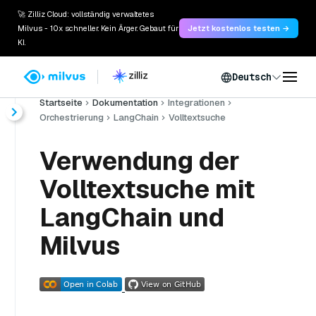
🚀 Zilliz Cloud: vollständig verwaltetes
Milvus - 10x schneller. Kein Ärger. Gebaut für
Jetzt kostenlos testen →
KI.
Deutsch
Startseite
Dokumentation
Integrationen
Orchestrierung
LangChain
Volltextsuche
Verwendung der
Volltextsuche mit
LangChain und
Milvus