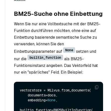
BM25-Suche ohne Einbettung
Wenn Sie nur eine Volltextsuche mit der BM25-
Funktion durchführen möchten, ohne eine auf
Einbettung basierende semantische Suche zu
verwenden, können Sie den
None
Einbettungsparameter auf
setzen und
builtin_function
nur die
als BM25-
Funktionsinstanz angeben. Das Vektorfeld hat
nur ein "spärliches" Feld. Ein Beispiel:
vectorstore = Milvus.from_documents(

    documents=docs,

    embedding=
None
,

builtin_function=BM25BuiltInFunction(
