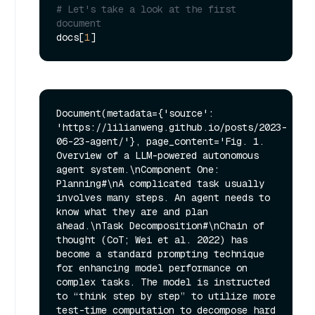
# Let's take a look at the first 
document
docs[
1
Document(metadata={'source': 
'https://lilianweng.github.io/posts/2023-
06-23-agent/'}, page_content='Fig. 1. 
Overview of a LLM-powered autonomous 
agent system.\nComponent One: 
Planning#\nA complicated task usually 
involves many steps. An agent needs to 
know what they are and plan 
ahead.\nTask Decomposition#\nChain of 
thought (CoT; Wei et al. 2022) has 
become a standard prompting technique 
for enhancing model performance on 
complex tasks. The model is instructed 
to “think step by step” to utilize more 
test-time computation to decompose hard 