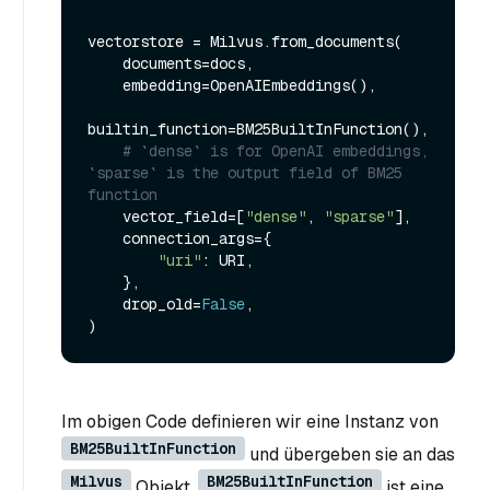
vectorstore = Milvus.from_documents(

    documents=docs,

    embedding=OpenAIEmbeddings(),

builtin_function=BM25BuiltInFunction(),

# `dense` is for OpenAI embeddings, 
`sparse` is the output field of BM25 
function
    vector_field=[
"dense"
, 
"sparse"
],

    connection_args={

"uri"
: URI,

    },

    drop_old=
False
,

Im obigen Code definieren wir eine Instanz von
BM25BuiltInFunction
und übergeben sie an das
Milvus
BM25BuiltInFunction
Objekt.
ist eine