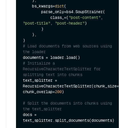
    ),

    bs_kwargs=
dict
(

        parse_only=bs4.SoupStrainer(

            class_=(
"post-content"
, 
"post-title"
, 
"post-header"
)

        )

    ),

# Load documents from web sources using 
the loader
# Initialize a 
RecursiveCharacterTextSplitter for 
splitting text into chunks
text_splitter = 
RecursiveCharacterTextSplitter(chunk_size=
2000
chunk_overlap=
200
)

# Split the documents into chunks using 
the text_splitter
docs = 
text_splitter.split_documents(documents)
