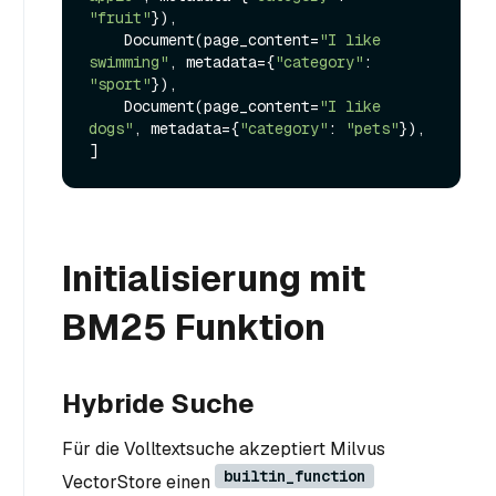
"fruit"
}),

    Document(page_content=
"I like 
swimming"
, metadata={
"category"
: 
"sport"
}),

    Document(page_content=
"I like 
dogs"
, metadata={
"category"
: 
"pets"
}),

Initialisierung mit
BM25 Funktion
Hybride Suche
Für die Volltextsuche akzeptiert Milvus
builtin_function
VectorStore einen