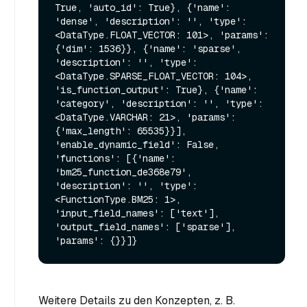
True, 'auto_id': True}, {'name': 
'dense', 'description': '', 'type': 
<DataType.FLOAT_VECTOR: 101>, 'params': 
{'dim': 1536}}, {'name': 'sparse', 
'description': '', 'type': 
<DataType.SPARSE_FLOAT_VECTOR: 104>, 
'is_function_output': True}, {'name': 
'category', 'description': '', 'type': 
<DataType.VARCHAR: 21>, 'params': 
{'max_length': 65535}}], 
'enable_dynamic_field': False, 
'functions': [{'name': 
'bm25_function_de368e79', 
'description': '', 'type': 
<FunctionType.BM25: 1>, 
'input_field_names': ['text'], 
'output_field_names': ['sparse'], 
Weitere Details zu den Konzepten, z. B.