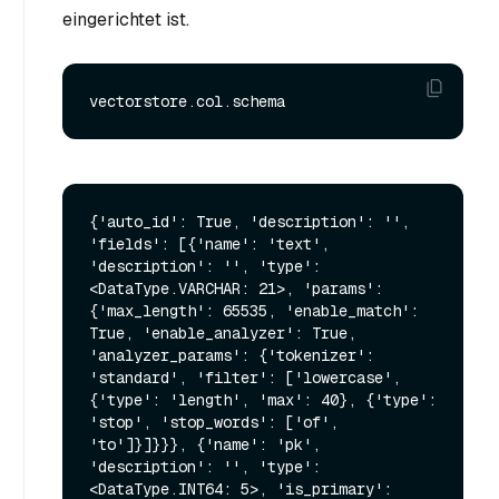
eingerichtet ist.
{'auto_id': True, 'description': '', 
'fields': [{'name': 'text', 
'description': '', 'type': 
<DataType.VARCHAR: 21>, 'params': 
{'max_length': 65535, 'enable_match': 
True, 'enable_analyzer': True, 
'analyzer_params': {'tokenizer': 
'standard', 'filter': ['lowercase', 
{'type': 'length', 'max': 40}, {'type': 
'stop', 'stop_words': ['of', 
'to']}]}}}, {'name': 'pk', 
'description': '', 'type': 
<DataType.INT64: 5>, 'is_primary': 