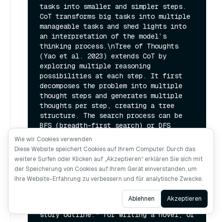
tasks into smaller and simpler steps. 
CoT transforms big tasks into multiple 
manageable tasks and shed lights into 
an interpretation of the model’s 
thinking process.\nTree of Thoughts 
(Yao et al. 2023) extends CoT by 
exploring multiple reasoning 
possibilities at each step. It first 
decomposes the problem into multiple 
thought steps and generates multiple 
thoughts per step, creating a tree 
structure. The search process can be 
BFS (breadth-first search) or DFS 
(depth-first search) with each state 
Wie wir Cookies verwenden
evaluated by a classifier (via a 
Diese Website speichert Cookies auf Ihrem Computer. Durch das
prompt) or majority vote.\nTask 
weitere Surfen oder Klicken auf „Akzeptieren“ erklären Sie sich mit
decomposition can be done (1) by LLM 
der Speicherung von Cookies auf Ihrem Gerät einverstanden, um
with simple prompting like "Steps for 
Ihre Website-Erfahrung zu verbessern und für analytische Zwecke.
XYZ.\\n1.", "What are the subgoals for 
achieving XYZ?", (2) by using task-
Ask AI
Ablehnen
Akzeptieren
specific instructions; e.g. "Write a 
story outline." for writing a novel, or 